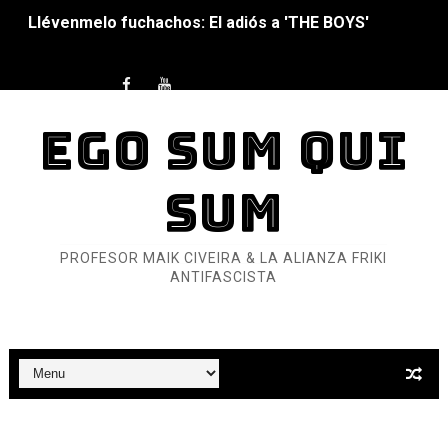
La falacia etimológica
Mario: La epopeya del fontanero - Parte II
Mario: La epopeya del fontanero - Parte I
EGO SUM QUI
Pequeña Filmoteca Antifascista
SUM
Que no nos aplaste el Talón de Hierro
Pokémon: La película existencialista
PROFESOR MAIK CIVEIRA & LA ALIANZA FRIKI
ANTIFASCISTA
Así se ve el fascismo en 2026... Y así se ve la Resistenc
Un año para sobrevivir al mundo: Dos mil tíjiri cinco
¿Estamos soñando con ovejas eléctricas?
Dioses y Monstruos: Guillermo (DOS)