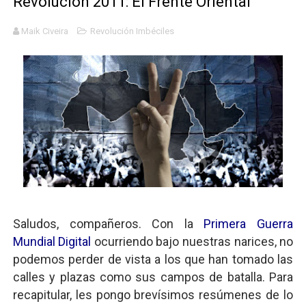
Revolución 2011: El Frente Oriental
Transformers: ¿Una película marxista?
Maik Civeira
Revolución Imbéciles
Gentile: Lo que debes entender sobre el fascismo
Definiendo: ¿Qué es el fascismo?
Panorama del nuevo fascismo mundial: Verano de 2026
Llévenmelo fuchachos: El adiós a 'THE BOYS'
Saludos, compañeros. Con la
Primera Guerra
Mundial Digital
ocurriendo bajo nuestras narices, no
podemos perder de vista a los que han tomado las
calles y plazas como sus campos de batalla. Para
recapitular, les pongo brevísimos resúmenes de lo