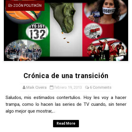
ZOÓN POLITIKÓN
Mario: La epopeya del fontanero - Parte II
Mario: La epopeya del fontanero - Parte I
Pequeña Filmoteca Antifascista
Que no nos aplaste el Talón de Hierro
Pokémon: La película existencialista
Crónica de una transición
Maik Civeira
febrero 19, 2013
6 Comments
Saludos, mis estimados contertulios. Hoy les voy a hacer
trampa, como lo hacen las series de TV cuando, sin tener
algo mejor que mostrar,...
Read More