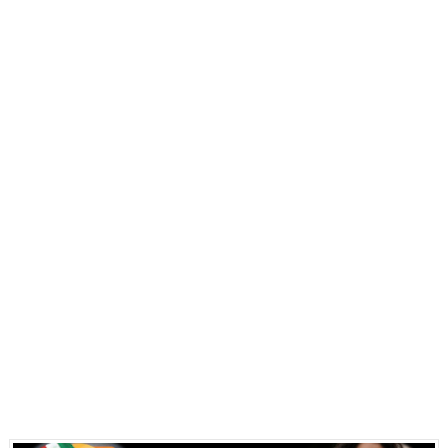
Charlie Kirk y la izquierda asesina
Dios es Cambio: Filosofía Earthseed para el fin del mun
Nuestra era de genocidios
Mis historias favoritas de Superman
Transformers: ¿Una película marxista?
Gentile: Lo que debes entender sobre el fascismo
Definiendo: ¿Qué es el fascismo?
Panorama del nuevo fascismo mundial: Verano de 2026
Llévenmelo fuchachos: El adiós a 'THE BOYS'
La falacia etimológica