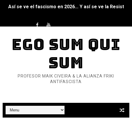
Así se ve el fascismo en 2026... Y así se ve la Resistenc
Un año para sobrevivir al mundo: Dos mil tíjiri cinco
¿Estamos soñando con ovejas eléctricas?
EGO SUM QUI
Dioses y Monstruos: Guillermo (DOS)
SUM
Dioses y Monstruos: Guillermo (UNO)
Carlos Manzo y el narcogobierno asesino
PROFESOR MAIK CIVEIRA & LA ALIANZA FRIKI
ANTIFASCISTA
Gótico Mexicano
El mito de Frankenstein
25 grandes películas de terror del siglo XXI
Devoraos los unos a los otros