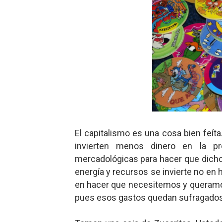
Charlie Kirk y la izquierda 
Dios es Cambio: Filosofía E
Nuestra era de genocidios
Mis historias favoritas de
Transformers: ¿Una películ
Gentile: Lo que debes ente
El capitalismo es una cosa bien feít
invierten menos dinero en la p
Definiendo: ¿Qué es el fas
mercadológicas para hacer que dicho
Panorama del nuevo fascis
energía y recursos se invierte no en
en hacer que necesitemos y queramos
Llévenmelo fuchachos: El a
pues esos gastos quedan sufragados p
La falacia etimológica