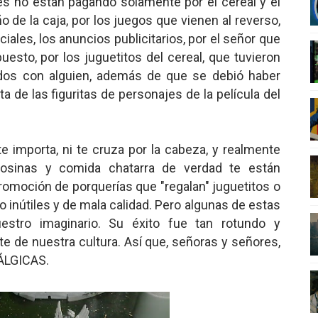
s no están pagando solamente por el cereal y el
nero - Parte II
 de la caja, por los juegos que vienen al reverso,
iales, los anuncios publicitarios, por el señor que
nero - Parte I
uesto, por los juguetitos del cereal, que tuvieron
ados con alguien, además de que se debió haber
cista
a de las figuritas de personajes de la película del
n de Hierro
ncialista
 importa, ni te cruza por la cabeza, y realmente
osinas y comida chatarra de verdad te están
romoción de porquerías que "regalan" juguetitos o
 inútiles y de mala calidad. Pero algunas de estas
estro imaginario. Su éxito fue tan rotundo y
te de nuestra cultura. Así que, señoras y señores,
ÁLGICAS.