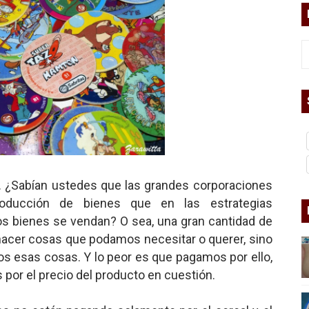
asesina
arthseed para el fin del mundo
 Superman
a marxista?
nder sobre el fascismo
a. ¿Sabían ustedes que las grandes corporaciones
roducción de bienes que en las estrategias
cismo?
s bienes se vendan? O sea, una gran cantidad de
mo mundial: Verano de 2026
 hacer cosas que podamos necesitar o querer, sino
 esas cosas. Y lo peor es que pagamos por ello,
diós a 'THE BOYS'
or el precio del producto en cuestión.