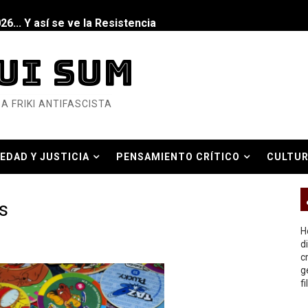
6... Y así se ve la Resistencia
ndo: Dos mil tíjiri cinco
UI SUM
as eléctricas?
A FRIKI ANTIFASCISTA
ermo (DOS)
ermo (UNO)
EDAD Y JUSTICIA
PENSAMIENTO CRÍTICO
CULTUR
bierno asesino
O REAL
s
H
d
c
or del siglo XXI
g
f
ros