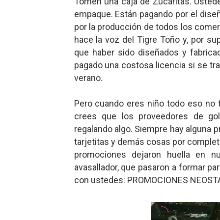
Tomen una caja de Zucaritas. Ustede
Mario: La epopeya del fonta
empaque. Están pagando por el diseño
por la producción de todos los comerc
Mario: La epopeya del fonta
hace la voz del Tigre Toño y, por sup
que haber sido diseñados y fabric
Pequeña Filmoteca Antifas
pagado una costosa licencia si se trat
verano.
Que no nos aplaste el Taló
Pokémon: La película existe
Pero cuando eres niño todo eso no te
crees que los proveedores de gol
regalando algo. Siempre hay alguna p
tarjetitas y demás cosas por completo
promociones dejaron huella en nu
avasallador, que pasaron a formar par
con ustedes: PROMOCIONES NEOST