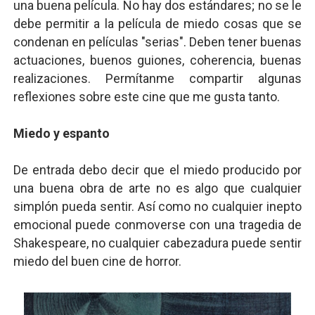
una buena película. No hay dos estándares; no se le
Mario: La epopeya del fontanero - Parte II
debe permitir a la película de miedo cosas que se
condenan en películas "serias". Deben tener buenas
Mario: La epopeya del fontanero - Parte I
actuaciones, buenos guiones, coherencia, buenas
realizaciones. Permítanme compartir algunas
Pequeña Filmoteca Antifascista
reflexiones sobre este cine que me gusta tanto.
Que no nos aplaste el Talón de Hierro
Miedo y espanto
Pokémon: La película existencialista
De entrada debo decir que el miedo producido por
una buena obra de arte no es algo que cualquier
simplón pueda sentir. Así como no cualquier inepto
emocional puede conmoverse con una tragedia de
Shakespeare, no cualquier cabezadura puede sentir
miedo del buen cine de horror.