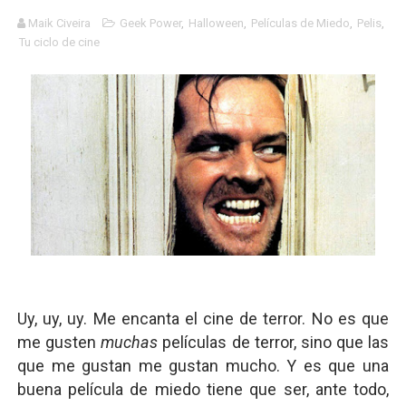
Charlie Kirk y la izquierda asesina
Maik Civeira
Geek Power
,
Halloween
,
Películas de Miedo
,
Pelis
,
Tu ciclo de cine
Dios es Cambio: Filosofía Earthseed para el fin del mun
Nuestra era de genocidios
Mis historias favoritas de Superman
Transformers: ¿Una película marxista?
Gentile: Lo que debes entender sobre el fascismo
Definiendo: ¿Qué es el fascismo?
Panorama del nuevo fascismo mundial: Verano de 2026
Uy, uy, uy. Me encanta el cine de terror. No es que
me gusten
muchas
películas de terror, sino que las
Llévenmelo fuchachos: El adiós a 'THE BOYS'
que me gustan me gustan mucho. Y es que una
buena película de miedo tiene que ser, ante todo,
La falacia etimológica