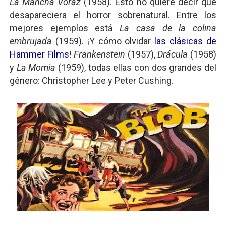
La Mancha Voraz
(1958). Esto no quiere decir que
desapareciera el horror sobrenatural. Entre los
mejores ejemplos está
La casa de la colina
embrujada
(1959). ¡Y cómo olvidar
las clásicas de
Hammer Films
!
Frankenstein
(1957),
Drácula
(1958)
y
La Momia
(1959), todas ellas con dos grandes del
género: Christopher Lee y Peter Cushing.