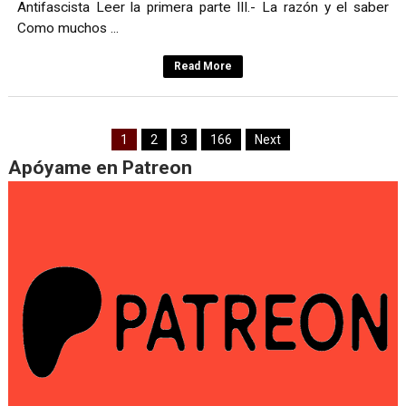
Antifascista Leer la primera parte III.- La razón y el saber
Como muchos ...
Read More
1
2
3
166
Next
Apóyame en Patreon