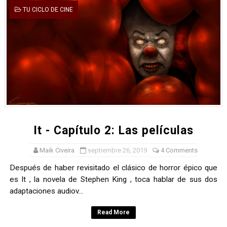
TU CICLO DE CINE
Gentile: Lo que debes entender sobre el fascismo
Definiendo: ¿Qué es el fascismo?
Panorama del nuevo fascismo mundial: Verano de 2026
Llévenmelo fuchachos: El adiós a 'THE BOYS'
La falacia etimológica
It - Capítulo 2: Las películas
Maik Civeira
septiembre 26, 2019
4 Comments
Después de haber revisitado el clásico de horror épico que
es It , la novela de Stephen King , toca hablar de sus dos
adaptaciones audiov...
Read More