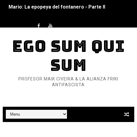
Mario: La epopeya del fontanero - Parte II
Mario: La epopeya del fontanero - Parte I
Pequeña Filmoteca Antifascista
EGO SUM QUI
Que no nos aplaste el Talón de Hierro
SUM
Pokémon: La película existencialista
Así se ve el fascismo en 2026... Y así se ve la Resistenc
PROFESOR MAIK CIVEIRA & LA ALIANZA FRIKI
ANTIFASCISTA
Un año para sobrevivir al mundo: Dos mil tíjiri cinco
¿Estamos soñando con ovejas eléctricas?
Dioses y Monstruos: Guillermo (DOS)
Dioses y Monstruos: Guillermo (UNO)