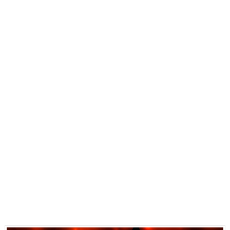
Carlos Manzo y el narcogobierno asesino
Gótico Mexicano
El mito de Frankenstein
25 grandes películas de terror del siglo XXI
Devoraos los unos a los otros
Charlie Kirk y la izquierda asesina
Dios es Cambio: Filosofía Earthseed para el fin del mun
Nuestra era de genocidios
Mis historias favoritas de Superman
Transformers: ¿Una película marxista?