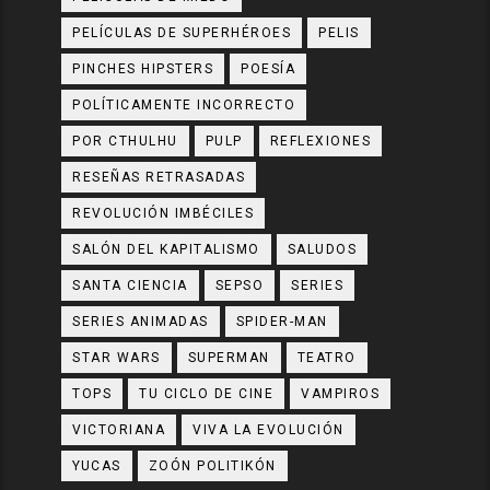
PELÍCULAS DE SUPERHÉROES
PELIS
PINCHES HIPSTERS
POESÍA
POLÍTICAMENTE INCORRECTO
POR CTHULHU
PULP
REFLEXIONES
RESEÑAS RETRASADAS
REVOLUCIÓN IMBÉCILES
SALÓN DEL KAPITALISMO
SALUDOS
SANTA CIENCIA
SEPSO
SERIES
SERIES ANIMADAS
SPIDER-MAN
STAR WARS
SUPERMAN
TEATRO
TOPS
TU CICLO DE CINE
VAMPIROS
VICTORIANA
VIVA LA EVOLUCIÓN
YUCAS
ZOÓN POLITIKÓN