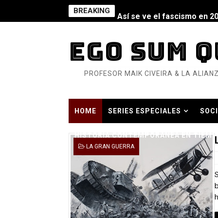
BREAKING
Así se ve el fascismo en 202
Un año para sobrevivir al mu
EGO SUM Q
¿Estamos soñando con ovej
PROFESOR MAIK CIVEIRA & LA ALIANZ
Dioses y Monstruos: Guill
Dioses y Monstruos: Guill
HOME
SERIES ESPECIALES
SOCI
Carlos Manzo y el narcogo
HISTORIA CONTEMPORÁNEA EN TIEMP
Gótico Mexicano
LA GRAN GUERRA
El mito de Frankenstein
S
25 grandes películas de terr
b
h
Devoraos los unos a los ot