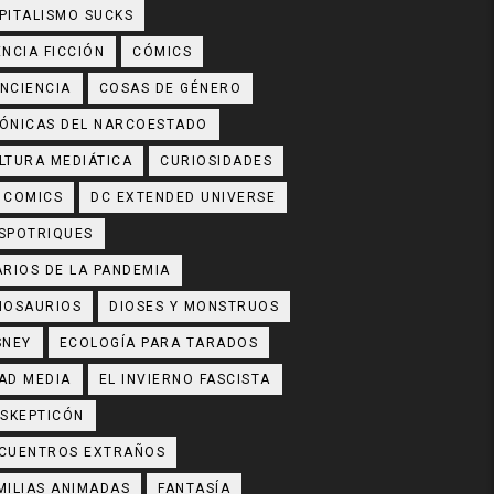
PITALISMO SUCKS
ENCIA FICCIÓN
CÓMICS
NCIENCIA
COSAS DE GÉNERO
ÓNICAS DEL NARCOESTADO
LTURA MEDIÁTICA
CURIOSIDADES
 COMICS
DC EXTENDED UNIVERSE
SPOTRIQUES
ARIOS DE LA PANDEMIA
NOSAURIOS
DIOSES Y MONSTRUOS
SNEY
ECOLOGÍA PARA TARADOS
AD MEDIA
EL INVIERNO FASCISTA
 SKEPTICÓN
CUENTROS EXTRAÑOS
MILIAS ANIMADAS
FANTASÍA