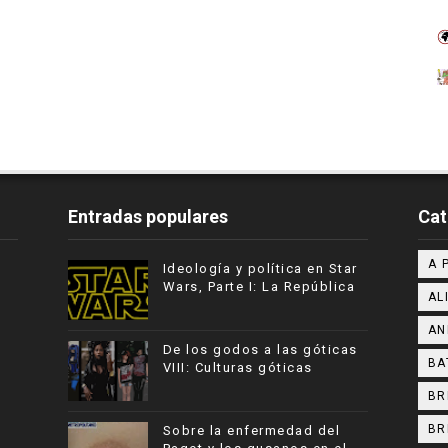
Entradas populares
Cat
A 
Ideología y política en Star
Wars, Parte I: La República
AL
AN
De los godos a las góticas
BA
VIII: Culturas góticas
BR
BR
Sobre la enfermedad del