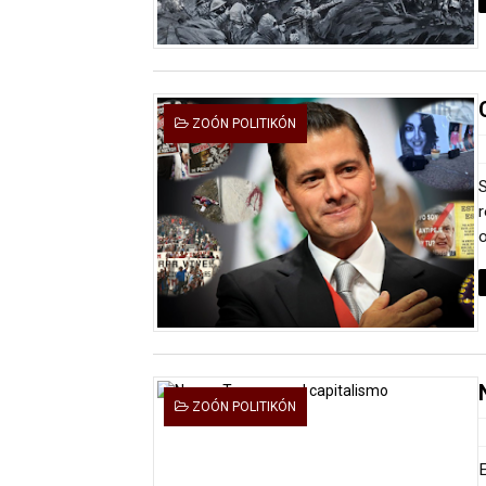
Charlie Kirk y la izquierda 
Dios es Cambio: Filosofía E
Nuestra era de genocidios
ZOÓN POLITIKÓN
Mis historias favoritas de
Transformers: ¿Una películ
o
Gentile: Lo que debes ente
Definiendo: ¿Qué es el fas
Panorama del nuevo fascis
ZOÓN POLITIKÓN
Llévenmelo fuchachos: El a
La falacia etimológica
E