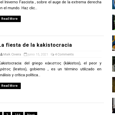
el Iniverno Fascista , sobre el auge de la extrema derecha
nero - Parte II
n el mundo. Haz clic...
nero - Parte I
Read More
cista
n de Hierro
La fiesta de la kakistocracia
ncialista
Maik Civeira
junio 15, 2021
4 Comments
akistocracia: del griego κάκιστος (kàkistos), el peor y
ράτος (kratos), gobierno , es un término utilizado en
nálisis y crítica política...
Read More