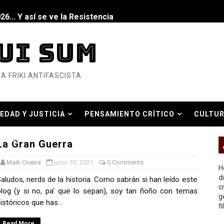
6... Y así se ve la Resistencia
ndo: Dos mil tíjiri cinco
UI SUM
as eléctricas?
A FRIKI ANTIFASCISTA
ermo (DOS)
ermo (UNO)
EDAD Y JUSTICIA
PENSAMIENTO CRÍTICO
CULTUR
bierno asesino
O REAL
La Gran Guerra
Maik Civeira
junio 30, 2021
0 Comments
H
d
aludos, nerds de la historia. Como sabrán si han leído este
c
or del siglo XXI
log (y si no, pa' que lo sepan), soy tan ñoño con temas
g
istóricos que has...
f
ros
Read More