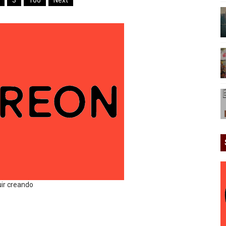
3
166
Next
uir creando