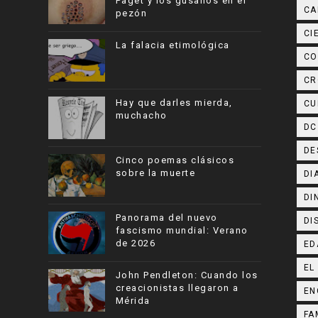
Paget y los gusanos en el
CA
pezón
CI
La falacia etimológica
CO
CR
Hay que darles mierda,
CU
muchacho
DC
DE
Cinco poemas clásicos
sobre la muerte
DI
DI
Panorama del nuevo
DI
fascismo mundial: Verano
de 2026
ED
EL
John Pendleton: Cuando los
creacionistas llegaron a
EN
Mérida
FA