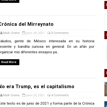
asesina
arthseed para el fin del mundo
Crónica del Mirreynato
Maik Civeira
junio 28, 2021
0 Comments
 Superman
Saludos, gente de México interesada en su historia
reciente y bandita curiosa en general. En un afán por
a marxista?
rganizar mis diferentes ensayos pa...
nder sobre el fascismo
Read More
cismo?
mo mundial: Verano de 2026
No era Trump, es el capitalismo
diós a 'THE BOYS'
Maik Civeira
junio 25, 2021
4 Comments
ste texto es de junio de 2021 y forma parte de la Crónica