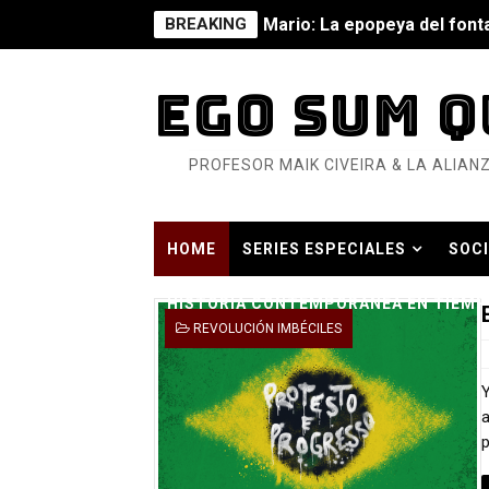
BREAKING
Mario: La epopeya del fonta
Mario: La epopeya del fonta
EGO SUM Q
Pequeña Filmoteca Antifas
PROFESOR MAIK CIVEIRA & LA ALIANZ
Que no nos aplaste el Taló
Pokémon: La película existe
HOME
SERIES ESPECIALES
SOCI
Así se ve el fascismo en 202
HISTORIA CONTEMPORÁNEA EN TIEMP
Un año para sobrevivir al mu
REVOLUCIÓN IMBÉCILES
¿Estamos soñando con ovej
Y
Dioses y Monstruos: Guill
a
p
Dioses y Monstruos: Guill