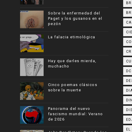
BR
BR
Sobre la enfermedad del
Paget y los gusanos en el
CA
pezón
CI
La falacia etimológica
CO
CR
Hay que darles mierda,
CU
muchacho
DC
DE
Cinco poemas clásicos
sobre la muerte
DI
DI
Panorama del nuevo
DI
fascismo mundial: Verano
de 2026
ED
EL