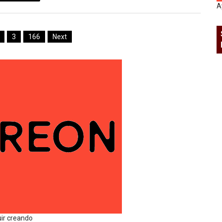
A
3
166
Next
uir creando