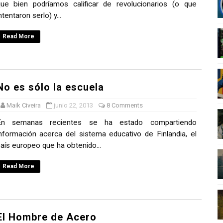
ue bien podríamos calificar de revolucionarios (o que
nder sobre el fascismo
ntentaron serlo) y...
cismo?
Read More
mo mundial: Verano de 2026
diós a 'THE BOYS'
No es sólo la escuela
Maik Civeira
junio 22, 2013
8 Comments
En semanas recientes se ha estado compartiendo
nformación acerca del sistema educativo de Finlandia, el
aís europeo que ha obtenido...
Read More
El Hombre de Acero