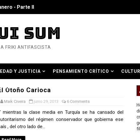
nero - Parte II
nero - Parte I
UI SUM
cista
A FRIKI ANTIFASCISTA
n de Hierro
ncialista
EDAD Y JUSTICIA
PENSAMIENTO CRÍTICO
CULTUR
6... Y así se ve la Resistencia
O REAL
El Otoño Carioca
ndo: Dos mil tíjiri cinco
Maik Civeira
junio 29, 2013
6 Comments
as eléctricas?
H
d
 mientras la clase media en Turquía se ha cansado del
c
ermo (DOS)
utoritarismo del régimen conservador que gobierna ese
g
aís , del otro lado de...
f
ermo (UNO)
Read More