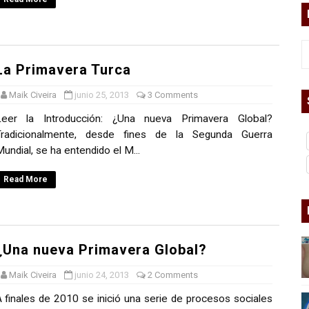
bierno asesino
La Primavera Turca
Maik Civeira
junio 25, 2013
3 Comments
or del siglo XXI
Leer la Introducción: ¿Una nueva Primavera Global?
Tradicionalmente, desde fines de la Segunda Guerra
ros
undial, se ha entendido el M...
asesina
Read More
arthseed para el fin del mundo
¿Una nueva Primavera Global?
 Superman
Maik Civeira
junio 24, 2013
2 Comments
a marxista?
 finales de 2010 se inició una serie de procesos sociales