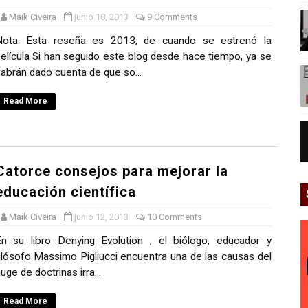
Maik Civeira
junio 18, 2013
9 Comments
Nota: Esta reseña es 2013, de cuando se estrenó la
elícula Si han seguido este blog desde hace tiempo, ya se
abrán dado cuenta de que so...
Read More
Catorce consejos para mejorar la
educación científica
Maik Civeira
junio 12, 2013
10 Comments
n su libro Denying Evolution , el biólogo, educador y
ilósofo Massimo Pigliucci encuentra una de las causas del
uge de doctrinas irra...
Read More