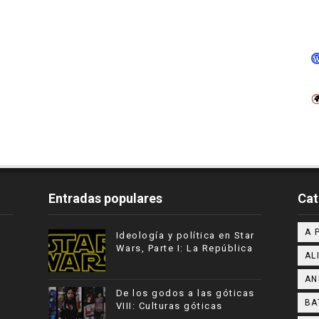
Entradas populares
Cat
A 
Ideología y política en Star
Wars, Parte I: La República
AL
AN
De los godos a las góticas
BA
VIII: Culturas góticas