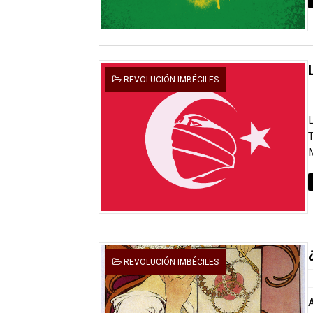
Carlos Manzo y el narcogo
Gótico Mexicano
El mito de Frankenstein
REVOLUCIÓN IMBÉCILES
25 grandes películas de terr
Devoraos los unos a los ot
M
Charlie Kirk y la izquierda 
Dios es Cambio: Filosofía E
Nuestra era de genocidios
REVOLUCIÓN IMBÉCILES
Mis historias favoritas de
Transformers: ¿Una películ
A