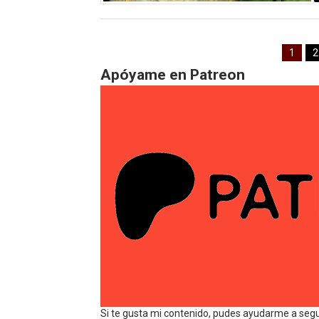
1
2
Apóyame en Patreon
Si te gusta mi contenido, pudes ayudarme a seg