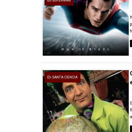
SUPERMAN
p
h
SANTA CIENCIA
E
f
a