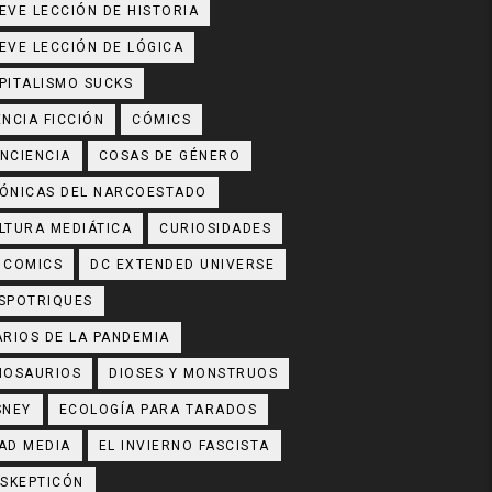
EVE LECCIÓN DE HISTORIA
EVE LECCIÓN DE LÓGICA
PITALISMO SUCKS
ENCIA FICCIÓN
CÓMICS
NCIENCIA
COSAS DE GÉNERO
ÓNICAS DEL NARCOESTADO
LTURA MEDIÁTICA
CURIOSIDADES
 COMICS
DC EXTENDED UNIVERSE
SPOTRIQUES
ARIOS DE LA PANDEMIA
NOSAURIOS
DIOSES Y MONSTRUOS
SNEY
ECOLOGÍA PARA TARADOS
AD MEDIA
EL INVIERNO FASCISTA
 SKEPTICÓN