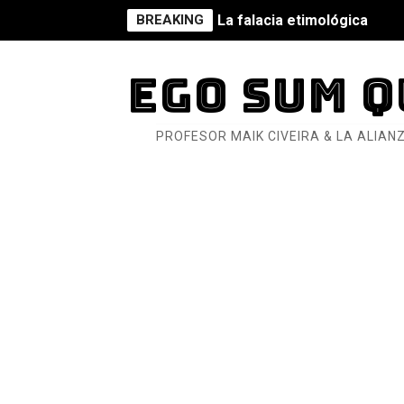
BREAKING
La falacia etimológica
Mario: La epopeya del fonta
EGO SUM Q
Mario: La epopeya del fonta
PROFESOR MAIK CIVEIRA & LA ALIANZ
Pequeña Filmoteca Antifas
Que no nos aplaste el Taló
Pokémon: La película existe
Así se ve el fascismo en 202
Un año para sobrevivir al mu
¿Estamos soñando con ovej
Dioses y Monstruos: Guill