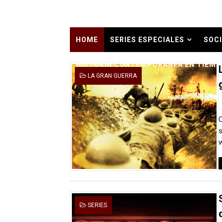
Dioses y Monstruos: Guill
Carlos Manzo y el narcogo
HOME
SERIES ESPECIALES
SOCI
Gótico Mexicano
HISTORIA CONTEMPORÁNEA EN TIEMP
LA GRAN GUERRA
El mito de Frankenstein
25 grandes películas de terr
O
Devoraos los unos a los ot
s
w
Charlie Kirk y la izquierda 
Dios es Cambio: Filosofía E
Nuestra era de genocidios
SERIES
Mis historias favoritas de