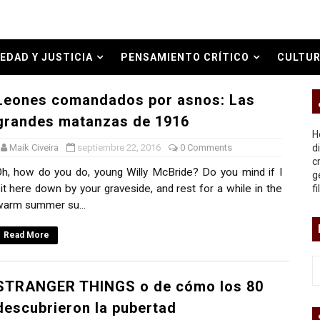
ermo (UNO)
bierno asesino
EDAD Y JUSTICIA
PENSAMIENTO CRÍTICO
CULTUR
O REAL
Leones comandados por asnos: Las
grandes matanzas de 1916
H
or del siglo XXI
Maik Civeira
septiembre 22, 2016
0 Comments
d
c
h, how do you do, young Willy McBride? Do you mind if I
g
ros
it here down by your graveside, and rest for a while in the
f
arm summer su...
asesina
Read More
arthseed para el fin del mundo
STRANGER THINGS o de cómo los 80
descubrieron la pubertad
 Superman