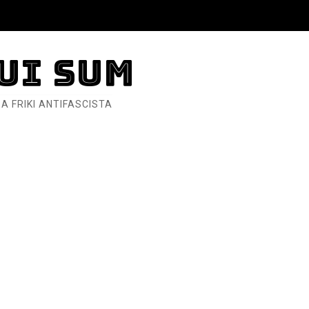
nero - Parte II
UI SUM
nero - Parte I
A FRIKI ANTIFASCISTA
cista
n de Hierro
ncialista
6... Y así se ve la Resistencia
ndo: Dos mil tíjiri cinco
as eléctricas?
ermo (DOS)