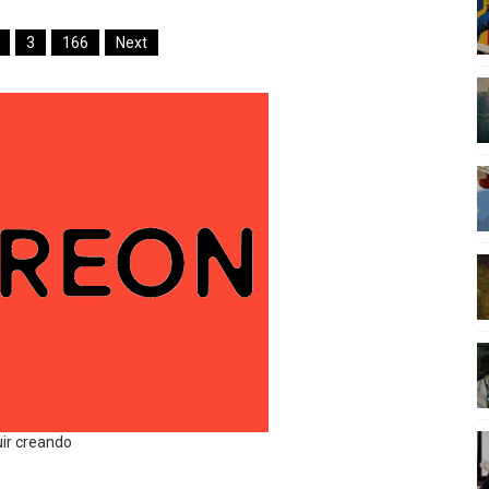
3
166
Next
uir creando