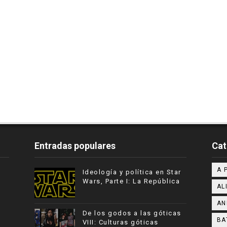
Entradas populares
Cat
A 
Ideología y política en Star
Wars, Parte I: La República
AL
AN
De los godos a las góticas
BA
VIII: Culturas góticas