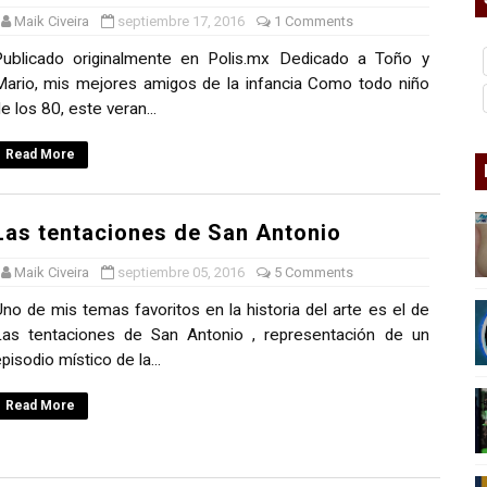
Maik Civeira
septiembre 17, 2016
1 Comments
a marxista?
Publicado originalmente en Polis.mx Dedicado a Toño y
nder sobre el fascismo
ario, mis mejores amigos de la infancia Como todo niño
e los 80, este veran...
cismo?
Read More
mo mundial: Verano de 2026
diós a 'THE BOYS'
Las tentaciones de San Antonio
Maik Civeira
septiembre 05, 2016
5 Comments
no de mis temas favoritos en la historia del arte es el de
Las tentaciones de San Antonio , representación de un
pisodio místico de la...
Read More