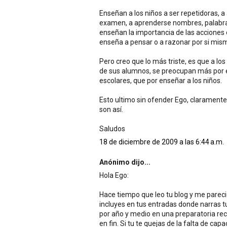
Enseñan a los niños a ser repetidoras, 
examen, a aprenderse nombres, palabras 
enseñan la importancia de las acciones qu
enseña a pensar o a razonar por si mis
Pero creo que lo más triste, es que a l
de sus alumnos, se preocupan más por el
escolares, que por enseñar a los niños.
Esto ultimo sin ofender Ego, clarament
son así.
Saludos
18 de diciembre de 2009 a las 6:44 a.m.
Anónimo dijo...
Hola Ego:
Hace tiempo que leo tu blog y me pareci
incluyes en tus entradas donde narras t
por año y medio en una preparatoria rec
en fin. Si tu te quejas de la falta de c