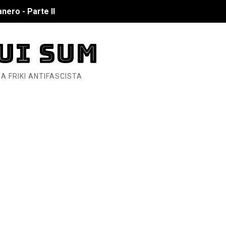
nero - Parte II
nero - Parte I
UI SUM
cista
A FRIKI ANTIFASCISTA
n de Hierro
ncialista
6... Y así se ve la Resistencia
ndo: Dos mil tíjiri cinco
as eléctricas?
ermo (DOS)
ermo (UNO)