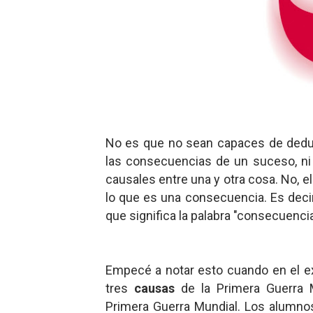
Gentile: Lo que debes ente
Definiendo: ¿Qué es el fas
Panorama del nuevo fascis
Llévenmelo fuchachos: El a
No es que no sean capaces de deduc
La falacia etimológica
las consecuencias de un suceso, ni
causales entre una y otra cosa. No, 
lo que es una consecuencia. Es decir,
que significa la palabra "consecuencia
Empecé a notar esto cuando en el e
tres
causas
de la Primera Guerra
Primera Guerra Mundial. Los alumno