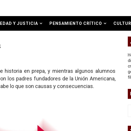
bierno asesino
EDAD Y JUSTICIA
PENSAMIENTO CRÍTICO
CULTUR
O REAL
s
or del siglo XXI
H
ros
d
c
e historia en prepa, y mientras algunos alumnos
g
asesina
f
on los padres fundadores de la Unión Americana,
sabe lo que son causas y consecuencias.
arthseed para el fin del mundo
 Superman
a marxista?