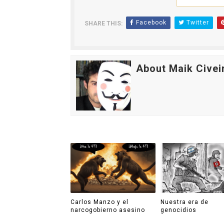
Facebook
Twitter
SHARE THIS:
About Maik Civei
Carlos Manzo y el
Nuestra era de
narcogobierno asesino
genocidios