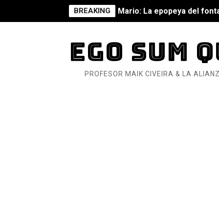
BREAKING
Mario: La epopeya del fonta
Mario: La epopeya del fonta
EGO SUM Q
Pequeña Filmoteca Antifas
PROFESOR MAIK CIVEIRA & LA ALIANZ
Que no nos aplaste el Taló
Pokémon: La película existe
Así se ve el fascismo en 202
Un año para sobrevivir al mu
¿Estamos soñando con ovej
Dioses y Monstruos: Guill
Dioses y Monstruos: Guill