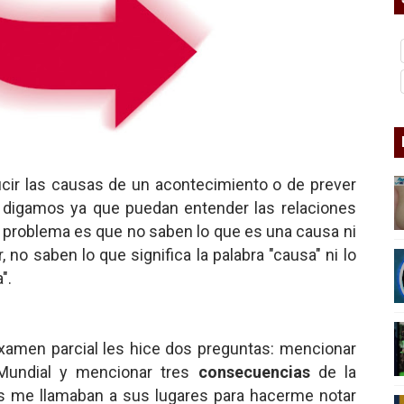
nder sobre el fascismo
cismo?
mo mundial: Verano de 2026
diós a 'THE BOYS'
ir las causas de un acontecimiento o de prever
 digamos ya que puedan entender las relaciones
el problema es que no saben lo que es una causa ni
 no saben lo que significa la palabra "causa" ni lo
".
xamen parcial les hice dos preguntas: mencionar
 Mundial y mencionar tres
consecuencias
de la
s me llamaban a sus lugares para hacerme notar