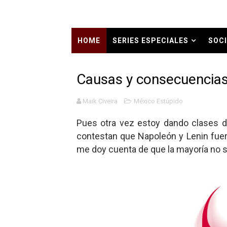
Carlos Manzo y el narcogo
Gótico Mexicano
HOME
SERIES ESPECIALES
SOCI
El mito de Frankenstein
HISTORIA CONTEMPORÁNEA EN TIEMP
Causas y consecuencia
25 grandes películas de terr
Maik Civeira
México Estúpido
Devoraos los unos a los ot
Pues otra vez estoy dando clases d
Charlie Kirk y la izquierda 
contestan que Napoleón y Lenin fuer
me doy cuenta de que la mayoría no 
Dios es Cambio: Filosofía E
Nuestra era de genocidios
Mis historias favoritas de
Transformers: ¿Una películ