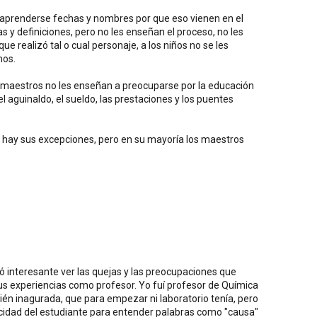
a aprenderse fechas y nombres por que eso vienen en el
y definiciones, pero no les enseñan el proceso, no les
e realizó tal o cual personaje, a los niños no se les
mos.
os maestros no les enseñan a preocuparse por la educación
 aguinaldo, el sueldo, las prestaciones y los puentes
e hay sus excepciones, pero en su mayoría los maestros
ó interesante ver las quejas y las preocupaciones que
us experiencias como profesor. Yo fuí profesor de Química
ién inagurada, que para empezar ni laboratorio tenía, pero
apacidad del estudiante para entender palabras como "causa"