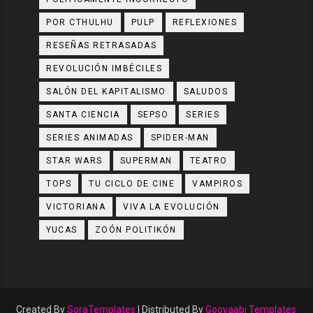
POR CTHULHU
PULP
REFLEXIONES
RESEÑAS RETRASADAS
REVOLUCIÓN IMBÉCILES
SALÓN DEL KAPITALISMO
SALUDOS
SANTA CIENCIA
SEPSO
SERIES
SERIES ANIMADAS
SPIDER-MAN
STAR WARS
SUPERMAN
TEATRO
TOPS
TU CICLO DE CINE
VAMPIROS
VICTORIANA
VIVA LA EVOLUCIÓN
YUCAS
ZOÓN POLITIKÓN
Created By
SoraTemplates
| Distributed By
Gooyaabi Templates