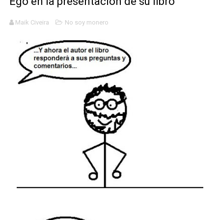
Ego en la presentación de su libro
Mario: La epopeya del fontanero - Parte II
Maik Civeira
No soy monero
Mario: La epopeya del fontanero - Parte I
Pequeña Filmoteca Antifascista
Que no nos aplaste el Talón de Hierro
Pokémon: La película existencialista