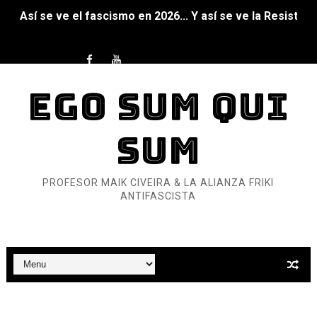
Así se ve el fascismo en 2026... Y así se ve la Resistenc
Un año para sobrevivir al mundo: Dos mil tíjiri cinco
¿Estamos soñando con ovejas eléctricas?
EGO SUM QUI
Dioses y Monstruos: Guillermo (DOS)
SUM
Dioses y Monstruos: Guillermo (UNO)
Carlos Manzo y el narcogobierno asesino
PROFESOR MAIK CIVEIRA & LA ALIANZA FRIKI
ANTIFASCISTA
Gótico Mexicano
El mito de Frankenstein
25 grandes películas de terror del siglo XXI
Devoraos los unos a los otros