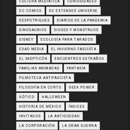
CULTURA MEDIÁTICA
CURIOSIDADES
DC COMICS
DC EXTENDED UNIVERSE
DESPOTRIQUES
DIARIOS DE LA PANDEMIA
DINOSAURIOS
DIOSES Y MONSTRUOS
DISNEY
ECOLOGÍA PARA TARADOS
EDAD MEDIA
EL INVIERNO FASCISTA
EL SKEPTICÓN
ENCUENTROS EXTRAÑOS
FAMILIAS ANIMADAS
FANTASÍA
FILMOTECA ANTIFASCISTA
FILOSOFÍA EN CORTO
GEEK POWER
GÓTICO
HALLOWEEN
HISTORIA DE MÉXICO
ÍNDICES
INVITADOS
LA ANTIGÜEDAD
LA CORPORACIÓN
LA GRAN GUERRA