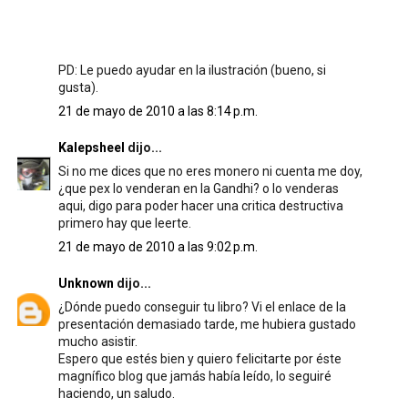
PD: Le puedo ayudar en la ilustración (bueno, si
gusta).
21 de mayo de 2010 a las 8:14 p.m.
Kalepsheel
dijo...
Si no me dices que no eres monero ni cuenta me doy,
¿que pex lo venderan en la Gandhi? o lo venderas
aqui, digo para poder hacer una critica destructiva
primero hay que leerte.
21 de mayo de 2010 a las 9:02 p.m.
Unknown
dijo...
¿Dónde puedo conseguir tu libro? Vi el enlace de la
presentación demasiado tarde, me hubiera gustado
mucho asistir.
Espero que estés bien y quiero felicitarte por éste
magnífico blog que jamás había leído, lo seguiré
haciendo, un saludo.