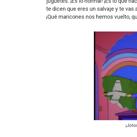
juguetes. ¡Es lo normal! ¡Es lo que h
Gentile: Lo que debes ente
te dicen que eres un salvaje y te vas a
¡Qué maricones nos hemos vuelto, q
Definiendo: ¿Qué es el fas
Panorama del nuevo fascis
Llévenmelo fuchachos: El a
La falacia etimológica
¡Joto