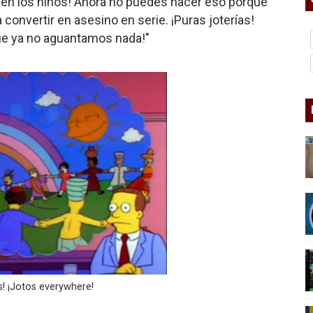
acen los niños! Ahora no puedes hacer eso porque
nder sobre el fascismo
 convertir en asesino en serie. ¡Puras joterías!
ue ya no aguantamos nada!"
cismo?
mo mundial: Verano de 2026
diós a 'THE BOYS'
s! ¡Jotos everywhere!