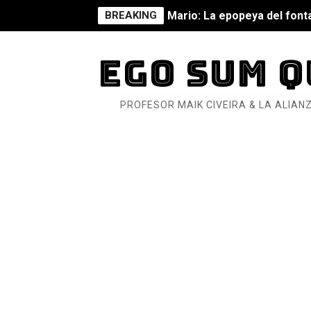
BREAKING
Mario: La epopeya del fonta
Mario: La epopeya del fonta
EGO SUM Q
Pequeña Filmoteca Antifas
PROFESOR MAIK CIVEIRA & LA ALIANZ
Que no nos aplaste el Taló
Pokémon: La película existe
Así se ve el fascismo en 202
Un año para sobrevivir al mu
¿Estamos soñando con ovej
Dioses y Monstruos: Guill
Dioses y Monstruos: Guill