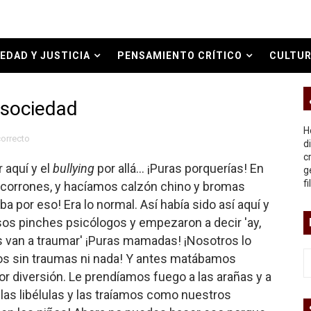
bierno asesino
EDAD Y JUSTICIA
PENSAMIENTO CRÍTICO
CULTUR
O REAL
 sociedad
or del siglo XXI
H
correcto
ros
d
c
 aquí y el
bullying
por allá... ¡Puras porquerías! En
g
asesina
f
orrones, y hacíamos calzón chino y bromas
ba por eso! Era lo normal. Así había sido así aquí y
arthseed para el fin del mundo
sos pinches psicólogos y empezaron a decir 'ay,
s van a traumar' ¡Puras mamadas! ¡Nosotros lo
os sin traumas ni nada! Y antes matábamos
 Superman
or diversión. Le prendíamos fuego a las arañas y a
las libélulas y las traíamos como nuestros
a marxista?