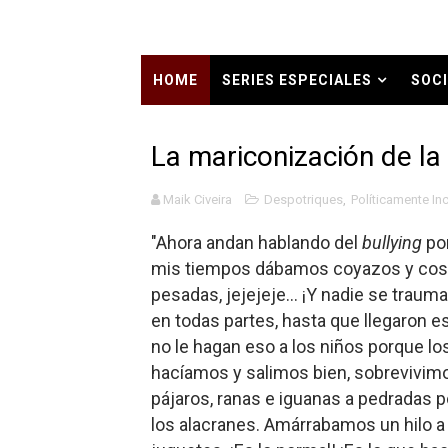
Carlos Manzo y el narcogo
Gótico Mexicano
HOME
SERIES ESPECIALES
SOCI
El mito de Frankenstein
HISTORIA CONTEMPORÁNEA EN TIEMP
La mariconización de la
25 grandes películas de terr
Maik Civeira
Despotriques
,
Políticamente In
Devoraos los unos a los ot
"Ah
ora andan hablando del
bullying
por
Charlie Kirk y la izquierda 
mis tiempos dábamos coyazos y cosc
pesadas, jejejeje... ¡Y nadie se trauma
Dios es Cambio: Filosofía E
en todas partes, hasta que llegaron e
Nuestra era de genocidios
no le hagan eso a los niños porque lo
hacíamos y salimos bien, sobrevivim
Mis historias favoritas de
pájaros, ranas e iguanas a pedradas p
los alacranes. Amárrabamos un hilo a 
Transformers: ¿Una películ