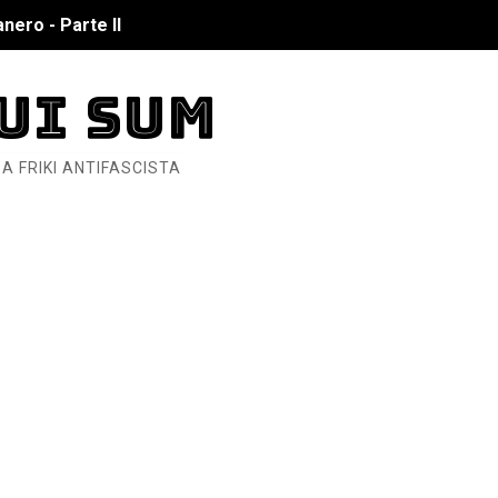
nero - Parte II
nero - Parte I
UI SUM
cista
A FRIKI ANTIFASCISTA
n de Hierro
ncialista
6... Y así se ve la Resistencia
ndo: Dos mil tíjiri cinco
as eléctricas?
ermo (DOS)
ermo (UNO)