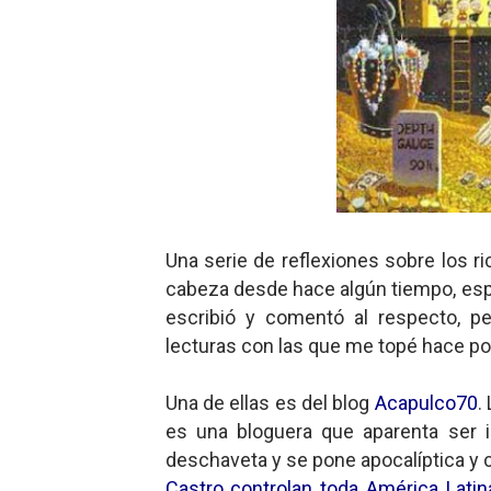
Charlie Kirk y la izquierda 
Dios es Cambio: Filosofía E
Nuestra era de genocidios
Mis historias favoritas de
Transformers: ¿Una películ
Una serie de reflexiones sobre los r
Gentile: Lo que debes ente
cabeza desde hace algún tiempo, esp
escribió y comentó al respecto, p
Definiendo: ¿Qué es el fas
lecturas con las que me topé hace p
Panorama del nuevo fascis
Una de ellas es del blog
Acapulco70
.
Llévenmelo fuchachos: El a
es una bloguera que aparenta ser in
deschaveta y se pone apocalíptica y
La falacia etimológica
Castro controlan toda América Latina