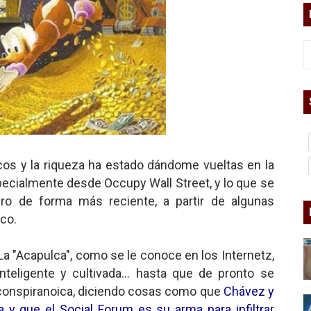
asesina
arthseed para el fin del mundo
 Superman
a marxista?
icos y la riqueza ha estado dándome vueltas en la
nder sobre el fascismo
ecialmente desde Occupy Wall Street, y lo que se
ero de forma más reciente, a partir de algunas
cismo?
oco.
mo mundial: Verano de 2026
 La "Acapulca", como se le conoce en los Internetz,
diós a 'THE BOYS'
teligente y cultivada... hasta que de pronto se
 conspiranoica, diciendo cosas como que
Chávez y
 y que el Social Forum es su arma para infiltrar