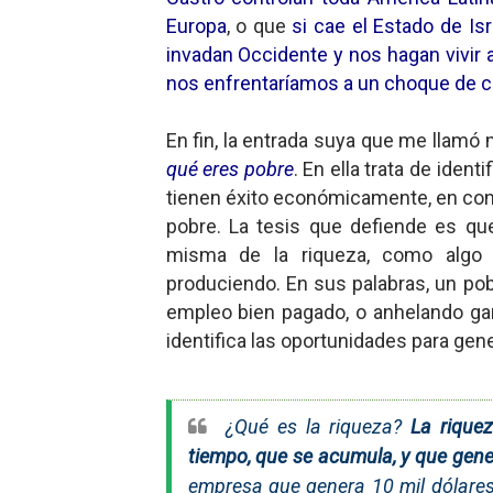
Europa
, o que
si cae el Estado de I
Mario: La epopeya del fonta
invadan Occidente y nos hagan vivir
Mario: La epopeya del fonta
nos enfrentaríamos a un choque de ci
Pequeña Filmoteca Antifas
En fin, la entrada suya que me llamó 
qué eres pobre
. En ella trata de ident
Que no nos aplaste el Taló
tienen éxito económicamente, en cont
pobre. La tesis que defiende es qu
Pokémon: La película existe
misma de la riqueza, como algo 
produciendo. En sus palabras, un pob
empleo bien pagado, o anhelando gana
identifica las oportunidades para gene
¿Qué es la riqueza?
La rique
tiempo, que se acumula, y que gene
empresa que genera 10 mil dólare