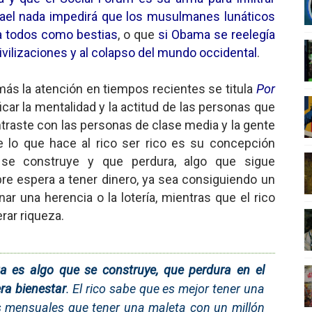
srael nada impedirá que los musulmanes lunáticos
nero - Parte II
 a todos como bestias
, o que
si Obama se reelegía
nero - Parte I
vilizaciones y al colapso del mundo occidental
.
cista
más la atención en tiempos recientes se titula
Por
ificar la mentalidad y la actitud de las personas que
n de Hierro
raste con las personas de clase media y la gente
e lo que hace al rico ser rico es su concepción
ncialista
se construye y que perdura, algo que sigue
re espera a tener dinero, ya sea consiguiendo un
r una herencia o la lotería, mientras que el rico
rar riqueza.
za es algo que se construye, que perdura en el
ra bienestar
. El rico sabe que es mejor tener una
s mensuales que tener una maleta con un millón