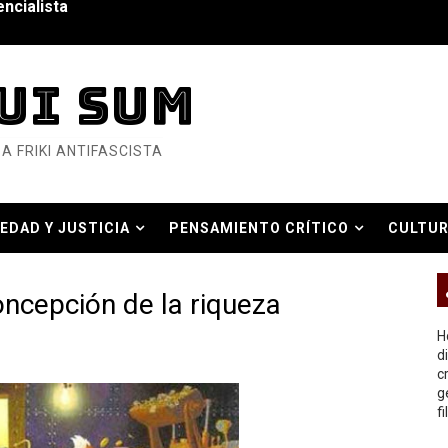
6... Y así se ve la Resistencia
ndo: Dos mil tíjiri cinco
UI SUM
as eléctricas?
A FRIKI ANTIFASCISTA
ermo (DOS)
ermo (UNO)
EDAD Y JUSTICIA
PENSAMIENTO CRÍTICO
CULTUR
bierno asesino
O REAL
ncepción de la riqueza
H
d
c
or del siglo XXI
g
f
ros