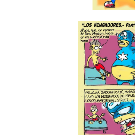
Transformers: ¿Una películ
Gentile: Lo que debes ente
Definiendo: ¿Qué es el fas
Panorama del nuevo fascis
Llévenmelo fuchachos: El a