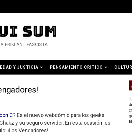
nero - Parte II
UI SUM
nero - Parte I
A FRIKI ANTIFASCISTA
cista
n de Hierro
EDAD Y JUSTICIA
PENSAMIENTO CRÍTICO
CULTUR
ncialista
O REAL
6... Y así se ve la Resistencia
Vengadores!
ndo: Dos mil tíjiri cinco
H
d
c
as eléctricas?
 con C
? Es el nuevo webcómic para los geeks
g
f
hakz y su seguro servidor. En esta ocasión les
ermo (DOS)
ulo: ¡Los Vengadores!