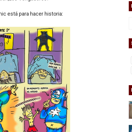
ermo (UNO)
ic está para hacer historia:
bierno asesino
or del siglo XXI
ros
asesina
arthseed para el fin del mundo
 Superman