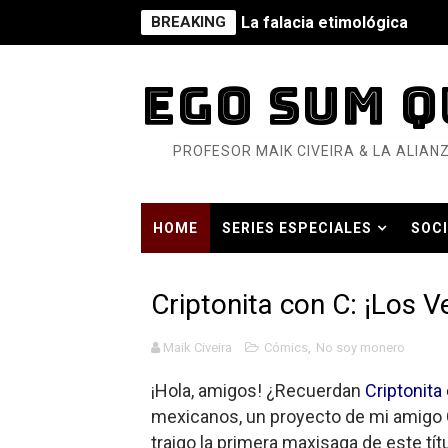
BREAKING
La falacia etimológica
Mario: La epopeya del fonta
EGO SUM Q
Mario: La epopeya del fonta
PROFESOR MAIK CIVEIRA & LA ALIANZ
Pequeña Filmoteca Antifas
Que no nos aplaste el Taló
HOME
SERIES ESPECIALES
SOCI
Pokémon: La película existe
HISTORIA CONTEMPORÁNEA EN TIEMP
Así se ve el fascismo en 202
Criptonita con C: ¡Los 
Un año para sobrevivir al mu
Maik Civeira
Cómics
,
No soy monero
¿Estamos soñando con ovej
¡Hola, amigos! ¿Recuerdan
Criptonita
mexicanos, un proyecto de mi amigo C
Dioses y Monstruos: Guill
traigo la primera maxisaga de este tít