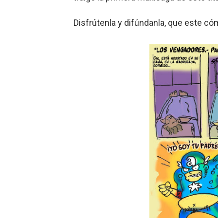
Dioses y Monstruos: Guill
Disfrútenla y difúndanla, que este cóm
Carlos Manzo y el narcogo
Gótico Mexicano
El mito de Frankenstein
25 grandes películas de terr
Devoraos los unos a los ot
Charlie Kirk y la izquierda 
Dios es Cambio: Filosofía E
Nuestra era de genocidios
Mis historias favoritas de