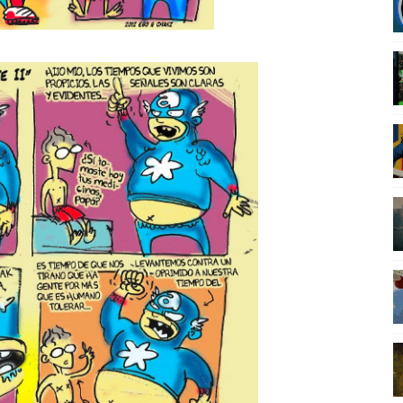
a marxista?
nder sobre el fascismo
cismo?
mo mundial: Verano de 2026
diós a 'THE BOYS'