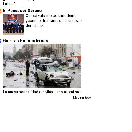
Latina?
El Pensador Sereno
Conservatismo postmoderno:
¿cómo enfrentamos a las nuevas
derechas?
Guerras Posmodernas
La nueva normalidad del yihadismo atomizado
Mostrar todo