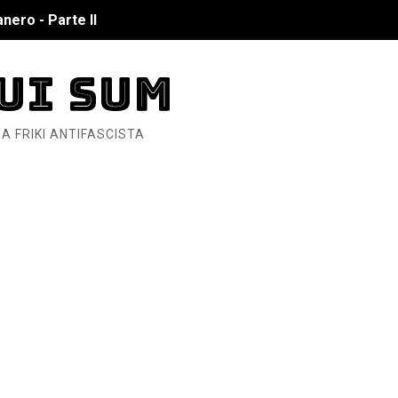
nero - Parte II
nero - Parte I
UI SUM
cista
A FRIKI ANTIFASCISTA
n de Hierro
ncialista
6... Y así se ve la Resistencia
ndo: Dos mil tíjiri cinco
as eléctricas?
ermo (DOS)
ermo (UNO)