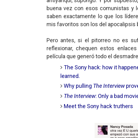
antiyanqui, supongo. Y por supuest
buena vez con esos comunistas y los
saben exactamente lo que los líder
mis favoritos son los del apocalipsis b
Pero antes, si el pitorreo no es s
reflexionar, chequen estos enlaces
película que generó todo el desmadre
The Sony hack: how it happene
learned.
Why pulling
The Interview
prov
The Interview
: Only a bad movie
Meet the Sony hack truthers