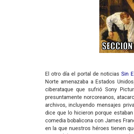
Gentile: Lo que debes ente
Definiendo: ¿Qué es el fas
Panorama del nuevo fascis
Llévenmelo fuchachos: El a
La falacia etimológica
El otro día el portal de noticias
Sin 
Norte amenazaba a Estados Unidos,
ciberataque que sufrió Sony Pictu
presuntamente norcoreanos, atacar
archivos, incluyendo mensajes priv
dice que lo hicieron porque estaba
comedia bobalicona con James Fran
en la que nuestros héroes tienen que