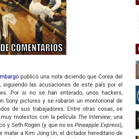
nder sobre el fascismo
cismo?
mo mundial: Verano de 2026
diós a 'THE BOYS'
Embargo
publicó una nota diciendo que Corea del
 siguiendo las acusaciones de este país por el
res. Por si no se han enterado, unos hackers,
on Sony pictures y se robaron un montononal de
ados de sus trabajadores. Entre otras cosas, se
n muy molestos con la película
The Interview
, una
co y Seth Rogen (y que no es
Pineapple Express
),
 matar a Kim Jong Un, el dictador hereditario de