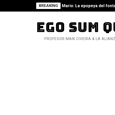
BREAKING
Mario: La epopeya del fonta
Mario: La epopeya del fonta
EGO SUM Q
Pequeña Filmoteca Antifas
PROFESOR MAIK CIVEIRA & LA ALIANZ
Que no nos aplaste el Taló
Pokémon: La película existe
Así se ve el fascismo en 202
Un año para sobrevivir al mu
¿Estamos soñando con ovej
Dioses y Monstruos: Guill
Dioses y Monstruos: Guill