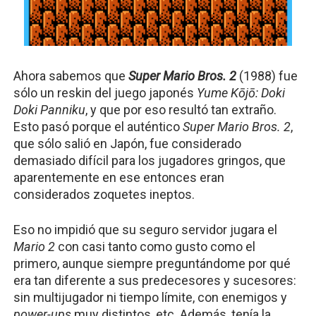
Ahora sabemos que 
Super Mario Bros. 2 
(1988) fue 
sólo un reskin del juego japonés 
Yume Kōjō: Doki 
Doki Panniku
, y que por eso resultó tan extraño. 
Esto pasó porque el auténtico 
Super Mario Bros. 2
, 
que sólo salió en Japón, fue considerado 
demasiado difícil para los jugadores gringos, que 
aparentemente en ese entonces eran 
considerados zoquetes ineptos. 
Eso no impidió que su seguro servidor jugara el 
Mario 2
 con casi tanto como gusto como el 
primero, aunque siempre preguntándome por qué 
era tan diferente a sus predecesores y sucesores: 
sin multijugador ni tiempo límite, con enemigos y 
power-ups
 muy distintos, etc. Además, tenía la 