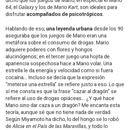
dicho que los juegos de Mario, en especial el 
Mario 
64
, el 
Galaxy 
y los de
 Mario Kart
, son ideales para 
disfrutar 
acompañados de psicotrópicos
.
Hablando de eso, 
una leyenda urbana
 desde los 90 
aseguraba que los juegos de Mario eran una 
metáfora sobre el consumo de drogas. Mario 
adquiere poderes con flores y hongos 
alucinógenos; en el tercer juego una hojita de 
apariencia sospechosa hace a Mario volar. Una 
estrella le da energía y velocidad como si fuera 
cocaína… Incluso se decía que la expresión 
“meterse una estrella” se refiere justo a eso. Lo que 
sí me consta es que la frase “cazar al dragón” se 
refiere al uso de drogas opiáceas… ¿Y qué hace 
Mario sino dar caza a un dragón? Me encanta esta 
teoría, aunque sé que no tiene nada de verdad. 
Según Miyamoto ha dicho, lo del hongo se lo robó 
de 
Alicia en el País de las Maravillas
, y todo lo 