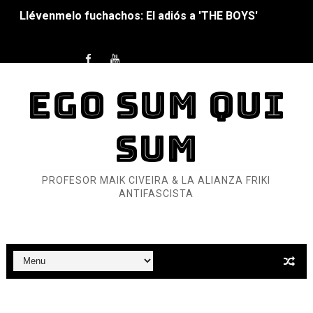
La falacia etimológica
Mario: La epopeya del fontanero - Parte II
Mario: La epopeya del fontanero - Parte I
EGO SUM QUI
Pequeña Filmoteca Antifascista
SUM
Que no nos aplaste el Talón de Hierro
Pokémon: La película existencialista
PROFESOR MAIK CIVEIRA & LA ALIANZA FRIKI
ANTIFASCISTA
Así se ve el fascismo en 2026... Y así se ve la Resistenc
Un año para sobrevivir al mundo: Dos mil tíjiri cinco
¿Estamos soñando con ovejas eléctricas?
Dioses y Monstruos: Guillermo (DOS)