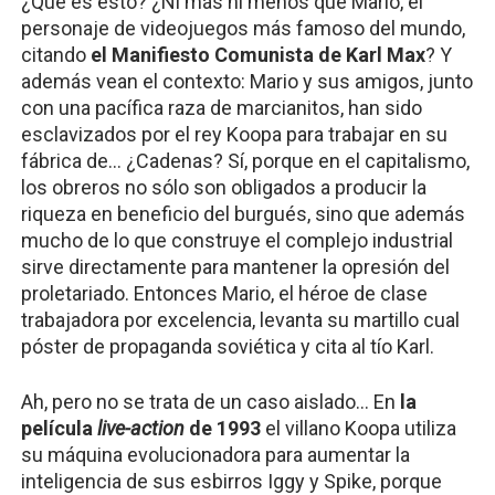
¿Qué es esto? ¿Ni más ni menos que Mario, el 
personaje de videojuegos más famoso del mundo, 
citando 
el Manifiesto Comunista de Karl Max
? Y 
además vean el contexto: Mario y sus amigos, junto 
con una pacífica raza de marcianitos, han sido 
esclavizados por el rey Koopa para trabajar en su 
fábrica de… ¿Cadenas? Sí, porque en el capitalismo, 
los obreros no sólo son obligados a producir la 
riqueza en beneficio del burgués, sino que además 
mucho de lo que construye el complejo industrial 
sirve directamente para mantener la opresión del 
proletariado. Entonces Mario, el héroe de clase 
trabajadora por excelencia, levanta su martillo cual 
póster de propaganda soviética y cita al tío Karl.
Ah, pero no se trata de un caso aislado… En 
la 
película 
live-action 
de 1993
 el villano Koopa utiliza 
su máquina evolucionadora para aumentar la 
inteligencia de sus esbirros Iggy y Spike, porque 