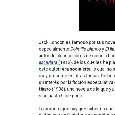
Gentile: Lo que debes ente
Definiendo: ¿Qué es el fas
Panorama del nuevo fascis
Llévenmelo fuchachos: El a
Jack London es famoso por sus novela
especialmente
Colmillo blanco
y
El l
La falacia etimológica
autor de algunos libros de ciencia fi
escarlata
(1912), de los que les he pl
este autor
: era socialista
, lo cual no
muy presente en otras tantas. De hech
su interés por la ficción especulativa
Hierr
o
(1908), una novela de la que ya 
sino hasta hace poco.
Lo primero que hay que saber es que
distópicas de la historia y constituy