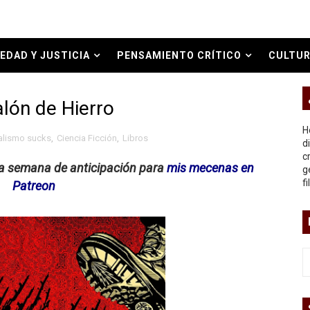
bierno asesino
EDAD Y JUSTICIA
PENSAMIENTO CRÍTICO
CULTUR
O REAL
alón de Hierro
or del siglo XXI
H
alismo sucks
,
Ciencia Ficción
,
Libros
ros
d
c
na semana de anticipación para
mis mecenas en
g
asesina
f
Patreon
arthseed para el fin del mundo
 Superman
a marxista?