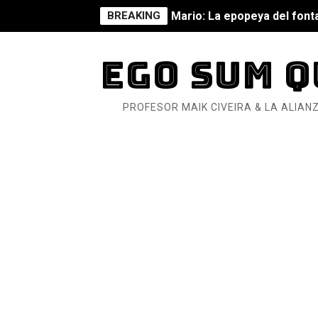
BREAKING
Mario: La epopeya del fonta
Mario: La epopeya del fonta
EGO SUM Q
Pequeña Filmoteca Antifas
PROFESOR MAIK CIVEIRA & LA ALIANZ
Que no nos aplaste el Taló
Pokémon: La película existe
Así se ve el fascismo en 202
Un año para sobrevivir al mu
¿Estamos soñando con ovej
Dioses y Monstruos: Guill
Dioses y Monstruos: Guill