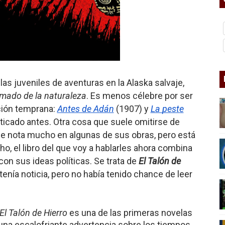
nder sobre el fascismo
cismo?
mo mundial: Verano de 2026
diós a 'THE BOYS'
s juveniles de aventuras en la Alaska salvaje,
lamado de la naturaleza
. Es menos célebre por ser
cción temprana:
Antes de Adán
(1907) y
La peste
aticado antes. Otra cosa que suele omitirse de
 se nota mucho en algunas de sus obras, pero está
o, el libro del que voy a hablarles ahora combina
 con sus ideas políticas. Se trata de
El Talón de
tenía noticia, pero no había tenido chance de leer
El Talón de Hierro
es una de las primeras novelas
e una escalofriante advertencia sobre los tiempos