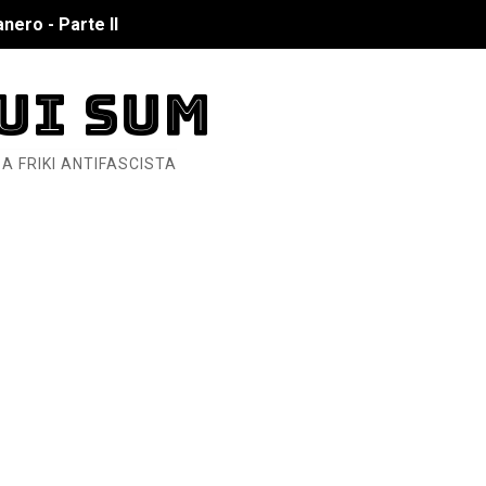
nero - Parte II
nero - Parte I
UI SUM
cista
A FRIKI ANTIFASCISTA
n de Hierro
ncialista
6... Y así se ve la Resistencia
ndo: Dos mil tíjiri cinco
as eléctricas?
ermo (DOS)
ermo (UNO)