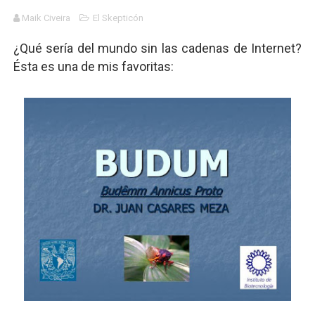
Maik Civeira
El Skepticón
Dioses y Monstruos: Guillermo (UNO)
¿Qué sería del mundo sin las cadenas de Internet?
Carlos Manzo y el narcogobierno asesino
Ésta es una de mis favoritas:
Gótico Mexicano
El mito de Frankenstein
25 grandes películas de terror del siglo XXI
Devoraos los unos a los otros
Charlie Kirk y la izquierda asesina
Dios es Cambio: Filosofía Earthseed para el fin del mun
Nuestra era de genocidios
Mis historias favoritas de Superman