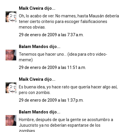
Maik Civeira
dijo...
Oh, lo acabo de ver. No mames, hasta Mausán debería
tener cierto criterio para escoger falsificaciones
menos obvias.
29 de enero de 2009 a las 7:37 a.m.
Balam Mandos
dijo...
Tenemos que hacer uno... (idea para otro video-
meme)
29 de enero de 2009 a las 11:51 a.m.
Maik Civeira
dijo...
Es buena idea, yo hace rato que quería hacer algo así,
pero con zombis.
29 de enero de 2009 a las 1:37 p.m.
Balam Mandos
dijo...
Hombre, después de que la gente se acostumbro a
Jusucristo ya no deberían espantarse de los
zombies...