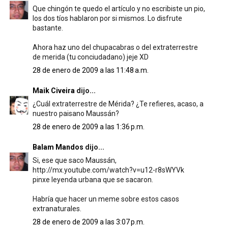
Que chingón te quedo el artículo y no escribiste un pio,
los dos tíos hablaron por si mismos. Lo disfrute
bastante.
Ahora haz uno del chupacabras o del extraterrestre
de merida (tu conciudadano) jeje XD
28 de enero de 2009 a las 11:48 a.m.
Maik Civeira
dijo...
¿Cuál extraterrestre de Mérida? ¿Te refieres, acaso, a
nuestro paisano Maussán?
28 de enero de 2009 a las 1:36 p.m.
Balam Mandos
dijo...
Si, ese que saco Maussán,
http://mx.youtube.com/watch?v=u12-r8sWYVk
pinxe leyenda urbana que se sacaron.
Habría que hacer un meme sobre estos casos
extranaturales.
28 de enero de 2009 a las 3:07 p.m.