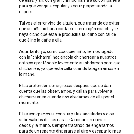
de ellas, y allí, con gran chirrido, llama a su compañera
para que venga a copular y seguir perpetuando la
especie.
Tal vez el error vino de alguien, que tratando de evitar
que su niño no haga contacto con ningún insecto y le
haya dicho que esta le produciría tal daño con tal de
que él no la dañe a ella.
Aquí, tanto yo, como cualquier niño, hemos jugado
con la "chicharra" haciéndola chicharrear a nuestros
antojos apretándole levemente su abdomen para que
chicharrée, ya que ésta calla cuando la agarramos en
la mano.
Ellas pretenden ser sigilosas después que se dan
cuenta que las observamos, y callan para volver a
chicharrear en cuando nos olvidamos de ella por el
momento.
Ellas son graciosas con sus patas anguladas y ojos
sobresalidos de sus caras. Caminan en nuestros
dedos y la mano, siempre tratando de engañarnos
para de un repente dispararse al aire y escapar lo más