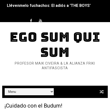
La falacia etimológica
Mario: La epopeya del fontanero - Parte II
EGO SUM QUI
Mario: La epopeya del fontanero - Parte I
Pequeña Filmoteca Antifascista
SUM
Que no nos aplaste el Talón de Hierro
PROFESOR MAIK CIVEIRA & LA ALIANZA FRIKI
Pokémon: La película existencialista
ANTIFASCISTA
Así se ve el fascismo en 2026... Y así se ve la Resistenc
Un año para sobrevivir al mundo: Dos mil tíjiri cinco
¿Estamos soñando con ovejas eléctricas?
¡Cuidado con el Budum!
Dioses y Monstruos: Guillermo (DOS)