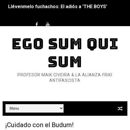
La falacia etimológica
Mario: La epopeya del fontanero - Parte II
EGO SUM QUI
Mario: La epopeya del fontanero - Parte I
Pequeña Filmoteca Antifascista
SUM
Que no nos aplaste el Talón de Hierro
PROFESOR MAIK CIVEIRA & LA ALIANZA FRIKI
Pokémon: La película existencialista
ANTIFASCISTA
Así se ve el fascismo en 2026... Y así se ve la Resistenc
Un año para sobrevivir al mundo: Dos mil tíjiri cinco
¿Estamos soñando con ovejas eléctricas?
¡Cuidado con el Budum!
Dioses y Monstruos: Guillermo (DOS)