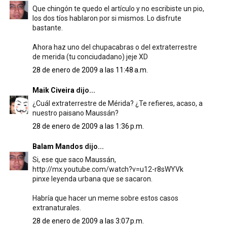
Que chingón te quedo el artículo y no escribiste un pio,
los dos tíos hablaron por si mismos. Lo disfrute
bastante.
Ahora haz uno del chupacabras o del extraterrestre
de merida (tu conciudadano) jeje XD
28 de enero de 2009 a las 11:48 a.m.
Maik Civeira
dijo...
¿Cuál extraterrestre de Mérida? ¿Te refieres, acaso, a
nuestro paisano Maussán?
28 de enero de 2009 a las 1:36 p.m.
Balam Mandos
dijo...
Si, ese que saco Maussán,
http://mx.youtube.com/watch?v=u12-r8sWYVk
pinxe leyenda urbana que se sacaron.
Habría que hacer un meme sobre estos casos
extranaturales.
28 de enero de 2009 a las 3:07 p.m.