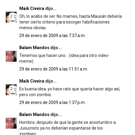
Maik Civeira
dijo...
Oh, lo acabo de ver. No mames, hasta Mausán debería
tener cierto criterio para escoger falsificaciones
menos obvias.
29 de enero de 2009 a las 7:37 a.m.
Balam Mandos
dijo...
Tenemos que hacer uno... (idea para otro video-
meme)
29 de enero de 2009 a las 11:51 a.m.
Maik Civeira
dijo...
Es buena idea, yo hace rato que quería hacer algo así,
pero con zombis.
29 de enero de 2009 a las 1:37 p.m.
Balam Mandos
dijo...
Hombre, después de que la gente se acostumbro a
Jusucristo ya no deberían espantarse de los
zombies...