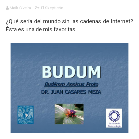
Maik Civeira
El Skepticón
Dioses y Monstruos: Guillermo (UNO)
¿Qué sería del mundo sin las cadenas de Internet?
Carlos Manzo y el narcogobierno asesino
Ésta es una de mis favoritas:
Gótico Mexicano
El mito de Frankenstein
25 grandes películas de terror del siglo XXI
Devoraos los unos a los otros
Charlie Kirk y la izquierda asesina
Dios es Cambio: Filosofía Earthseed para el fin del mun
Nuestra era de genocidios
Mis historias favoritas de Superman