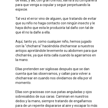
de ellas, y allí, con gran chirrido, llama a su compañera
para que venga a copular y seguir perpetuando la
especie.
Tal vez el error vino de alguien, que tratando de evitar
que su niño no haga contacto con ningún insecto y le
haya dicho que esta le produciría tal daño con tal de
que él no la dañe a ella.
Aquí, tanto yo, como cualquier niño, hemos jugado
con la "chicharra" haciéndola chicharrear a nuestros
antojos apretándole levemente su abdomen para que
chicharrée, ya que ésta calla cuando la agarramos en
la mano.
Ellas pretenden ser sigilosas después que se dan
cuenta que las observamos, y callan para volver a
chicharrear en cuando nos olvidamos de ella por el
momento.
Ellas son graciosas con sus patas anguladas y ojos
sobresalidos de sus caras. Caminan en nuestros
dedos y la mano, siempre tratando de engañarnos
para de un repente dispararse al aire y escapar lo más