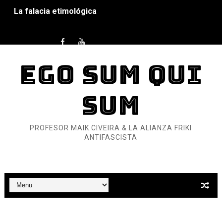
La falacia etimológica
Mario: La epopeya del fontanero - Parte II
Mario: La epopeya del fontanero - Parte I
EGO SUM QUI
Pequeña Filmoteca Antifascista
SUM
Que no nos aplaste el Talón de Hierro
Pokémon: La película existencialista
PROFESOR MAIK CIVEIRA & LA ALIANZA FRIKI
ANTIFASCISTA
Así se ve el fascismo en 2026... Y así se ve la Resistenc
Un año para sobrevivir al mundo: Dos mil tíjiri cinco
¿Estamos soñando con ovejas eléctricas?
Dioses y Monstruos: Guillermo (DOS)