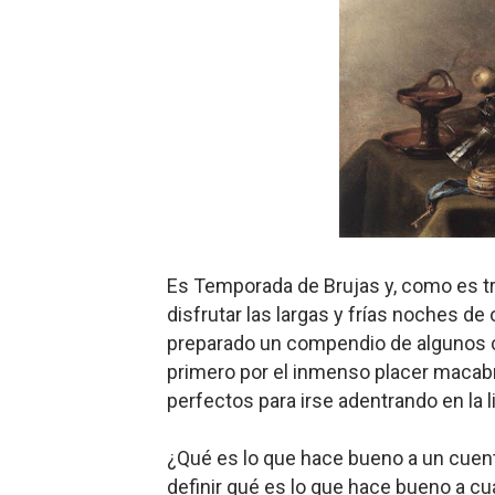
Carlos Manzo y el narcogo
Gótico Mexicano
El mito de Frankenstein
25 grandes películas de terr
Devoraos los unos a los ot
Charlie Kirk y la izquierda 
Es Temporada de Brujas y, como es tra
disfrutar las largas y frías noches de 
Dios es Cambio: Filosofía E
preparado un compendio de algunos cu
primero por el inmenso placer macab
Nuestra era de genocidios
perfectos para irse adentrando en la li
Mis historias favoritas de
¿Qué es lo que hace bueno a un cuento d
Transformers: ¿Una películ
definir qué es lo que hace bueno a cual