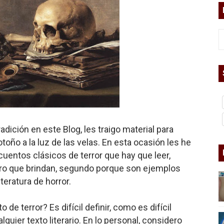
bierno asesino
or del siglo XXI
ros
asesina
dición en este Blog, les traigo material para
otoño a la luz de las velas. En esta ocasión les he
arthseed para el fin del mundo
entos clásicos de terror que hay que leer,
ro que brindan, segundo porque son ejemplos
teratura de horror.
 Superman
e terror? Es difícil definir, como es difícil
a marxista?
quier texto literario. En lo personal, considero