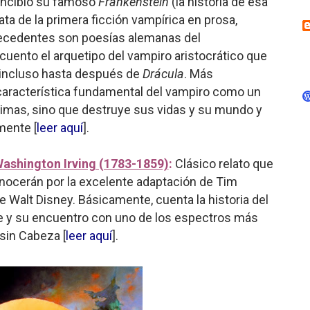
oncibió su famoso
Frankenstein
(la historia de esa
ata de la primera ficción vampírica en prosa,
ntecedentes son poesías alemanas del
cuento el arquetipo del vampiro aristocrático que
a incluso hasta después de
Drácula
. Más
 característica fundamental del vampiro como un
imas, sino que destruye sus vidas y su mundo y
lmente [
leer aquí
].
ashington Irving (1783-1859)
:
Clásico relato que
cerán por la excelente adaptación de Tim
e Walt Disney. Básicamente, cuenta la historia del
e y su encuentro con uno de los espectros más
 sin Cabeza [
leer aquí
].