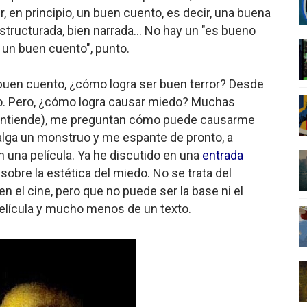
, en principio, un buen cuento, es decir, una buena
nder sobre el fascismo
 estructurada, bien narrada... No hay un "es bueno
s un buen cuento", punto.
cismo?
mo mundial: Verano de 2026
buen cuento, ¿cómo logra ser buen terror? Desde
do. Pero, ¿cómo logra causar miedo? Muchas
diós a 'THE BOYS'
 entiende), me preguntan cómo puede causarme
salga un monstruo y me espante de pronto, a
 una película. Ya he discutido en una
entrada
obre la estética del miedo. No se trata del
n el cine, pero que no puede ser la base ni el
elícula y mucho menos de un texto.