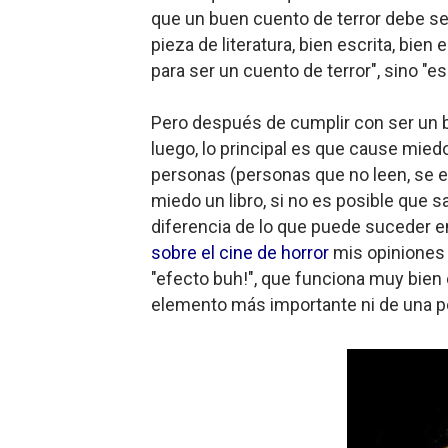
que un buen cuento de terror debe ser
Gentile: Lo que debes ente
pieza de literatura, bien escrita, bien
para ser un cuento de terror", sino "e
Definiendo: ¿Qué es el fas
Panorama del nuevo fascis
Pero después de cumplir con ser un 
luego, lo principal es que cause mie
Llévenmelo fuchachos: El a
personas (personas que no leen, se
miedo un libro, si no es posible que 
La falacia etimológica
diferencia de lo que puede suceder en
sobre el cine de horror
mis opiniones s
"efecto buh!", que funciona muy bien e
elemento más importante ni de una p