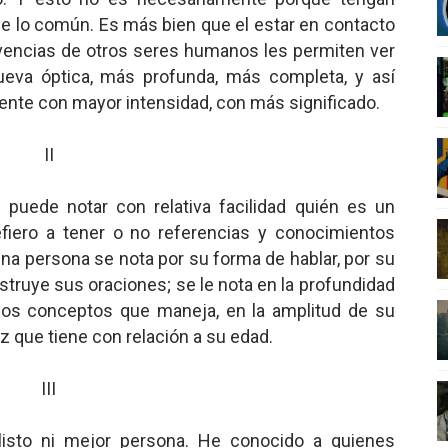
 de lo común. Es más bien que el estar en contacto
nero - Parte II
 vivencias de otros seres humanos les permiten ver
nero - Parte I
ueva óptica, más profunda, más completa, y así
ente con mayor intensidad, con más significado.
cista
II
n de Hierro
puede notar con relativa facilidad quién es un
ncialista
efiero a tener o no referencias y conocimientos
 una persona se nota por su forma de hablar, por su
struye sus oraciones; se le nota en la profundidad
 los conceptos que maneja, en la amplitud de su
z que tiene con relación a su edad.
III
isto ni mejor persona. He conocido a quienes