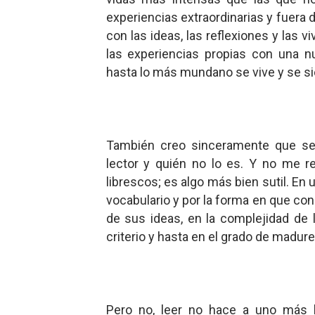
experiencias extraordinarias y fuera
Mario: La epopeya del fonta
con las ideas, las reflexiones y las
Mario: La epopeya del fonta
las experiencias propias con una n
hasta lo más mundano se vive y se si
Pequeña Filmoteca Antifas
Que no nos aplaste el Taló
También creo sinceramente que se 
Pokémon: La película existe
lector y quién no lo es. Y no me r
librescos; es algo más bien sutil. En
vocabulario y por la forma en que con
de sus ideas, en la complejidad de
criterio y hasta en el grado de madure
Pero no, leer no hace a uno más l