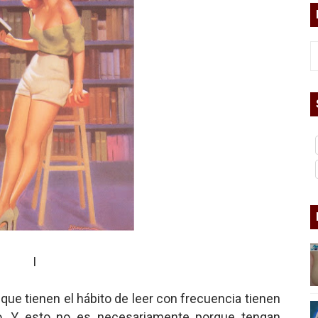
asesina
arthseed para el fin del mundo
 Superman
a marxista?
nder sobre el fascismo
cismo?
mo mundial: Verano de 2026
I
diós a 'THE BOYS'
ue tienen el hábito de leer con frecuencia tienen
o. Y esto no es necesariamente porque tengan