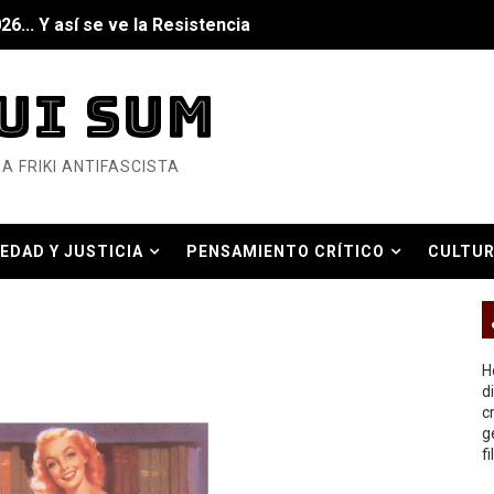
6... Y así se ve la Resistencia
ndo: Dos mil tíjiri cinco
UI SUM
as eléctricas?
A FRIKI ANTIFASCISTA
ermo (DOS)
ermo (UNO)
EDAD Y JUSTICIA
PENSAMIENTO CRÍTICO
CULTUR
bierno asesino
O REAL
H
d
c
or del siglo XXI
g
f
ros