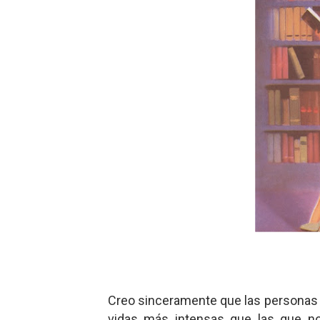
Charlie Kirk y la izquierda 
Dios es Cambio: Filosofía E
Nuestra era de genocidios
Mis historias favoritas de
Transformers: ¿Una películ
Gentile: Lo que debes ente
Definiendo: ¿Qué es el fas
Panorama del nuevo fascis
Llévenmelo fuchachos: El a
Creo sinceramente que las personas q
La falacia etimológica
vidas más intensas que las que n