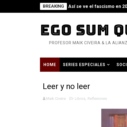
BREAKING
Así se ve el fascismo en 202
Un año para sobrevivir al mu
EGO SUM Q
¿Estamos soñando con ovej
PROFESOR MAIK CIVEIRA & LA ALIANZ
Dioses y Monstruos: Guill
Dioses y Monstruos: Guill
HOME
SERIES ESPECIALES
SOCI
Carlos Manzo y el narcogo
HISTORIA CONTEMPORÁNEA EN TIEMP
Gótico Mexicano
Leer y no leer
El mito de Frankenstein
Maik Civeira
Libros
,
Reflexiones
25 grandes películas de terr
Devoraos los unos a los ot