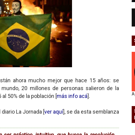
 están ahora mucho mejor que hace 15 años: se
l mundo, 20 millones de personas salieron de la
A
 al 50% de la población [
más info acá
].
 diario La Jornada [
ver aquí
], se da esta semblanza
n ser práctico, intuitivo, que busca la resolución