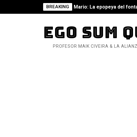
BREAKING
Mario: La epopeya del fonta
Mario: La epopeya del fonta
EGO SUM Q
Pequeña Filmoteca Antifas
PROFESOR MAIK CIVEIRA & LA ALIANZ
Que no nos aplaste el Taló
Pokémon: La película existe
Así se ve el fascismo en 202
Un año para sobrevivir al mu
¿Estamos soñando con ovej
Dioses y Monstruos: Guill
Dioses y Monstruos: Guill