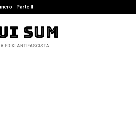
nero - Parte II
nero - Parte I
UI SUM
cista
A FRIKI ANTIFASCISTA
n de Hierro
ncialista
6... Y así se ve la Resistencia
ndo: Dos mil tíjiri cinco
as eléctricas?
ermo (DOS)
ermo (UNO)