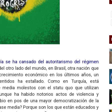
nder sobre el fascismo
cismo?
mo mundial: Verano de 2026
diós a 'THE BOYS'
ía se ha cansado del autoritarismo del régimen
 del otro lado del mundo, en Brasil, otra nación que
crecimiento económico en los últimos años, un
ntidos ha estallado. Como en Turquía, está
e media molestos con el statu quo que utilizan
aunque ha habido notorios actos de violencia y
mbio en pos de una mayor democratización de la
lase media? Porque son los que están educados y