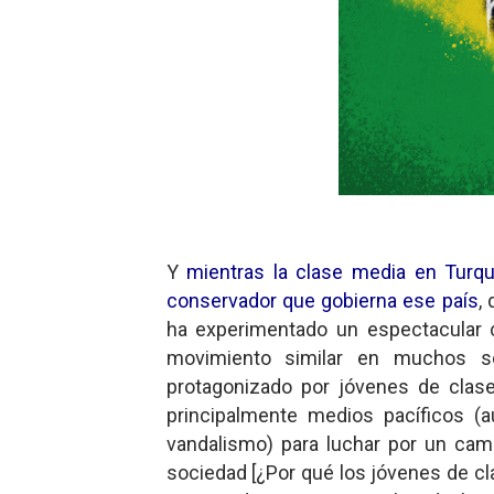
Gentile: Lo que debes ente
Definiendo: ¿Qué es el fas
Panorama del nuevo fascis
Llévenmelo fuchachos: El a
La falacia etimológica
Y
mientras la clase media en Turqu
conservador que gobierna ese país
,
ha experimentado un espectacular 
movimiento similar en muchos se
protagonizado por jóvenes de clas
principalmente medios pacíficos (
vandalismo) para luchar por un ca
sociedad [¿Por qué los jóvenes de c