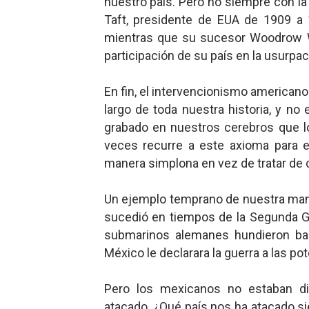
nuestro país. Pero no siempre con la
Taft, presidente de EUA de 1909 a 
mientras que su sucesor Woodrow W
participación de su país en la usurpac
En fin, el intervencionismo american
largo de toda nuestra historia, y n
grabado en nuestros cerebros que l
veces recurre a este axioma para e
manera simplona en vez de tratar de
Un ejemplo temprano de nuestra manía
sucedió en tiempos de la Segunda G
submarinos alemanes hundieron bar
México le declarara la guerra a las pot
Pero los mexicanos no estaban dis
atacado. ¿Qué país nos ha atacado si