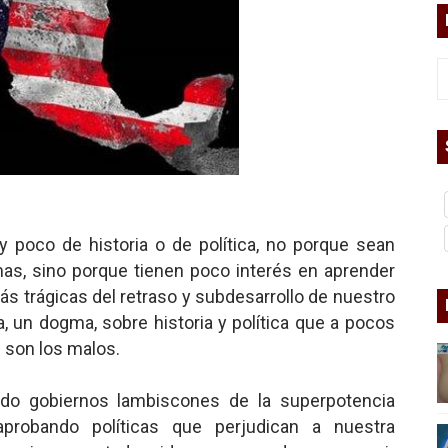
ermo (DOS)
ermo (UNO)
bierno asesino
poco de historia o de política, no porque sean
or del siglo XXI
s, sino porque tienen poco interés en aprender
ros
ás trágicas del retraso y subdesarrollo de nuestro
a, un dogma, sobre historia y política que a pocos
asesina
 son los malos.
arthseed para el fin del mundo
do gobiernos lambiscones de la superpotencia
probando políticas que perjudican a nuestra