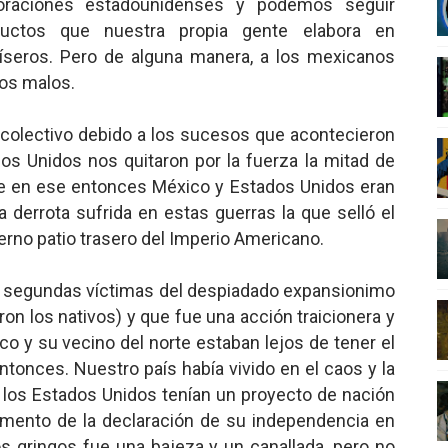
oraciones estadounidenses y podemos seguir
 Superman
uctos que nuestra propia gente elabora en
míseros. Pero de alguna manera, a los mexicanos
a marxista?
los malos.
nder sobre el fascismo
 colectivo debido a los sucesos que acontecieron
os Unidos nos quitaron por la fuerza la mitad de
cismo?
que en ese entonces México y Estados Unidos eran
mo mundial: Verano de 2026
la derrota sufrida en estas guerras la que selló el
erno patio trasero del Imperio Americano.
as segundas víctimas del despiadado expansionimo
on los nativos) y que fue una acción traicionera y
co y su vecino del norte estaban lejos de tener el
ntonces. Nuestro país había vivido en el caos y la
los Estados Unidos tenían un proyecto de nación
mento de la declaración de su independencia en
los gringos fue una bajeza y un canallada, pero no