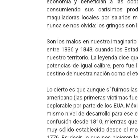
economía y benefician a las cop
Mis historias favoritas de
consumiendo sus carísimos prod
maquiladoras locales por salarios 
Transformers: ¿Una películ
nunca se nos olvida: los gringos son 
Gentile: Lo que debes ente
Son los malos en nuestro imaginario
entre 1836 y 1848, cuando los Estad
Definiendo: ¿Qué es el fas
nuestro territorio. La leyenda dice 
Panorama del nuevo fascis
potencias de igual calibre, pero fue 
destino de nuestra nación como el et
Lo cierto es que aunque sí fuimos l
americano (las primeras víctimas fuer
deplorable por parte de los EUA, Méxi
mismo nivel de desarrollo para ese e
confusión desde 1810, mientras que 
muy sólido establecido desde el mo
1776. Es decir, lo que nos hicieron 