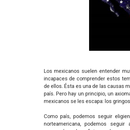
Dioses y Monstruos: Guill
Dioses y Monstruos: Guill
Carlos Manzo y el narcogo
Gótico Mexicano
El mito de Frankenstein
Los mexicanos suelen entender muy 
25 grandes películas de terr
incapaces de comprender estos tema
Devoraos los unos a los ot
de ellos. Ésta es una de las causas m
país. Pero hay un principio, un axiom
Charlie Kirk y la izquierda 
mexicanos se les escapa: los gringos
Dios es Cambio: Filosofía E
Como país, podemos seguir eligien
norteamericana, podemos seguir a
Nuestra era de genocidios