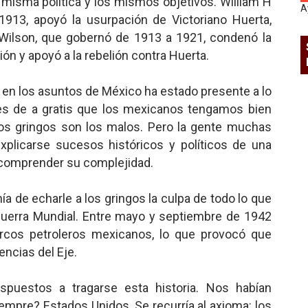
 misma política y los mismos objetivos. William H
A
1913, apoyó la usurpación de Victoriano Huerta,
ilson, que gobernó de 1913 a 1921, condenó la
ión y apoyó a la rebelión contra Huerta.
o en los asuntos de México ha estado presente a lo
o es de a gratis que los mexicanos tengamos bien
os gringos son los malos. Pero la gente muchas
xplicarse sucesos históricos y políticos de una
 comprender su complejidad.
 de echarle a los gringos la culpa de todo lo que
uerra Mundial. Entre mayo y septiembre de 1942
cos petroleros mexicanos, lo que provocó que
encias del Eje.
puestos a tragarse esta historia. Nos habían
empre? Estados Unidos. Se recurría al axioma: los