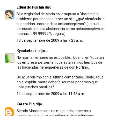
Eduardo Huchin
dijo...
Si la virginidad de María no le supuso a Dios ningún
problema para hacerle tener un hijo, ¿qué obstáculo le
supondrían unos pinches anticonceptivos? (Lo cual
demuestra que la abstinencia como anticonceptivo es
apenas el 99.99999 % segura).
13 de septiembre de 2009 a las 7:25 a.m.
Kyuuketsuki
dijo...
No mamar, en serio no es posible... bueno, en Yucatán
los empresarios sienten que están en los tiempos de
las haciendas henequeneras de don Porfirio...
De acuerdísimo con el último comentario. Chale, ¿que
no el espíritu santo debería ser más poderoso que
unas pinches pastillas?
14 de septiembre de 2009 a las 11:43 a.m.
Karate Pig
dijo...
Siendo Maradoniano no me puedo poner muy
exigente en cuanto a la crítica a otras religiones.