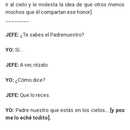
ir al cielo y le molesta la idea de que otros menos
mochos que él compartan ese honor]
________
JEFE:
¿Te sabes el Padrenuestro?
YO:
Sí...
JEFE:
A ver, rézalo.
YO:
¿Cómo dice?
JEFE:
Que lo reces.
YO:
Padre nuestro que estás en los cielos...
[y pos
me lo eché todito].