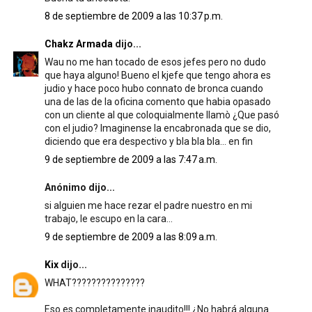
8 de septiembre de 2009 a las 10:37 p.m.
Chakz Armada
dijo...
Wau no me han tocado de esos jefes pero no dudo
que haya alguno! Bueno el kjefe que tengo ahora es
judio y hace poco hubo connato de bronca cuando
una de las de la oficina comento que habia opasado
con un cliente al que coloquialmente llamò ¿Que pasó
con el judio? Imaginense la encabronada que se dio,
diciendo que era despectivo y bla bla bla... en fin
9 de septiembre de 2009 a las 7:47 a.m.
Anónimo dijo...
si alguien me hace rezar el padre nuestro en mi
trabajo, le escupo en la cara...
9 de septiembre de 2009 a las 8:09 a.m.
Kix
dijo...
WHAT???????????????
Eso es completamente inaudito!!! ¿No habrá alguna