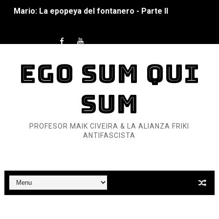
Mario: La epopeya del fontanero - Parte I
Pequeña Filmoteca Antifascista
Que no nos aplaste el Talón de Hierro
EGO SUM QUI
Pokémon: La película existencialista
SUM
Así se ve el fascismo en 2026... Y así se ve la Resistenc
Un año para sobrevivir al mundo: Dos mil tíjiri cinco
PROFESOR MAIK CIVEIRA & LA ALIANZA FRIKI
ANTIFASCISTA
¿Estamos soñando con ovejas eléctricas?
Dioses y Monstruos: Guillermo (DOS)
Dioses y Monstruos: Guillermo (UNO)
Carlos Manzo y el narcogobierno asesino