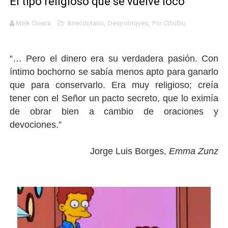
El tipo religioso que se vuelve loco
Definiendo: ¿Qué es el fascismo?
Maik Civeira
Anecdotario
,
Despotriques
,
Por Cthulhu
Panorama del nuevo fascismo mundial: Verano de 2026
“… Pero el dinero era su verdadera pasión. Con
Llévenmelo fuchachos: El adiós a 'THE BOYS'
íntimo bochorno se sabía menos apto para ganarlo
La falacia etimológica
que para conservarlo. Era muy religioso; creía
tener con el Señor un pacto secreto, que lo eximía
Mario: La epopeya del fontanero - Parte II
de obrar bien a cambio de oraciones y
devociones.”
Jorge Luis Borges,
Emma Zunz