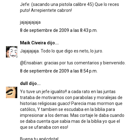
Jefe: (sacando una pistola calibre 45) Que lo reces
puto! Arrepientete cabron!
jajajajajaja
8 de septiembre de 2009 a las 8:43 p.m.
Maik Civeira
dijo...
Jajajajaja. Todo lo que digo es neto, lo juro.
@Ensabian: gracias por tus comentarios y bienvenido.
8 de septiembre de 2009 a las 8:54 p.m.
dull
dijo...
Yo tuve un jefe igualito!! a cada rato en las juntas
trataba de motivarnos con parabolas y moralejas de
historias religiosas guacc! Parecia mas mormon que
católico, Y tambien se escudaba en la biblia para
impresionar a los demas. Mas cortaje le daba cuando
se daba cuenta que sabia mas de la biblia yo que el
que se ufanaba con eso!
Buena tu anécdota!