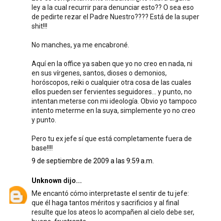
ley a la cual recurrir para denunciar esto?? O sea eso
de pedirte rezar el Padre Nuestro???? Está de la super
shit!!!
No manches, ya me encabroné.
Aquí en la office ya saben que yo no creo en nada, ni
en sus vírgenes, santos, dioses o demonios,
horóscopos, reiki o cualquier otra cosa de las cuales
ellos pueden ser fervientes seguidores... y punto, no
intentan meterse con mi ideología. Obvio yo tampoco
intento meterme en la suya, simplemente yo no creo
y punto.
Pero tu ex jefe sí que está completamente fuera de
base!!!!
9 de septiembre de 2009 a las 9:59 a.m.
Unknown
dijo...
Me encantó cómo interpretaste el sentir de tu jefe:
que él haga tantos méritos y sacrificios y al final
resulte que los ateos lo acompañen al cielo debe ser,