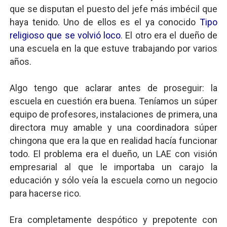
que se disputan el puesto del jefe más imbécil que
Panorama del nuevo fascismo mundial: Verano de 2026
haya tenido. Uno de ellos es el ya conocido
Tipo
religioso que se volvió loco
. El otro era el dueño de
Llévenmelo fuchachos: El adiós a 'THE BOYS'
una escuela en la que estuve trabajando por varios
La falacia etimológica
años.
Mario: La epopeya del fontanero - Parte II
Algo tengo que aclarar antes de proseguir: la
escuela en cuestión era buena. Teníamos un súper
Mario: La epopeya del fontanero - Parte I
equipo de profesores, instalaciones de primera, una
directora muy amable y una coordinadora súper
chingona que era la que en realidad hacía funcionar
todo. El problema era el dueño, un LAE con visión
empresarial al que le importaba un carajo la
educación y sólo veía la escuela como un negocio
para hacerse rico.
Era completamente despótico y prepotente con