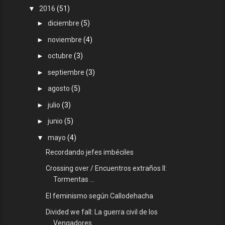
▼
2016
(51)
►
diciembre
(5)
►
noviembre
(4)
►
octubre
(3)
►
septiembre
(3)
►
agosto
(5)
►
julio
(3)
►
junio
(5)
▼
mayo
(4)
Recordando jefes imbéciles
Crossing over / Encuentros extraños II:
Tormentas ...
El feminismo según Callodehacha
Divided we fall: La guerra civil de los
Vengadores