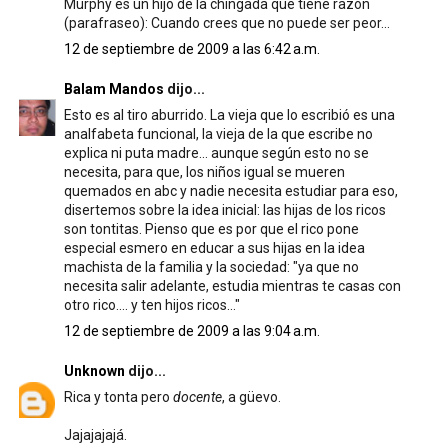
Murphy es un hijo de la chingada que tiene razón
(parafraseo): Cuando crees que no puede ser peor...
12 de septiembre de 2009 a las 6:42 a.m.
Balam Mandos
dijo...
Esto es al tiro aburrido. La vieja que lo escribió es una
analfabeta funcional, la vieja de la que escribe no
explica ni puta madre... aunque según esto no se
necesita, para que, los niños igual se mueren
quemados en abc y nadie necesita estudiar para eso,
disertemos sobre la idea inicial: las hijas de los ricos
son tontitas. Pienso que es por que el rico pone
especial esmero en educar a sus hijas en la idea
machista de la familia y la sociedad: "ya que no
necesita salir adelante, estudia mientras te casas con
otro rico.... y ten hijos ricos..."
12 de septiembre de 2009 a las 9:04 a.m.
Unknown
dijo...
Rica y tonta pero
docente
, a güevo.
Jajajajajá.