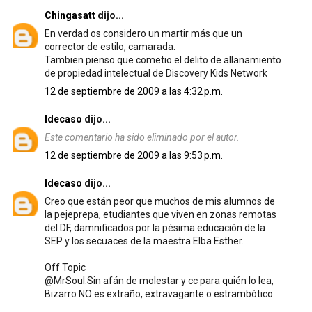
Chingasatt
dijo...
En verdad os considero un martir más que un
corrector de estilo, camarada.
Tambien pienso que cometio el delito de allanamiento
de propiedad intelectual de Discovery Kids Network
12 de septiembre de 2009 a las 4:32 p.m.
ldecaso
dijo...
Este comentario ha sido eliminado por el autor.
12 de septiembre de 2009 a las 9:53 p.m.
ldecaso
dijo...
Creo que están peor que muchos de mis alumnos de
la pejeprepa, etudiantes que viven en zonas remotas
del DF, damnificados por la pésima educación de la
SEP y los secuaces de la maestra Elba Esther.
Off Topic
@MrSoul:Sin afán de molestar y cc para quién lo lea,
Bizarro NO es extraño, extravagante o estrambótico.