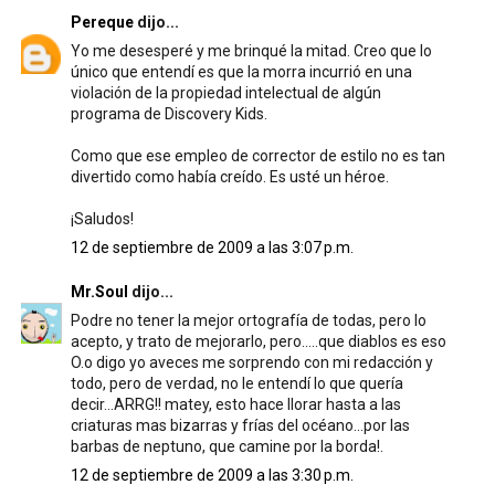
Pereque
dijo...
Yo me desesperé y me brinqué la mitad. Creo que lo
único que entendí es que la morra incurrió en una
violación de la propiedad intelectual de algún
programa de Discovery Kids.
Como que ese empleo de corrector de estilo no es tan
divertido como había creído. Es usté un héroe.
¡Saludos!
12 de septiembre de 2009 a las 3:07 p.m.
Mr.Soul
dijo...
Podre no tener la mejor ortografía de todas, pero lo
acepto, y trato de mejorarlo, pero.....que diablos es eso
O.o digo yo aveces me sorprendo con mi redacción y
todo, pero de verdad, no le entendí lo que quería
decir...ARRG!! matey, esto hace llorar hasta a las
criaturas mas bizarras y frías del océano...por las
barbas de neptuno, que camine por la borda!.
12 de septiembre de 2009 a las 3:30 p.m.