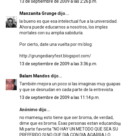
13 de septiembre de 2009 a las 2:26 p.m.
Manzanita Grunge
dijo...
la bueno es que esa intelectual fue a la universidad.
Ahora puede educarnos a nosotros, los imples
mortales con su amplia sabiduría.
Por cierto, date una vuelta por mi blog:
http://grungediaryfest.blogspot.com/
13 de septiembre de 2009 a las 3:36 p.m.
Balam Mandos
dijo...
También mejora un poco si las imaginas muy guapas
y que se desnudan en cada parte de la entrevista.
13 de septiembre de 2009 a las 11:14 p.m.
Anónimo dijo...
no mames¡¡¡ esto tiene que ser broma, de verdad,
dime que es broma. Esas personas estan educando¡¡¡
Mi parte favorita "NO HAY UN METODO QUE SEA SU
PREFERIDO SI NO QUE DIA CON DIA AGARRA LO