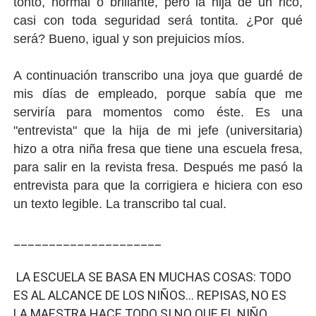
tonto, normal o brillante, pero la hija de un rico,
Mario: La epopeya del fontanero - Parte II
casi con toda seguridad será tontita. ¿Por qué
será? Bueno, igual y son prejuicios míos.
Mario: La epopeya del fontanero - Parte I
A continuación transcribo una joya que guardé de
Pequeña Filmoteca Antifascista
mis días de empleado, porque sabía que me
serviría para momentos como éste. Es una
Que no nos aplaste el Talón de Hierro
"entrevista" que la hija de mi jefe (universitaria)
Pokémon: La película existencialista
hizo a otra niña fresa que tiene una escuela fresa,
para salir en la revista fresa. Después me pasó la
entrevista para que la corrigiera e hiciera con eso
un texto legible. La transcribo tal cual.
_____________________
LA ESCUELA SE BASA EN MUCHAS COSAS: TODO
ES AL ALCANCE DE LOS NIÑOS… REPISAS, NO ES
LA MAESTRA HACE TODO SI NO QUE EL NIÑO