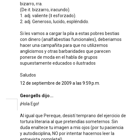
bizarro, rra.
(De it. bizzarro, iracundo).
1. adj. valiente (‖ esforzado).
2. adj. Generoso, lucido, espléndido.
Si les vamos a cargar la pila a estas pobres bestias
con dinero (analfabestias funcionales), deberiamos
hacer una campañita para que no utilizemos
anglicismos y otras barbaridades que parecen
ponerse de moda en el habla de grupos
supuestamente educados o ilustrados
Saludos
12 de septiembre de 2009 a las 9:59 p.m.
Georgells
dijo...
¡Hola Ego!
Al igual que Pereque, desistí temprano del ejercicio de
tortura literaria al que pretendías someternos. Sin
duda enaltece tu imagen a mis ojos (por tu paciencia
y autodisciplina, NO por intentar hacernos leer la
entrevista completa!)