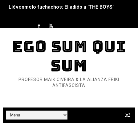
Llévenmelo fuchachos: El adiós a 'THE BOYS'
La falacia etimológica
Mario: La epopeya del fontanero - Parte II
EGO SUM QUI
Mario: La epopeya del fontanero - Parte I
SUM
Pequeña Filmoteca Antifascista
Que no nos aplaste el Talón de Hierro
PROFESOR MAIK CIVEIRA & LA ALIANZA FRIKI
ANTIFASCISTA
Pokémon: La película existencialista
Así se ve el fascismo en 2026... Y así se ve la Resistenc
Un año para sobrevivir al mundo: Dos mil tíjiri cinco
¿Estamos soñando con ovejas eléctricas?