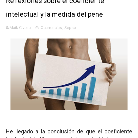
Reflexiones sobre el coeficiente
Mis historias favoritas de Superman
intelectual y la medida del pene
Transformers: ¿Una película marxista?
Maik Civeira
Ocurrencias
,
Sepso
Gentile: Lo que debes entender sobre el fascismo
Definiendo: ¿Qué es el fascismo?
Panorama del nuevo fascismo mundial: Verano de 2026
Llévenmelo fuchachos: El adiós a 'THE BOYS'
He llegado a la conclusión de que el coeficiente