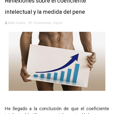
Reflexiones sobre el coeficiente
Mis historias favoritas de Superman
intelectual y la medida del pene
Transformers: ¿Una película marxista?
Maik Civeira
Ocurrencias
,
Sepso
Gentile: Lo que debes entender sobre el fascismo
Definiendo: ¿Qué es el fascismo?
Panorama del nuevo fascismo mundial: Verano de 2026
He llegado a la conclusión de que el coeficiente