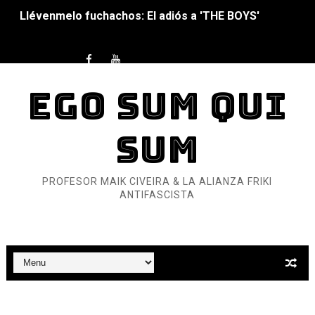
Llévenmelo fuchachos: El adiós a 'THE BOYS'
La falacia etimológica
Mario: La epopeya del fontanero - Parte II
EGO SUM QUI
Mario: La epopeya del fontanero - Parte I
SUM
Pequeña Filmoteca Antifascista
Que no nos aplaste el Talón de Hierro
PROFESOR MAIK CIVEIRA & LA ALIANZA FRIKI
ANTIFASCISTA
Pokémon: La película existencialista
Así se ve el fascismo en 2026... Y así se ve la Resistenc
Un año para sobrevivir al mundo: Dos mil tíjiri cinco
¿Estamos soñando con ovejas eléctricas?