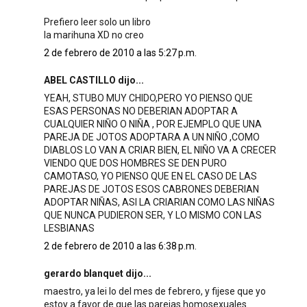
Prefiero leer solo un libro
la marihuna XD no creo
2 de febrero de 2010 a las 5:27 p.m.
ABEL CASTILLO dijo...
YEAH, STUBO MUY CHIDO,PERO YO PIENSO QUE
ESAS PERSONAS NO DEBERIAN ADOPTAR A
CUALQUIER NIÑO O NIÑA , POR EJEMPLO QUE UNA
PAREJA DE JOTOS ADOPTARA A UN NIÑO ,COMO
DIABLOS LO VAN A CRIAR BIEN, EL NIÑO VA A CRECER
VIENDO QUE DOS HOMBRES SE DEN PURO
CAMOTASO, YO PIENSO QUE EN EL CASO DE LAS
PAREJAS DE JOTOS ESOS CABRONES DEBERIAN
ADOPTAR NIÑAS, ASI LA CRIARIAN COMO LAS NIÑAS
QUE NUNCA PUDIERON SER, Y LO MISMO CON LAS
LESBIANAS
2 de febrero de 2010 a las 6:38 p.m.
gerardo blanquet dijo...
maestro, ya lei lo del mes de febrero, y fijese que yo
estoy a favor de que las parejas homosexuales