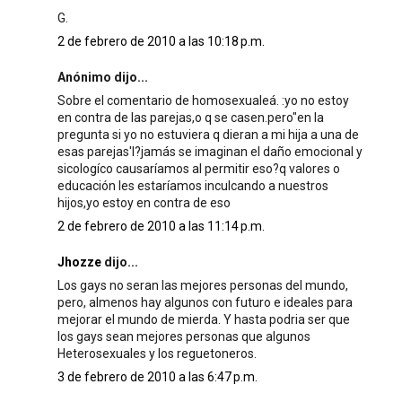
G.
2 de febrero de 2010 a las 10:18 p.m.
Anónimo dijo...
Sobre el comentario de homosexualeá. :yo no estoy
en contra de las parejas,o q se casen.pero"en la
pregunta si yo no estuviera q dieran a mi hija a una de
esas parejas'l?jamás se imaginan el daño emocional y
sicologíco causaríamos al permitir eso?q valores o
educación les estaríamos inculcando a nuestros
hijos,yo estoy en contra de eso
2 de febrero de 2010 a las 11:14 p.m.
Jhozze
dijo...
Los gays no seran las mejores personas del mundo,
pero, almenos hay algunos con futuro e ideales para
mejorar el mundo de mierda. Y hasta podria ser que
los gays sean mejores personas que algunos
Heterosexuales y los reguetoneros.
3 de febrero de 2010 a las 6:47 p.m.