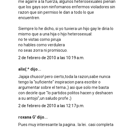
me agarre a la fuerza, algunos heterosexuales pienan
que los gays son ninfomanos enfermos violadores sin
razon que sin permiso le dan a todo lo que
encuentren.
Siempre lo he dicho, si yo tuviera un hijo gay le diria lo
mismo que a una hija o hijo heterosexual:
no te vistas como piruja
no hables como verdulera
no seas zorra ni promiscuo.
2 de febrero de 2010 a las 10:19 a.m.
alix(:* dijo...
Jajaja chusco! pero cierto,toda la razon,sabe nunca
tengo la "suficiente" inspiracion para escribir o
argumentar sobre el tema ;) asi que solo me basta
con decirle que "lo partidos politos hacen y deshacen
a su antojo",un saludo profe ;)
2 de febrero de 2010 a las 12:17 p.m.
roxana G' dijo...
Pues muy interesante la pagina.. la lei.. casi completa