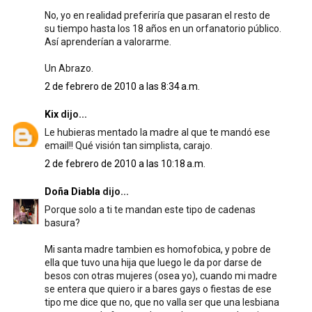
No, yo en realidad preferiría que pasaran el resto de
su tiempo hasta los 18 años en un orfanatorio público.
Así aprenderían a valorarme.
Un Abrazo.
2 de febrero de 2010 a las 8:34 a.m.
Kix
dijo...
Le hubieras mentado la madre al que te mandó ese
email!! Qué visión tan simplista, carajo.
2 de febrero de 2010 a las 10:18 a.m.
Doña Diabla
dijo...
Porque solo a ti te mandan este tipo de cadenas
basura?
Mi santa madre tambien es homofobica, y pobre de
ella que tuvo una hija que luego le da por darse de
besos con otras mujeres (osea yo), cuando mi madre
se entera que quiero ir a bares gays o fiestas de ese
tipo me dice que no, que no valla ser que una lesbiana