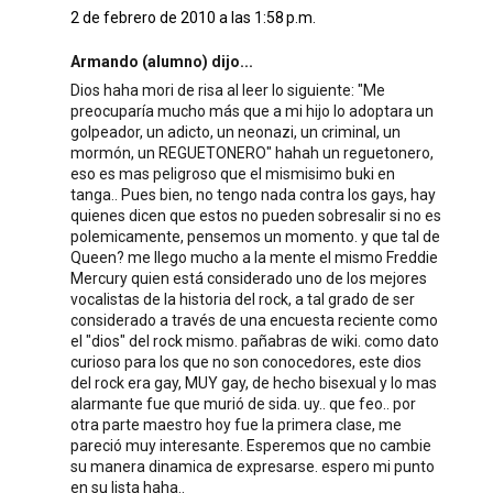
2 de febrero de 2010 a las 1:58 p.m.
Armando (alumno) dijo...
Dios haha mori de risa al leer lo siguiente: "Me
preocuparía mucho más que a mi hijo lo adoptara un
golpeador, un adicto, un neonazi, un criminal, un
mormón, un REGUETONERO" hahah un reguetonero,
eso es mas peligroso que el mismisimo buki en
tanga.. Pues bien, no tengo nada contra los gays, hay
quienes dicen que estos no pueden sobresalir si no es
polemicamente, pensemos un momento. y que tal de
Queen? me llego mucho a la mente el mismo Freddie
Mercury quien está considerado uno de los mejores
vocalistas de la historia del rock, a tal grado de ser
considerado a través de una encuesta reciente como
el "dios" del rock mismo. pañabras de wiki. como dato
curioso para los que no son conocedores, este dios
del rock era gay, MUY gay, de hecho bisexual y lo mas
alarmante fue que murió de sida. uy.. que feo.. por
otra parte maestro hoy fue la primera clase, me
pareció muy interesante. Esperemos que no cambie
su manera dinamica de expresarse. espero mi punto
en su lista haha..