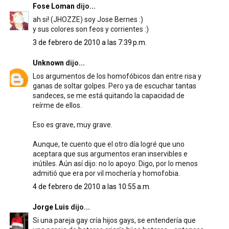
Fose Loman
dijo...
ah si! (JHOZZE) soy Jose Bernes :)
y sus colores son feos y corrientes :)
3 de febrero de 2010 a las 7:39 p.m.
Unknown
dijo...
Los argumentos de los homofóbicos dan entre risa y
ganas de soltar golpes. Pero ya de escuchar tantas
sandeces, se me está quitando la capacidad de
reírme de ellos.
Eso es grave, muy grave.
Aunque, te cuento que el otro día logré que uno
aceptara que sus argumentos eran inservibles e
inútiles. Aún así dijo: no lo apoyo. Digo, por lo menos
admitió que era por vil mochería y homofobia.
4 de febrero de 2010 a las 10:55 a.m.
Jorge Luis
dijo...
Si una pareja gay cría hijos gays, se entendería que