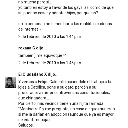
no mucho pero si..
yo tanbien estoy a favor de los gays, asi como de que
se puedan casar y adoptar hijos; por que no?
en lo personal me tienen harta las malditas cadenas
de internet ¬¬
2 de febrero de 2010 a las 1:44 p.m.
roxana G dijo...
tambien(: me equivoque ^^
2 de febrero de 2010 a las 1:45 p.m.
El Ciudadano X
dijo...
Y vemos a Felipe Calderón haciendole el trabajo a la
Iglesia Católica, pone a su gato, perdón a su
procurador a meter controversias constitucionales,
que chingadera.....
Por cierto, mis vecinos tienen una hijita llamada
"Montserrat" y me pregunto, en caso de que murieran
si me la darían en adopción (aunque que ya es mayor
de edad, muaaja)
Saludos...