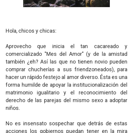
Mario: La epopeya del fontanero - Parte II
Mario: La epopeya del fontanero - Parte I
Hola, chicos y chicas:
Pequeña Filmoteca Antifascista
Aprovecho que inicia el tan cacareado y
Que no nos aplaste el Talón de Hierro
comercializado "Mes del Amor" (y de la amistad
también ¿eh? Así las que no tienen novio pueden
Pokémon: La película existencialista
comprar chucherías a sus friendzoneados), para
hacer un rápido festejo al amor diverso. Ésta es una
forma humilde de apoyar la institucionalización del
matrimonio igualitario y el reconocimiento del
derecho de las parejas del mismo sexo a adoptar
niños.
No es insensato sospechar que detrás de estas
acciones los gobiernos puedan tener en la mira