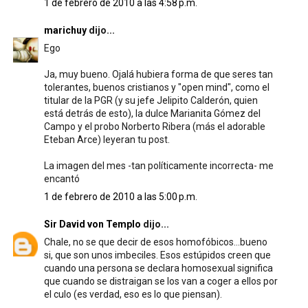
1 de febrero de 2010 a las 4:58 p.m.
marichuy
dijo...
Ego
Ja, muy bueno. Ojalá hubiera forma de que seres tan
tolerantes, buenos cristianos y "open mind", como el
titular de la PGR (y su jefe Jelipito Calderón, quien
está detrás de esto), la dulce Marianita Gómez del
Campo y el probo Norberto Ribera (más el adorable
Eteban Arce) leyeran tu post.
La imagen del mes -tan políticamente incorrecta- me
encantó
1 de febrero de 2010 a las 5:00 p.m.
Sir David von Templo
dijo...
Chale, no se que decir de esos homofóbicos...bueno
si, que son unos imbeciles. Esos estúpidos creen que
cuando una persona se declara homosexual significa
que cuando se distraigan se los van a coger a ellos por
el culo (es verdad, eso es lo que piensan).