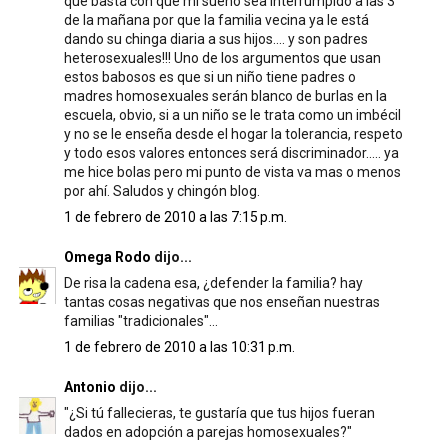
que basta con que mi sueño sea interrumpido a las 3
de la mañana por que la familia vecina ya le está
dando su chinga diaria a sus hijos.... y son padres
heterosexuales!!! Uno de los argumentos que usan
estos babosos es que si un niño tiene padres o
madres homosexuales serán blanco de burlas en la
escuela, obvio, si a un niño se le trata como un imbécil
y no se le enseña desde el hogar la tolerancia, respeto
y todo esos valores entonces será discriminador..... ya
me hice bolas pero mi punto de vista va mas o menos
por ahí. Saludos y chingón blog.
1 de febrero de 2010 a las 7:15 p.m.
Omega Rodo
dijo...
De risa la cadena esa, ¿defender la familia? hay
tantas cosas negativas que nos enseñan nuestras
familias "tradicionales"...
1 de febrero de 2010 a las 10:31 p.m.
Antonio
dijo...
"¿Si tú fallecieras, te gustaría que tus hijos fueran
dados en adopción a parejas homosexuales?"