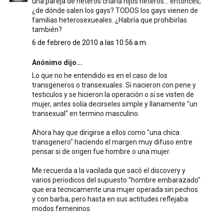
una pareja de heteros criaría hijos heteros... entonces,
¿de dónde salen los gays? TODOS los gays vienen de
familias heterosexueales. ¿Habría que prohibirlas
también?
6 de febrero de 2010 a las 10:56 a.m.
Anónimo dijo...
Lo que no he entendido es en el caso de los
transgeneros o transexuales. Si nacieron con pene y
testiculos y se hicieron la operación o si se visten de
mujer, antes solia decirseles simple y llanamente "un
transexual" en termino masculino.
Ahora hay que dirigirse a ellos como "una chica
transgenero" haciendo el margen muy difuso entre
pensar si de origen fue hombre o una mujer.
Me recuerda a la vacilada que sacó el discovery y
varios periodicos del supuesto "hombre embarazado"
que era tecnicamente una mujer operada sin pechos
y con barba, pero hasta en sus actitudes reflejaba
modos femeninos.