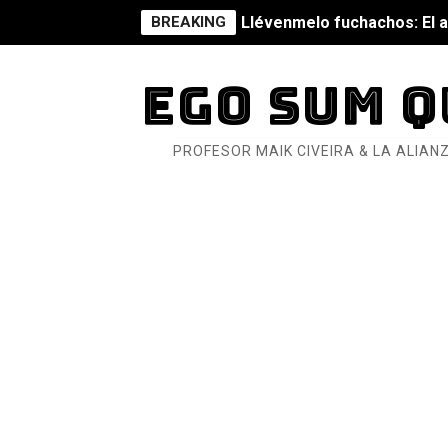
BREAKING
Llévenmelo fuchachos: El a
La falacia etimológica
EGO SUM Q
Mario: La epopeya del fonta
PROFESOR MAIK CIVEIRA & LA ALIANZ
Mario: La epopeya del fonta
Pequeña Filmoteca Antifas
Que no nos aplaste el Taló
Pokémon: La película existe
Así se ve el fascismo en 202
Un año para sobrevivir al mu
¿Estamos soñando con ovej