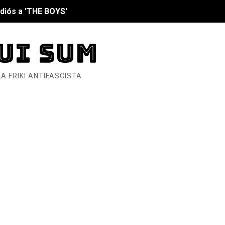
diós a 'THE BOYS'
UI SUM
nero - Parte II
A FRIKI ANTIFASCISTA
nero - Parte I
cista
n de Hierro
ncialista
6... Y así se ve la Resistencia
ndo: Dos mil tíjiri cinco
as eléctricas?