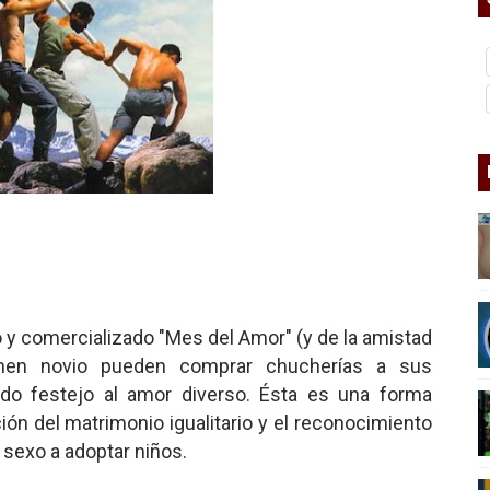
 Superman
a marxista?
nder sobre el fascismo
cismo?
mo mundial: Verano de 2026
o y comercializado "Mes del Amor" (y de la amistad
enen novio pueden comprar chucherías a sus
ido festejo al amor diverso. Ésta es una forma
ción del matrimonio igualitario y el reconocimiento
 sexo a adoptar niños.