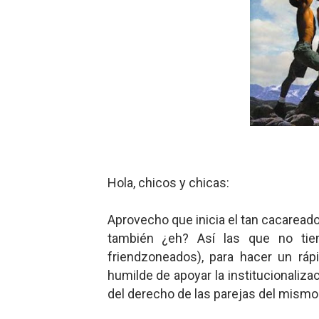
Mis historias favoritas de
Transformers: ¿Una películ
Gentile: Lo que debes ente
Definiendo: ¿Qué es el fas
Panorama del nuevo fascis
Hola, chicos y chicas:
Aprovecho que inicia el tan cacaread
también ¿eh? Así las que no ti
friendzoneados), para hacer un ráp
humilde de apoyar la institucionaliza
del derecho de las parejas del mismo