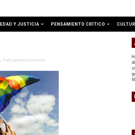
ermo (DOS)
ermo (UNO)
EDAD Y JUSTICIA
PENSAMIENTO CRÍTICO
CULTUR
bierno asesino
O REAL
H
s
,
Políticamente Incorrecto
d
c
g
or del siglo XXI
f
ros
asesina
arthseed para el fin del mundo