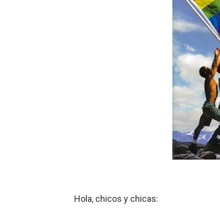
Dioses y Monstruos: Guill
Dioses y Monstruos: Guill
Carlos Manzo y el narcogo
Gótico Mexicano
El mito de Frankenstein
25 grandes películas de terr
Devoraos los unos a los ot
Charlie Kirk y la izquierda 
Dios es Cambio: Filosofía E
Hola, chicos y chicas:
Nuestra era de genocidios