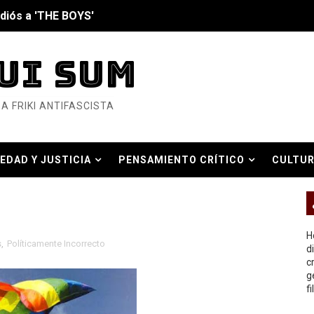
diós a 'THE BOYS'
UI SUM
nero - Parte II
A FRIKI ANTIFASCISTA
nero - Parte I
cista
EDAD Y JUSTICIA
PENSAMIENTO CRÍTICO
CULTUR
n de Hierro
O REAL
ncialista
6... Y así se ve la Resistencia
H
s
,
Políticamente Incorrecto
d
c
ndo: Dos mil tíjiri cinco
g
f
as eléctricas?