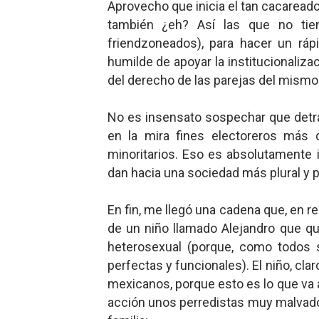
Aprovecho que inicia el tan cacaread
Mis historias favoritas de
también ¿eh? Así las que no ti
friendzoneados), para hacer un ráp
Transformers: ¿Una películ
humilde de apoyar la institucionaliza
del derecho de las parejas del mismo
Gentile: Lo que debes ente
Definiendo: ¿Qué es el fas
No es insensato sospechar que detr
en la mira fines electoreros más 
Panorama del nuevo fascis
minoritarios. Eso es absolutamente 
dan hacia una sociedad más plural y 
En fin, me llegó una cadena que, en 
de un niño llamado Alejandro que qu
heterosexual (porque, como todos 
perfectas y funcionales). El niño, cla
mexicanos, porque esto es lo que va 
acción unos perredistas muy malvado