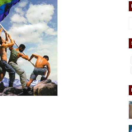
ermo (DOS)
ermo (UNO)
bierno asesino
or del siglo XXI
ros
asesina
arthseed para el fin del mundo