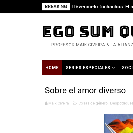
BREAKING
Llévenmelo fuchachos: El a
La falacia etimológica
EGO SUM Q
Mario: La epopeya del fonta
PROFESOR MAIK CIVEIRA & LA ALIANZ
Mario: La epopeya del fonta
Pequeña Filmoteca Antifas
HOME
SERIES ESPECIALES
SOCI
Que no nos aplaste el Taló
HISTORIA CONTEMPORÁNEA EN TIEMP
Pokémon: La película existe
Sobre el amor diverso
Así se ve el fascismo en 202
Maik Civeira
Cosas de género
,
Despotrique
Un año para sobrevivir al mu
¿Estamos soñando con ovej