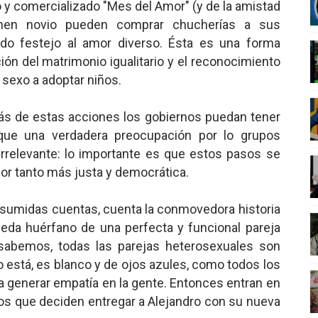
o y comercializado "Mes del Amor" (y de la amistad
 Superman
enen novio pueden comprar chucherías a sus
ido festejo al amor diverso. Ésta es una forma
a marxista?
ción del matrimonio igualitario y el reconocimiento
 sexo a adoptar niños.
nder sobre el fascismo
cismo?
ás de estas acciones los gobiernos puedan tener
que una verdadera preocupación por lo grupos
mo mundial: Verano de 2026
irrelevante: lo importante es que estos pasos se
por tanto más justa y democrática.
resumidas cuentas, cuenta
la conmovedora historia
eda huérfano de una perfecta y funcional pareja
sabemos, todas las parejas heterosexuales son
ro está, es blanco y de ojos azules, como todos los
a generar empatía en la gente. Entonces entran en
s que deciden entregar a Alejandro con su nueva