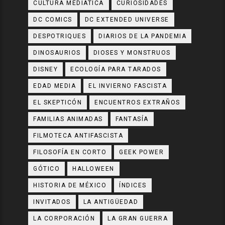
CULTURA MEDIÁTICA
CURIOSIDADES
DC COMICS
DC EXTENDED UNIVERSE
DESPOTRIQUES
DIARIOS DE LA PANDEMIA
DINOSAURIOS
DIOSES Y MONSTRUOS
DISNEY
ECOLOGÍA PARA TARADOS
EDAD MEDIA
EL INVIERNO FASCISTA
EL SKEPTICÓN
ENCUENTROS EXTRAÑOS
FAMILIAS ANIMADAS
FANTASÍA
FILMOTECA ANTIFASCISTA
FILOSOFÍA EN CORTO
GEEK POWER
GÓTICO
HALLOWEEN
HISTORIA DE MÉXICO
ÍNDICES
INVITADOS
LA ANTIGÜEDAD
LA CORPORACIÓN
LA GRAN GUERRA