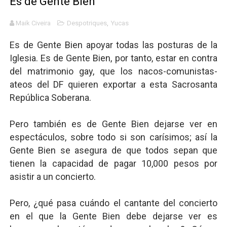
Es de Gente Bien
Definiendo: ¿Qué es el fascismo?
Maik Civeira
Despotriques
,
Yucas
Panorama del nuevo fascismo mundial: Verano de 2026
Es de Gente Bien apoyar todas las posturas de la
Iglesia. Es de Gente Bien, por tanto, estar en contra
Llévenmelo fuchachos: El adiós a 'THE BOYS'
del matrimonio gay, que los nacos-comunistas-
La falacia etimológica
ateos del DF quieren exportar a esta Sacrosanta
República Soberana.
Mario: La epopeya del fontanero - Parte II
Pero también es de Gente Bien dejarse ver en
espectáculos, sobre todo si son carísimos; así la
Gente Bien se asegura de que todos sepan que
tienen la capacidad de pagar 10,000 pesos por
asistir a un concierto.
Pero, ¿qué pasa cuándo el cantante del concierto
en el que la Gente Bien debe dejarse ver es