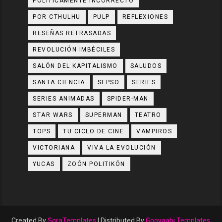
POLÍTICAMENTE INCORRECTO
POR CTHULHU
PULP
REFLEXIONES
RESEÑAS RETRASADAS
REVOLUCIÓN IMBÉCILES
SALÓN DEL KAPITALISMO
SALUDOS
SANTA CIENCIA
SEPSO
SERIES
SERIES ANIMADAS
SPIDER-MAN
STAR WARS
SUPERMAN
TEATRO
TOPS
TU CICLO DE CINE
VAMPIROS
VICTORIANA
VIVA LA EVOLUCIÓN
YUCAS
ZOÓN POLITIKÓN
Created By
SoraTemplates
| Distributed By
Gooyaabi Templates