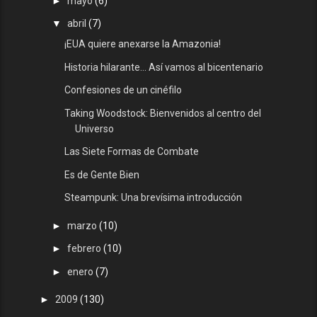
►
mayo
(6)
▼
abril
(7)
¡EUA quiere anexarse la Amazonia!
Historia hilarante... Así vamos al bicentenario
Confesiones de un cinéfilo
Taking Woodstock: Bienvenidos al centro del
Universo
Las Siete Formas de Combate
Es de Gente Bien
Steampunk: Una brevísima introducción
►
marzo
(10)
►
febrero
(10)
►
enero
(7)
►
2009
(130)