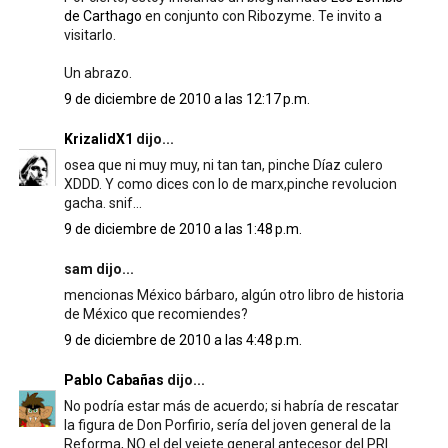
de Carthago
en conjunto con Ribozyme. Te invito a
visitarlo.
Un abrazo.
9 de diciembre de 2010 a las 12:17 p.m.
KrizalidX1
dijo...
osea que ni muy muy, ni tan tan, pinche Díaz culero
XDDD. Y como dices con lo de marx,pinche revolucion
gacha. snif...
9 de diciembre de 2010 a las 1:48 p.m.
sam dijo...
mencionas México bárbaro, algún otro libro de historia
de México que recomiendes?
9 de diciembre de 2010 a las 4:48 p.m.
Pablo Cabañas
dijo...
No podría estar más de acuerdo; si habría de rescatar
la figura de Don Porfirio, sería del joven general de la
Reforma, NO el del vejete general antecesor del PRI.