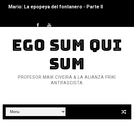
Mario: La epopeya del fontanero - Parte I
Pequeña Filmoteca Antifascista
Que no nos aplaste el Talón de Hierro
EGO SUM QUI
Pokémon: La película existencialista
SUM
Así se ve el fascismo en 2026... Y así se ve la Resistenc
Un año para sobrevivir al mundo: Dos mil tíjiri cinco
PROFESOR MAIK CIVEIRA & LA ALIANZA FRIKI
ANTIFASCISTA
¿Estamos soñando con ovejas eléctricas?
Dioses y Monstruos: Guillermo (DOS)
Dioses y Monstruos: Guillermo (UNO)
Carlos Manzo y el narcogobierno asesino