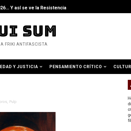
6... Y así se ve la Resistencia
ndo: Dos mil tíjiri cinco
UI SUM
as eléctricas?
A FRIKI ANTIFASCISTA
ermo (DOS)
ermo (UNO)
EDAD Y JUSTICIA
PENSAMIENTO CRÍTICO
CULTUR
bierno asesino
O REAL
H
bros
,
Pulp
d
c
or del siglo XXI
g
f
ros