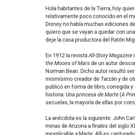
Hola habit
antes de la Tierra, hoy quier
Mario: La epopeya del fonta
relativamente poco conocido en el mu
Mario: La epopeya del fonta
Disney no había muchas ediciones de 
quiero que se vayan a quedar con una
Pequeña Filmoteca Antifas
deje la casa productora del Ratón Migu
Que no nos aplaste el Taló
En 1912 la r
evista
All-Story Magazine
i
Pokémon: La película existe
the Moons of Mars
de un autor desco
Norman Bean. Dicho autor resultó ser
mismísimo creador de Tarzán y de o
publicó en forma de libro, corregida y 
historia:
Una princesa de Marte
(
A Pri
secuelas, la mayoría de ellas por com
La anécdota e
s la siguiente: John Ca
minas de Arizona a finales del siglo 
inexplicable a Marte. Allí es captura