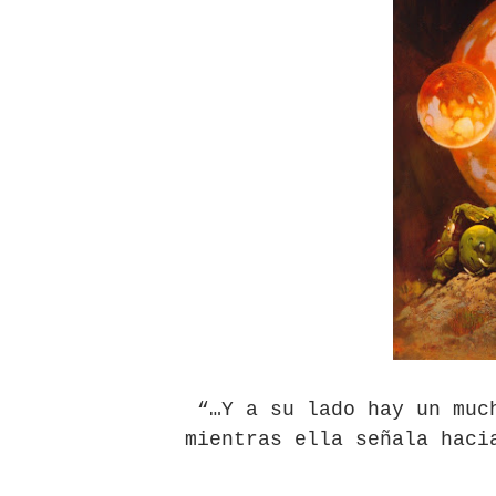
Charlie Kirk y la izquierda 
Dios es Cambio: Filosofía E
Nuestra era de genocidios
Mis historias favoritas de
Transformers: ¿Una películ
Gentile: Lo que debes ente
Definiendo: ¿Qué es el fas
Panorama del nuevo fascis
“…Y a su lado hay un muc
Llévenmelo fuchachos: El a
mientras ella señala haci
La falacia etimológica