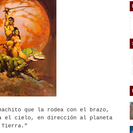
asesina
arthseed para el fin del mundo
 Superman
a marxista?
nder sobre el fascismo
cismo?
mo mundial: Verano de 2026
hachito que la rodea con el brazo,
diós a 'THE BOYS'
a el cielo, en dirección al planeta
Tierra.”