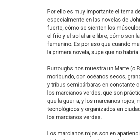
Por ello es
muy importante el tema de l
especialmente en las novelas de John
fuerte, cómo se sienten los músculos
el frío y el sol al aire libre, cómo so
femenino. Es por eso que cuando me e
la primera novela, supe que no habría
Burrough
s nos muestra un Marte (o B
moribundo, con océanos secos, grand
y tribus semibárbaras en constante co
los marcianos verdes, que son prác
que la guerra, y los marcianos rojos, 
tecnológicos y organizados en ciudad
los marcianos verdes.
L
os marcian
os rojos son en aparienci