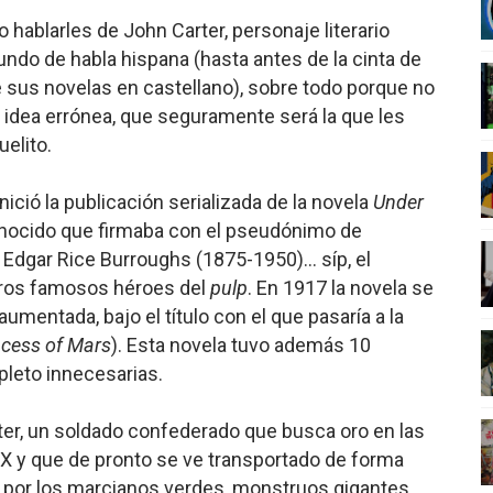
o hablarles de John Carter, personaje literario
nero - Parte II
ndo de habla hispana (hasta antes de la cinta de
nero - Parte I
sus novelas en castellano), sobre todo porque no
 idea errónea, que seguramente será la que les
cista
elito.
n de Hierro
nició la publicación serializada de la novela
Under
ncialista
nocido que firmaba con el pseudónimo de
 Edgar Rice Burroughs (1875-1950)… síp, el
tros famosos héroes del
pulp
. En 1917 la novela se
aumentada, bajo el título con el que pasaría a la
ncess of Mars
). Esta novela tuvo además 10
pleto innecesarias.
rter, un soldado confederado que busca oro en las
XIX y que de pronto se ve transportado de forma
do por los marcianos verdes, monstruos gigantes