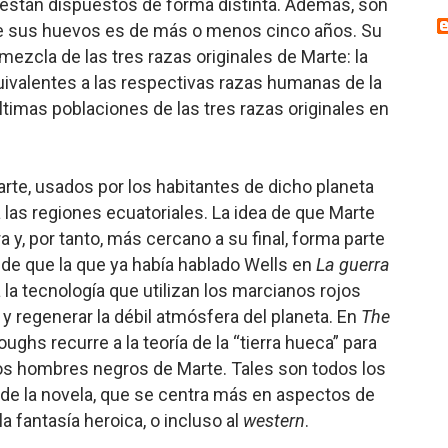
s están dispuestos de forma distinta. Además, son
 de sus huevos es de más o menos cinco años. Su
 mezcla de las tres razas originales de Marte: la
equivalentes a las respectivas razas humanas de la
últimas poblaciones de las tres razas originales en
rte, usados por los habitantes de dicho planeta
 las regiones ecuatoriales. La idea de que Marte
 y, por tanto, más cercano a su final, forma parte
a de que la que ya había hablado Wells en
La guerra
la tecnología que utilizan los marcianos rojos
 y regenerar la débil atmósfera del planeta. En
The
oughs recurre a la teoría de la “tierra hueca” para
los hombres negros de Marte. Tales son todos los
s de la novela, que se centra más en aspectos de
a fantasía heroica, o incluso al
western
.