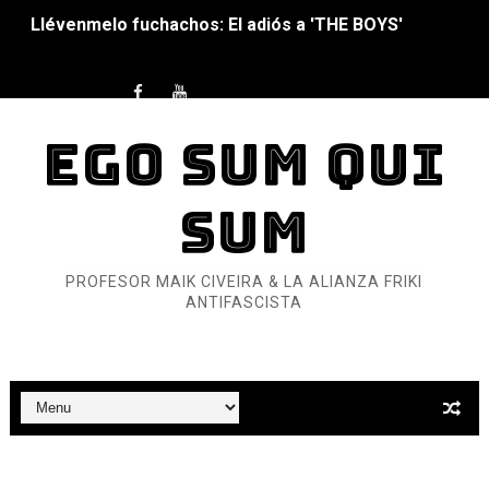
Llévenmelo fuchachos: El adiós a 'THE BOYS'
La falacia etimológica
Mario: La epopeya del fontanero - Parte II
EGO SUM QUI
Mario: La epopeya del fontanero - Parte I
SUM
Pequeña Filmoteca Antifascista
Que no nos aplaste el Talón de Hierro
PROFESOR MAIK CIVEIRA & LA ALIANZA FRIKI
ANTIFASCISTA
Pokémon: La película existencialista
Así se ve el fascismo en 2026... Y así se ve la Resistenc
Un año para sobrevivir al mundo: Dos mil tíjiri cinco
¿Estamos soñando con ovejas eléctricas?