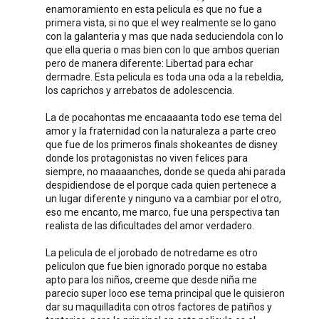
enamoramiento en esta pelicula es que no fue a
primera vista, si no que el wey realmente se lo gano
con la galanteria y mas que nada seduciendola con lo
que ella queria o mas bien con lo que ambos querian
pero de manera diferente: Libertad para echar
dermadre. Esta pelicula es toda una oda a la rebeldia,
los caprichos y arrebatos de adolescencia.
La de pocahontas me encaaaanta todo ese tema del
amor y la fraternidad con la naturaleza a parte creo
que fue de los primeros finals shokeantes de disney
donde los protagonistas no viven felices para
siempre, no maaaanches, donde se queda ahi parada
despidiendose de el porque cada quien pertenece a
un lugar diferente y ninguno va a cambiar por el otro,
eso me encanto, me marco, fue una perspectiva tan
realista de las dificultades del amor verdadero.
La pelicula de el jorobado de notredame es otro
peliculon que fue bien ignorado porque no estaba
apto para los niños, creeme que desde niña me
parecio super loco ese tema principal que le quisieron
dar su maquilladita con otros factores de patiños y