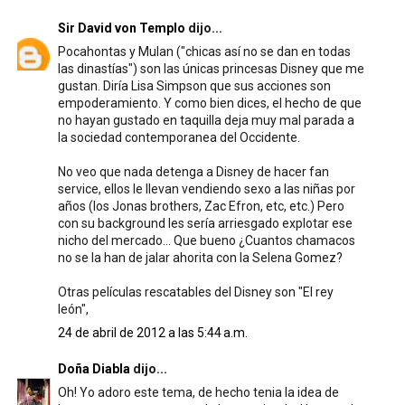
Sir David von Templo
dijo...
Pocahontas y Mulan ("chicas así no se dan en todas
las dinastías") son las únicas princesas Disney que me
gustan. Diría Lisa Simpson que sus acciones son
empoderamiento. Y como bien dices, el hecho de que
no hayan gustado en taquilla deja muy mal parada a
la sociedad contemporanea del Occidente.
No veo que nada detenga a Disney de hacer fan
service, ellos le llevan vendiendo sexo a las niñas por
años (los Jonas brothers, Zac Efron, etc, etc.) Pero
con su background les sería arriesgado explotar ese
nicho del mercado... Que bueno ¿Cuantos chamacos
no se la han de jalar ahorita con la Selena Gomez?
Otras películas rescatables del Disney son "El rey
león",
24 de abril de 2012 a las 5:44 a.m.
Doña Diabla
dijo...
Oh! Yo adoro este tema, de hecho tenia la idea de