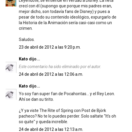
Leyéndote, se entiende en verdad a Disney. La neta
crecí con él (supongo que porque mis padres eran,
mejor dicho, son todavía fans de Disney) y pues a
pesar de todo su contenido ideológico, expurgarlo de
la Historia de la Animación sería casi-casi como un
crimen.
Saludos.
23 de abril de 2012 a las 9:20 p.m.
Kato
dijo...
Este comentario ha sido eliminado por el autor.
24 de abril de 2012 a las 12:06 a.m.
Kato
dijo...
Yo soy fan super fan de Pocahontas... y el Rey Leon.
Ahí se dan su tirito.
¿Y ya viste The Rite of Spring con Post de Björk
pacheco? No te lo puedes perder. Solo saltate "It's oh
so quite" y queda increíble.
24 de abril de 2012 a las 12:13 a.m.