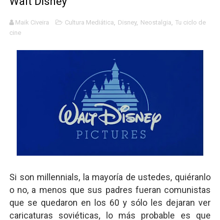
Walt Disney
Panorama del nuevo fascismo mundial: Verano de 2026
Maik Civeira
Cultura Mediática
,
Disney
,
Neostalgia
,
Tu ciclo de
cine
Llévenmelo fuchachos: El adiós a 'THE BOYS'
La falacia etimológica
Mario: La epopeya del fontanero - Parte II
Mario: La epopeya del fontanero - Parte I
Si son millennials, la mayoría de ustedes, quiéranlo
o no, a menos que sus padres fueran comunistas
que se quedaron en los 60 y sólo les dejaran ver
caricaturas soviéticas, lo más probable es que