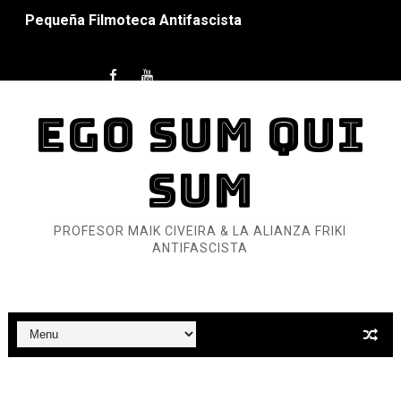
Pequeña Filmoteca Antifascista
Que no nos aplaste el Talón de Hierro
Pokémon: La película existencialista
EGO SUM QUI
Así se ve el fascismo en 2026... Y así se ve la Resistenc
SUM
Un año para sobrevivir al mundo: Dos mil tíjiri cinco
¿Estamos soñando con ovejas eléctricas?
PROFESOR MAIK CIVEIRA & LA ALIANZA FRIKI
ANTIFASCISTA
Dioses y Monstruos: Guillermo (DOS)
Dioses y Monstruos: Guillermo (UNO)
Carlos Manzo y el narcogobierno asesino
Gótico Mexicano