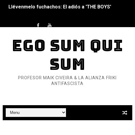
Llévenmelo fuchachos: El adiós a 'THE BOYS'
La falacia etimológica
Mario: La epopeya del fontanero - Parte II
EGO SUM QUI
Mario: La epopeya del fontanero - Parte I
SUM
Pequeña Filmoteca Antifascista
Que no nos aplaste el Talón de Hierro
PROFESOR MAIK CIVEIRA & LA ALIANZA FRIKI
ANTIFASCISTA
Pokémon: La película existencialista
Así se ve el fascismo en 2026... Y así se ve la Resistenc
Un año para sobrevivir al mundo: Dos mil tíjiri cinco
¿Estamos soñando con ovejas eléctricas?