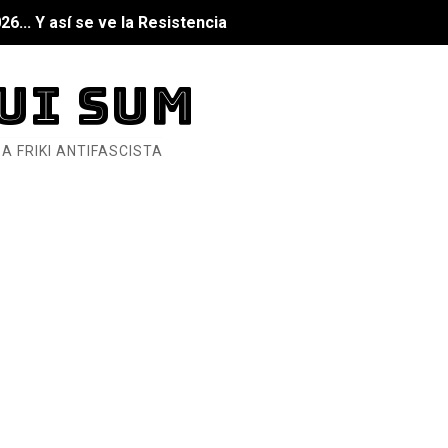
6... Y así se ve la Resistencia
ndo: Dos mil tíjiri cinco
UI SUM
as eléctricas?
A FRIKI ANTIFASCISTA
ermo (DOS)
ermo (UNO)
bierno asesino
or del siglo XXI
ros