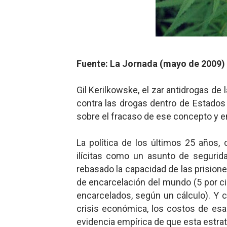
Mario: La epopeya del fonta
Mario: La epopeya del fonta
Pequeña Filmoteca Antifas
Fuente: La Jornada (mayo de 2009)
Que no nos aplaste el Taló
Gil Kerilkowske, el zar antidrogas de
contra las drogas dentro de Estados 
Pokémon: La película existe
sobre el fracaso de ese concepto y en
La política de los últimos 25 años,
ilícitas como un asunto de segurida
rebasado la capacidad de las prision
de encarcelación del mundo (5 por ci
encarcelados, según un cálculo). Y
crisis económica, los costos de esa
evidencia empírica de que esta estrat