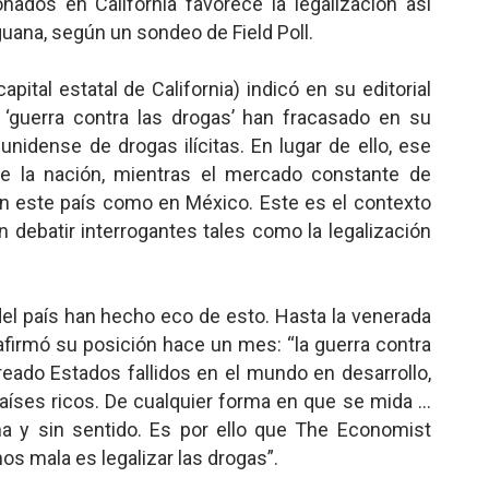
ados en California favorece la legalización así
ana, según un sondeo de Field Poll.
pital estatal de California) indicó en su editorial
‘guerra contra las drogas’ han fracasado en su
unidense de drogas ilícitas. En lugar de ello, ese
de la nación, mientras el mercado constante de
 en este país como en México. Este es el contexto
debatir interrogantes tales como la legalización
 del país han hecho eco de esto. Hasta la venerada
afirmó su posición hace un mes: “la guerra contra
reado Estados fallidos en el mundo en desarrollo,
países ricos. De cualquier forma en que se mida …
ina y sin sentido. Es por ello que The Economist
os mala es legalizar las drogas”.