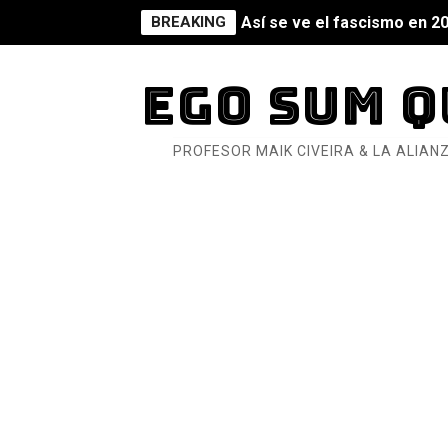
BREAKING
Así se ve el fascismo en 202
Un año para sobrevivir al mu
EGO SUM Q
¿Estamos soñando con ovej
PROFESOR MAIK CIVEIRA & LA ALIANZ
Dioses y Monstruos: Guill
Dioses y Monstruos: Guill
Carlos Manzo y el narcogo
Gótico Mexicano
El mito de Frankenstein
25 grandes películas de terr
Devoraos los unos a los ot