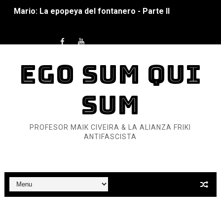
Mario: La epopeya del fontanero - Parte I
Pequeña Filmoteca Antifascista
Que no nos aplaste el Talón de Hierro
EGO SUM QUI
Pokémon: La película existencialista
SUM
Así se ve el fascismo en 2026... Y así se ve la Resistenc
Un año para sobrevivir al mundo: Dos mil tíjiri cinco
PROFESOR MAIK CIVEIRA & LA ALIANZA FRIKI
ANTIFASCISTA
¿Estamos soñando con ovejas eléctricas?
Dioses y Monstruos: Guillermo (DOS)
Dioses y Monstruos: Guillermo (UNO)
Carlos Manzo y el narcogobierno asesino