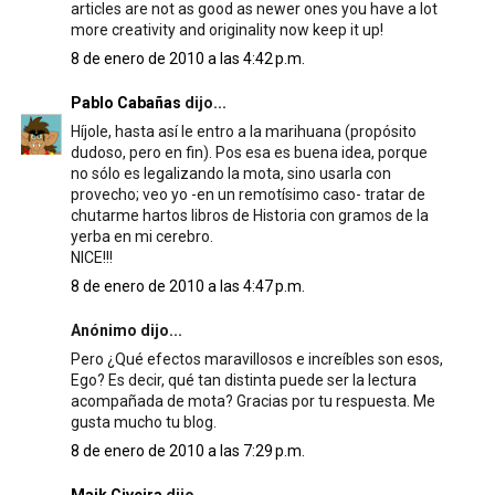
articles are not as good as newer ones you have a lot
more creativity and originality now keep it up!
8 de enero de 2010 a las 4:42 p.m.
Pablo Cabañas
dijo...
Híjole, hasta así le entro a la marihuana (propósito
dudoso, pero en fin). Pos esa es buena idea, porque
no sólo es legalizando la mota, sino usarla con
provecho; veo yo -en un remotísimo caso- tratar de
chutarme hartos libros de Historia con gramos de la
yerba en mi cerebro.
NICE!!!
8 de enero de 2010 a las 4:47 p.m.
Anónimo dijo...
Pero ¿Qué efectos maravillosos e increíbles son esos,
Ego? Es decir, qué tan distinta puede ser la lectura
acompañada de mota? Gracias por tu respuesta. Me
gusta mucho tu blog.
8 de enero de 2010 a las 7:29 p.m.