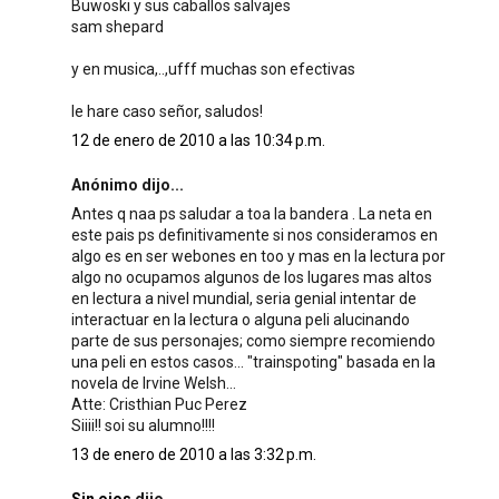
Buwoski y sus caballos salvajes
sam shepard
y en musica,..,ufff muchas son efectivas
le hare caso señor, saludos!
12 de enero de 2010 a las 10:34 p.m.
Anónimo dijo...
Antes q naa ps saludar a toa la bandera . La neta en
este pais ps definitivamente si nos consideramos en
algo es en ser webones en too y mas en la lectura por
algo no ocupamos algunos de los lugares mas altos
en lectura a nivel mundial, seria genial intentar de
interactuar en la lectura o alguna peli alucinando
parte de sus personajes; como siempre recomiendo
una peli en estos casos... "trainspoting" basada en la
novela de Irvine Welsh...
Atte: Cristhian Puc Perez
Siiii!! soi su alumno!!!!
13 de enero de 2010 a las 3:32 p.m.