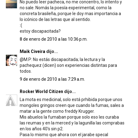
No puedo leer pacheca, no me concentro, lo intento y
no sale. Nomás la poesía experimental, como la
concreta brasileña, porque le doy mas importancia a
lo icónico de las letras que al sentido.
:(
estoy discapacitada?
8 de enero de 2010 a las 10:36 p.m.
Maik Civeira
dijo...
@M.P: No estás discapacitada; la lectura y la
pachequez (dicen) son experiencias distintas para
todos.
9 de enero de 2010 a las 7:29 a.m.
Rocker World Citizen
dijo...
La mota es medicinal, solo está prhibida porque unos
mongoles gringos creen que cuando la fumas, sales a
matar a la gente como freddy Krugger.
Mis abuelos la fumaban porque solo eso les curaba
las reumas y en la merced y la lagunilla las comprabas
en los años 40's sin p2.
Pasa lo mismo que ahora con el jarabe specal