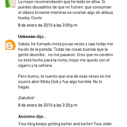
La mejor recomendación que he leído en años. Si
puedes disuadirlos de que no fumen: que consuman
el clásico brownie mientras se recetan algo de aldous
huxley. Ooots.
8 de enero de 2010 a las 3:09 p.m.
Unknown
dijo...
Sabes, he fumado mota pocas veces y casi todas me
ha ido de la patada. Todas las cosas buenas que la
gente describe... no me pasaron. Creo que mi cerebro
no está hecho para la mota, mejor me quedo con el
cigarro y la cafeína.
Pero bueno, te cuento que una de esas veces se me
ocurrió abrir Moby Dick y fue algo horrible. No lo
hagas.
¡Saludos!
8 de enero de 2010 a las 3:20 p.m.
Anónimo dijo...
Your blog keeps getting better and better! Your older