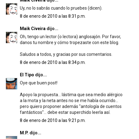
Maik Civeira
dijo...
Uy, no lo sabrás cuando lo pruebes (dicen).
8 de enero de 2010 a las 8:31 p.m.
Maik Civeira
dijo...
Oh, tengo un lector (o lectora) anglosajón. Por favor,
danos tu nombre y cómo tropezaste con este blog.
Saludos a todos, y gracias por sus comentarios.
8 de enero de 2010 a las 8:34 p.m.
El Tipo
dijo...
Oye que buen post!
Apoyo la propuesta... lástima que sea medio alérgico
a la mota y la neta antes no se me había ocurrido...
pero quiero proponer además "antología de cuentos
fantásticos"... debe estar superchido leerla así.
8 de enero de 2010 a las 9:21 p.m.
M.P.
dijo...