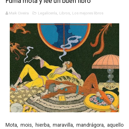
Fuma mota y lee un buen libro
Definiendo: ¿Qué es el fascismo?
Maik Civeira
Legalícenla
,
Libros
,
Los mejores libros
Panorama del nuevo fascismo mundial: Verano de 2026
Llévenmelo fuchachos: El adiós a 'THE BOYS'
La falacia etimológica
Mario: La epopeya del fontanero - Parte II
Mota, mois, hierba, maravilla, mandrágora, aquello