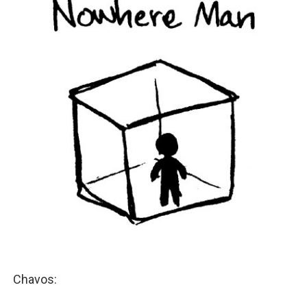
Definiendo: ¿Qué es el fascismo?
Panorama del nuevo fascismo mundial: Verano de 2026
Llévenmelo fuchachos: El adiós a 'THE BOYS'
La falacia etimológica
Mario: La epopeya del fontanero - Parte II
Chavos: