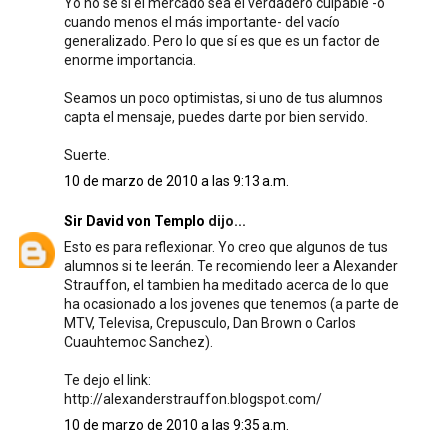
Yo no sé si el mercado sea el verdadero culpable -o
cuando menos el más importante- del vacío
generalizado. Pero lo que sí es que es un factor de
enorme importancia.
Seamos un poco optimistas, si uno de tus alumnos
capta el mensaje, puedes darte por bien servido.
Suerte.
10 de marzo de 2010 a las 9:13 a.m.
Sir David von Templo
dijo...
Esto es para reflexionar. Yo creo que algunos de tus
alumnos si te leerán. Te recomiendo leer a Alexander
Strauffon, el tambien ha meditado acerca de lo que
ha ocasionado a los jovenes que tenemos (a parte de
MTV, Televisa, Crepusculo, Dan Brown o Carlos
Cuauhtemoc Sanchez).
Te dejo el link:
http://alexanderstrauffon.blogspot.com/
10 de marzo de 2010 a las 9:35 a.m.