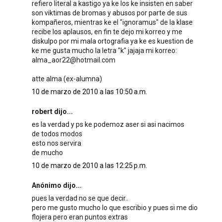
refiero literal a kastigo ya ke los ke insisten en saber
son viktimas de bromas y abusos por parte de sus
kompañeros, mientras ke el "ignoramus" de la klase
recibe los aplausos, en fin te dejo mi korreo y me
diskulpo por mi mala ortografia ya ke es kuestion de
ke me gusta mucho la letra "k" jajaja mi korreo:
alma_aor22@hotmail.com
atte alma (ex-alumna)
10 de marzo de 2010 a las 10:50 a.m.
robert dijo...
es la verdad y ps ke podemoz aser si asi nacimos
de todos modos
esto nos servira
de mucho
10 de marzo de 2010 a las 12:25 p.m.
Anónimo dijo...
pues la verdad no se que decir..
pero me gusto mucho lo que escribio y pues si me dio
flojera pero eran puntos extras