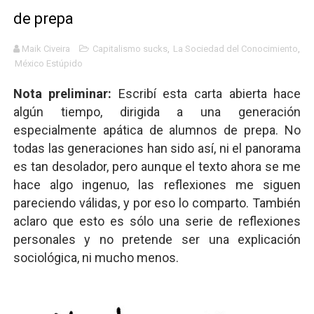
de prepa
Gótico Mexicano
El mito de Frankenstein
Maik Civeira
Capitalismo sucks
,
La Sociedad del Conocimiento
,
México Estúpido
25 grandes películas de terror del siglo XXI
Nota preliminar:
Escribí esta carta abierta hace
algún tiempo, dirigida a una generación
Devoraos los unos a los otros
especialmente apática de alumnos de prepa. No
Charlie Kirk y la izquierda asesina
todas las generaciones han sido así, ni el panorama
es tan desolador, pero aunque el texto ahora se me
Dios es Cambio: Filosofía Earthseed para el fin del mun
hace algo ingenuo, las reflexiones me siguen
pareciendo válidas, y por eso lo comparto. También
Nuestra era de genocidios
aclaro que esto es sólo una serie de reflexiones
Mis historias favoritas de Superman
personales y no pretende ser una explicación
sociológica, ni mucho menos.
Transformers: ¿Una película marxista?
Gentile: Lo que debes entender sobre el fascismo