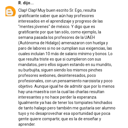
R.
dijo...
Clap! Clap! Muy buen escrito Sr. Ego, resulta
gratificante saber que aún hay profesores
interesados en el aprendizaje y progreso de las
"mentes jóvenes" de méxico. Y digo que es
gratificante por que tan sólo, como ejemplo, la
semana pasada los profesores de la UAEH
(Autónoma de Hidalgo) amenazaron con huelga y
paro de labores si no se cumplian sus exigencias, las
cuales incluían 10 más de salario mínimo y bonos. Lo
que resulta triste es que si cumplieron con sus
mandatos, pero ellos siguen estando en su mundito,
su burbujita, siguen siendo los mismos pinches
profesores webones, desinteresados, poco
profesionales, con un pensamiento narcisista y poco
objetivo. Aunque igual he de admitir que por lo menos
hay una maestra con la cual las charlas resultan
interesantes y no hace perder la esperanza.
Igualmente ya has de tener los tompiates hinchados
de tanto halago pero también me gustaría ser alumno
tuyo y no desaprovechar esa oportunidad que poca
gente quiere compartir, que es la de enseñar y
aprender.