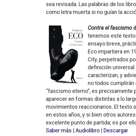
sea revisada. Las palabras de los lib
como letra muerta si no guían la acció
Contra el fascismo
d
tenemos este texto c
ensayo breve, práct
Eco impartiera en 19
City, perpetrados p
definición universa
caracterizan, y advi
no todos cumplirán 
“fascismo eterno”, es precisamente 
aparecer en formas distintas a lo lar
movimientos reaccionarios. El texto 
en estos años, y si bien otros autores
excelente punto de partida; es por ell
Saber más
|
Audiolibro
|
Descargar