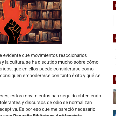
asesina
arthseed para el fin del mundo
 Superman
a marxista?
 evidente que movimientos reaccionarios
a y la cultura, se ha discutido mucho sobre cómo
nder sobre el fascismo
óricos, qué en ellos puede considerarse como
 consiguen empoderarse con tanto éxito y qué se
cismo?
mo mundial: Verano de 2026
veses, estos movimientos han seguido obteniendo
diós a 'THE BOYS'
ntolerantes y discursos de odio se normalizan
eceptiva. Es por eso que me pareció necesario
s esta
Pequeña Biblioteca Antifascista
.