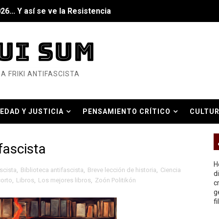
6... Y así se ve la Resistencia
ndo: Dos mil tíjiri cinco
UI SUM
as eléctricas?
A FRIKI ANTIFASCISTA
ermo (DOS)
ermo (UNO)
EDAD Y JUSTICIA
PENSAMIENTO CRÍTICO
CULTUR
bierno asesino
O REAL
fascista
H
ascista
,
Biblioteca antifascista
,
Breve lección de historia
,
Ciencia
d
corto
,
Libros
,
Los mejores libros
,
Zoón Politikón
c
or del siglo XXI
g
f
ros