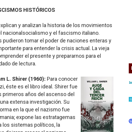
ASCISMOS HISTÓRICOS
plican y analizan la historia de los movimientos
l nacionalsocialismo y el fascismo italiano.
udieron tomar el poder de naciones enteras y
ortante para entender la crisis actual. La vieja
mprender el presente y prepararnos para el
dado de lectura.
am L. Shirer
(1960):
Para conocer
, éste es el libro ideal. Shirer fue
los primeros años del ascenso del
 una extensa investigación. Su
a forma en la que el nazismo fue
emania; expone las estratagemas
los sistemas políticos, la