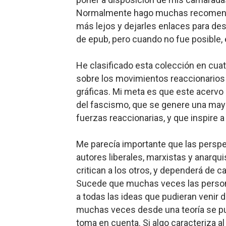
Normalmente hago muchas recomendaci
Mario: La epopeya del fonta
más lejos y dejarles enlaces para de
Mario: La epopeya del fonta
de epub, pero cuando no fue posible, e
Pequeña Filmoteca Antifas
He clasificado esta colección en cuat
sobre los movimientos reaccionarios
Que no nos aplaste el Taló
gráficas. Mi meta es que este acervo 
del fascismo, que se genere una mayo
Pokémon: La película existe
fuerzas reaccionarias, y que inspire a 
Me parecía importante que las perspec
autores liberales, marxistas y anarqu
critican a los otros, y dependerá de 
Sucede que muchas veces las perso
a todas las ideas que pudieran venir 
muchas veces desde una teoría se pu
toma en cuenta. Si algo caracteriza 