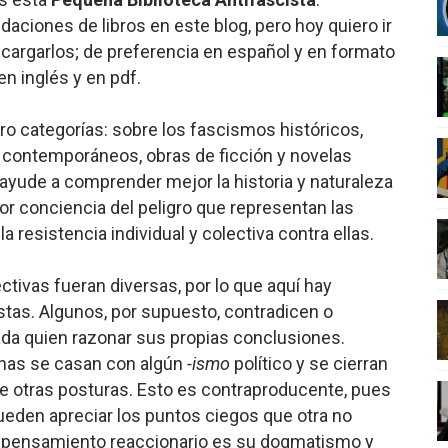
ones de libros en este blog, pero hoy quiero ir
nero - Parte II
scargarlos; de preferencia en español y en formato
nero - Parte I
n inglés y en pdf.
cista
ro categorías: sobre los fascismos históricos,
 contemporáneos, obras de ficción y novelas
n de Hierro
ayude a comprender mejor la historia y naturaleza
r conciencia del peligro que representan las
ncialista
la resistencia individual y colectiva contra ellas.
tivas fueran diversas, por lo que aquí hay
istas. Algunos, por supuesto, contradicen o
cada quien razonar sus propias conclusiones.
nas se casan con algún
-ismo
político y se cierran
de otras posturas. Esto es contraproducente, pues
eden apreciar los puntos ciegos que otra no
al pensamiento reaccionario es su dogmatismo y