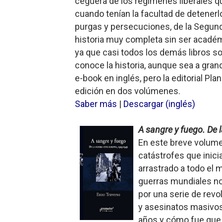
ceguera de los regímenes liberales q
cuando tenían la facultad de detenerlo
purgas y persecuciones, de la Segund
historia muy completa sin ser académ
ya que casi todos los demás libros s
conoce la historia, aunque sea a gran
e-book en inglés, pero la editorial Pl
edición en dos volúmenes.
Saber más
|
Descargar (inglés)
A sangre y fuego. De l
En este breve volumen
catástrofes que inic
arrastrado a todo el 
guerras mundiales n
por una serie de revo
y asesinatos masivos.
años y cómo fue que l