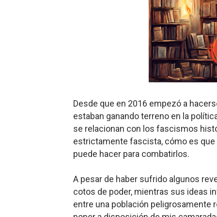
Charlie Kirk y la izquierda 
Dios es Cambio: Filosofía E
Nuestra era de genocidios
Mis historias favoritas de
Transformers: ¿Una películ
Desde que en 2016 empezó a hacerse
estaban ganando terreno en la polític
Gentile: Lo que debes ente
se relacionan con los fascismos hist
estrictamente fascista, cómo es que
Definiendo: ¿Qué es el fas
puede hacer para combatirlos.
Panorama del nuevo fascis
A pesar de haber sufrido algunos re
Llévenmelo fuchachos: El a
cotos de poder, mientras sus ideas i
entre una población peligrosamente r
La falacia etimológica
poner a disposición de mis camarada