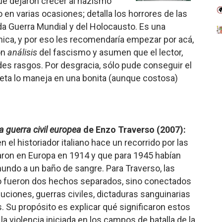
ue dejaron crecer al nazismo
 en varias ocasiones; detalla los horrores de las
a Guerra Mundial y del Holocausto. Es una
ica, y por eso les recomendaría empezar por acá,
on
análisis
del fascismo y asumen que el lector,
des rasgos. Por desgracia, sólo pude conseguir el
aneta lo maneja en una bonita (aunque costosa)
a guerra civil europea
de Enzo Traverso (2007):
 el historiador italiano hace un recorrido por las
iaron en Europa en 1914 y que para 1945 habían
mundo a un baño de sangre. Para Traverso, las
o fueron dos hechos separados, sino conectados
luciones, guerras civiles, dictaduras sanguinarias
 Su propósito es explicar qué significaron estos
a violencia iniciada en los campos de batalla de la