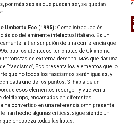
ros, por más sabias que puedan ser, se quedan
A
n.
e Umberto Eco (1995):
Como introducción
lásico del eminente intelectual italiano. Es un
icamente la transcripción de una conferencia que
95, tras los atentados terroristas de Oklahoma
or terroristas de extrema derecha. Más que dar una
l de “fascismo”, Eco presenta los elementos que lo
erte que no todos los fascismos serán iguales, y
con cada uno de los puntos. Si habla de un
porque esos elementos resurgen y vuelven a
go del tiempo, encarnados en diferentes
se ha convertido en una referencia omnipresente
 le han hecho algunas críticas, sigue siendo un
o que encabeza todas las listas.