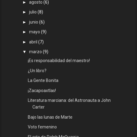
►
agosto
(6)
►
julio
(8)
►
junio
(6)
►
mayo
(9)
►
abril
(7)
▼
marzo
(9)
¡Es responsabilidad del maestro!
¿Un libro?
La Gente Bonita
¡Zacapoaxtlas!
Literatura marciana: del Astronauta a John
Carter
Bajo las lunas de Marte
Voto femenino
El arte de Ralph McQuarrie