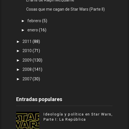
Cosas que me cagan de Star Wars (Parte II)
►
febrero
(5)
►
enero
(16)
►
2011
(88)
►
2010
(71)
►
2009
(130)
►
2008
(141)
►
2007
(30)
Entradas populares
Ideología y política en Star Wars,
Parte I: La República