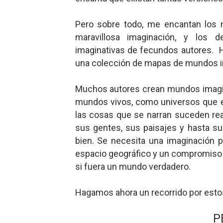
Mis historias favoritas de
Pero sobre todo, me encantan los 
Transformers: ¿Una películ
maravillosa imaginación, y los 
imaginativas de fecundos autores. H
Gentile: Lo que debes ente
una colección de mapas de mundos i
Definiendo: ¿Qué es el fas
Muchos autores crean mundos imagin
mundos vivos, como universos que exi
Panorama del nuevo fascis
las cosas que se narran suceden re
sus gentes, sus paisajes y hasta su
bien. Se necesita una imaginación 
espacio geográfico y un compromiso 
si fuera un mundo verdadero.
Hagamos ahora un recorrido por esto
P