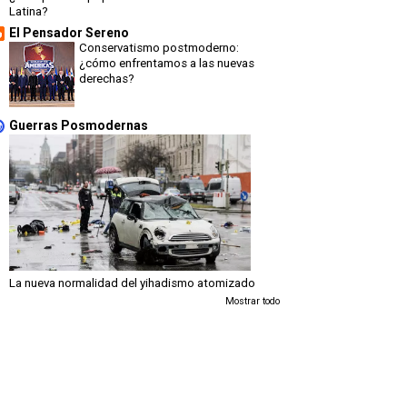
Latina?
El Pensador Sereno
Conservatismo postmoderno:
¿cómo enfrentamos a las nuevas
derechas?
Guerras Posmodernas
La nueva normalidad del yihadismo atomizado
Mostrar todo