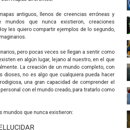
 Superman
mapas antiguos, llenos de creencias erróneas y
a marxista?
de mundos que nunca existieron, creaciones
oy les quiero compartir ejemplos de lo segundo,
nder sobre el fascismo
maginarios.
cismo?
arios, pero pocas veces se llegan a sentir como
sten en algún lugar, lejano al nuestro, en el que
mo mundial: Verano de 2026
almente. La creación de un mundo completo, con
s dioses, no es algo que cualquiera pueda hacer
prodigiosa, una gran capacidad de comprender el
personal con el mundo creado, para tratarlo como
s mundos que nunca existieron:
ELLUCIDAR