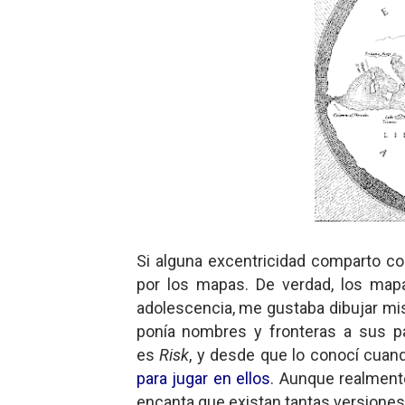
Dioses y Monstruos: Guill
Dioses y Monstruos: Guill
Carlos Manzo y el narcogo
Gótico Mexicano
El mito de Frankenstein
25 grandes películas de terr
Si alguna excentricidad comparto c
Devoraos los unos a los ot
por los mapas. De verdad, los map
adolescencia, me gustaba dibujar mi
Charlie Kirk y la izquierda 
ponía nombres y fronteras a sus p
Dios es Cambio: Filosofía E
es
Risk
, y desde que lo conocí cua
para jugar en ellos
. Aunque realment
Nuestra era de genocidios
encanta que existan tantas versione