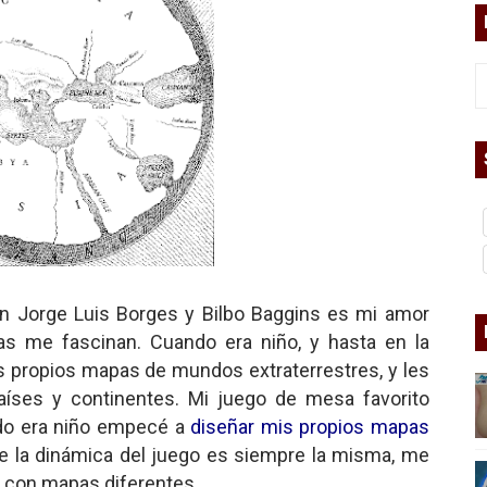
ermo (DOS)
ermo (UNO)
bierno asesino
or del siglo XXI
on Jorge Luis Borges y Bilbo Baggins es mi amor
ros
as me fascinan. Cuando era niño, y hasta en la
s propios mapas de mundos extraterrestres, y les
asesina
aíses y continentes. Mi juego de mesa favorito
arthseed para el fin del mundo
ndo era niño empecé a
diseñar mis propios mapas
e la dinámica del juego es siempre la misma, me
s con mapas diferentes.