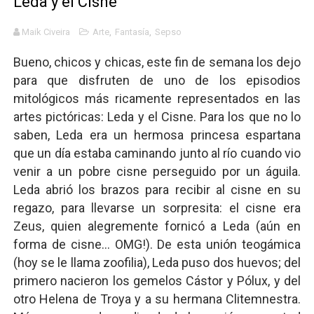
Leda y el Cisne
Mario: La epopeya del fontanero - Parte II
Maik Civeira
Arte
,
Fantasía
,
Sepso
Mario: La epopeya del fontanero - Parte I
Bueno, chicos y chicas, este fin de semana los dejo
para que disfruten de uno de los episodios
Pequeña Filmoteca Antifascista
mitológicos más ricamente representados en las
Que no nos aplaste el Talón de Hierro
artes pictóricas: Leda y el Cisne. Para los que no lo
saben, Leda era un hermosa princesa espartana
Pokémon: La película existencialista
que un día estaba caminando junto al río cuando vio
venir a un pobre cisne perseguido por un águila.
Leda abrió los brazos para recibir al cisne en su
regazo, para llevarse un sorpresita: el cisne era
Zeus, quien alegremente fornicó a Leda (aún en
forma de cisne... OMG!). De esta unión teogámica
(hoy se le llama zoofilia), Leda puso dos huevos; del
primero nacieron los gemelos Cástor y Pólux, y del
otro Helena de Troya y a su hermana Clitemnestra.