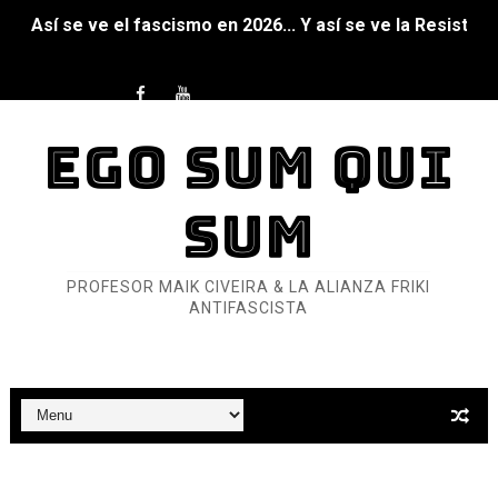
Así se ve el fascismo en 2026... Y así se ve la Resistenc
Un año para sobrevivir al mundo: Dos mil tíjiri cinco
¿Estamos soñando con ovejas eléctricas?
EGO SUM QUI
Dioses y Monstruos: Guillermo (DOS)
SUM
Dioses y Monstruos: Guillermo (UNO)
Carlos Manzo y el narcogobierno asesino
PROFESOR MAIK CIVEIRA & LA ALIANZA FRIKI
ANTIFASCISTA
Gótico Mexicano
El mito de Frankenstein
25 grandes películas de terror del siglo XXI
Devoraos los unos a los otros