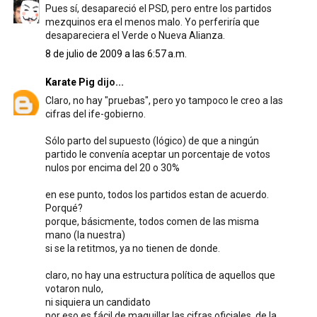
Pues sí, desapareció el PSD, pero entre los partidos
mezquinos era el menos malo. Yo perferiría que
desapareciera el Verde o Nueva Alianza.
8 de julio de 2009 a las 6:57 a.m.
Karate Pig
dijo...
Claro, no hay "pruebas", pero yo tampoco le creo a las
cifras del ife-gobierno.
Sólo parto del supuesto (lógico) de que a ningún
partido le convenía aceptar un porcentaje de votos
nulos por encima del 20 o 30%
en ese punto, todos los partidos estan de acuerdo.
Porqué?
porque, básicmente, todos comen de las misma
mano (la nuestra)
si se la retitmos, ya no tienen de donde.
claro, no hay una estructura política de aquellos que
votaron nulo,
ni siquiera un candidato
por eso es fácil de maquillar las cifras oficiales, de la