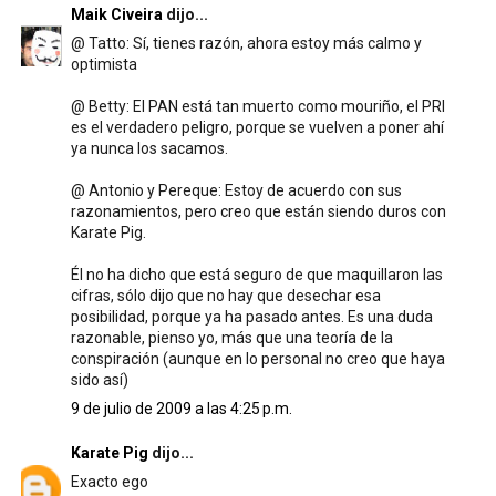
Maik Civeira
dijo...
@ Tatto: Sí, tienes razón, ahora estoy más calmo y
optimista
@ Betty: El PAN está tan muerto como mouriño, el PRI
es el verdadero peligro, porque se vuelven a poner ahí
ya nunca los sacamos.
@ Antonio y Pereque: Estoy de acuerdo con sus
razonamientos, pero creo que están siendo duros con
Karate Pig.
Él no ha dicho que está seguro de que maquillaron las
cifras, sólo dijo que no hay que desechar esa
posibilidad, porque ya ha pasado antes. Es una duda
razonable, pienso yo, más que una teoría de la
conspiración (aunque en lo personal no creo que haya
sido así)
9 de julio de 2009 a las 4:25 p.m.
Karate Pig
dijo...
Exacto ego