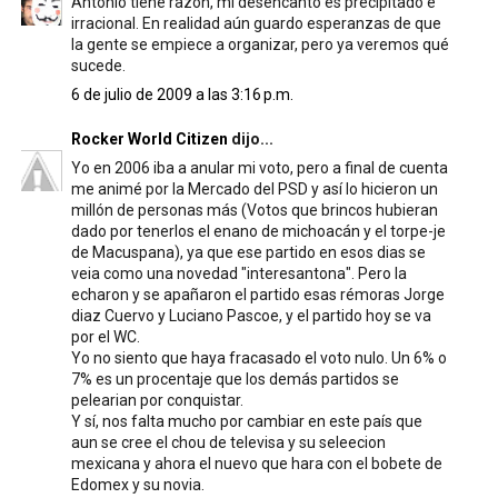
Antonio tiene razón, mi desencanto es precipitado e
irracional. En realidad aún guardo esperanzas de que
la gente se empiece a organizar, pero ya veremos qué
sucede.
6 de julio de 2009 a las 3:16 p.m.
Rocker World Citizen
dijo...
Yo en 2006 iba a anular mi voto, pero a final de cuenta
me animé por la Mercado del PSD y así lo hicieron un
millón de personas más (Votos que brincos hubieran
dado por tenerlos el enano de michoacán y el torpe-je
de Macuspana), ya que ese partido en esos dias se
veia como una novedad "interesantona". Pero la
echaron y se apañaron el partido esas rémoras Jorge
diaz Cuervo y Luciano Pascoe, y el partido hoy se va
por el WC.
Yo no siento que haya fracasado el voto nulo. Un 6% o
7% es un procentaje que los demás partidos se
pelearian por conquistar.
Y sí, nos falta mucho por cambiar en este país que
aun se cree el chou de televisa y su seleecion
mexicana y ahora el nuevo que hara con el bobete de
Edomex y su novia.