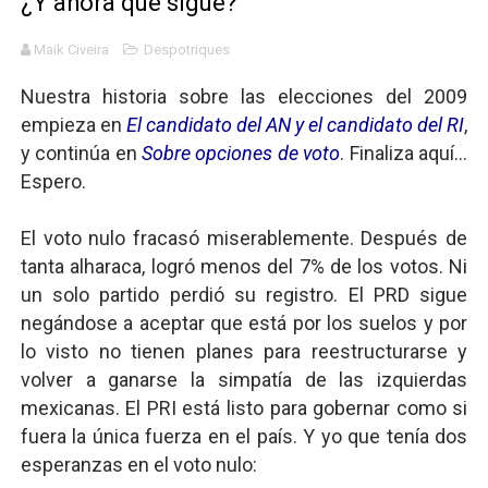
¿Y ahora qué sigue?
Definiendo: ¿Qué es el fascismo?
Maik Civeira
Despotriques
Panorama del nuevo fascismo mundial: Verano de 2026
Nuestra historia sobre las elecciones del 2009
empieza en
El candidato del AN y el candidato del RI
,
Llévenmelo fuchachos: El adiós a 'THE BOYS'
y continúa en
Sobre opciones de voto
. Finaliza aquí...
La falacia etimológica
Espero.
Mario: La epopeya del fontanero - Parte II
El voto nulo fracasó miserablemente. Después de
tanta alharaca, logró menos del 7% de los votos. Ni
un solo partido perdió su registro. El PRD sigue
negándose a aceptar que está por los suelos y por
lo visto no tienen planes para reestructurarse y
volver a ganarse la simpatía de las izquierdas
mexicanas. El PRI está listo para gobernar como si
fuera la única fuerza en el país. Y yo que tenía dos
esperanzas en el voto nulo: