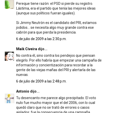
Pereque tiene razón: el PSD si pierde su registro.
Lástima, era el partido que tenía las mejores ideas
(aunque sus políticos fueran iguales).
Si Jimmy Neutrón es el candidato del PRI, estamos
jodidos... se necesita algo muy grande contra ese
cabrón para que pierda la presidencia.
6 de julio de 2009 a las 2:30 p.m.
Maik Civeira
dijo...
No contra él, sino contra los pendejos que piensan
elegirlo. Por ello habría que empezar una campaña de
información y concientización para recordar a la
gente de las viejas mañas del PRI y alertarla de las
nuevas.
6 de julio de 2009 a las 2:48 p.m.
Antonio
dijo...
Tu desencanto me parece algo precipitado. El voto
nulo fue mucho mayor que el del 2006, con lo cual
quedó claro que no se trató de errores o casos
aislados: fue la consecuencia de una campaña