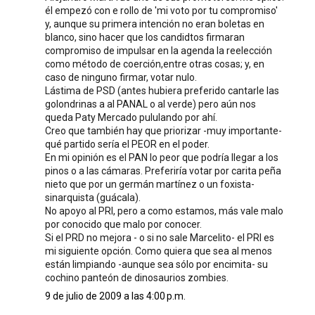
él empezó con e rollo de 'mi voto por tu compromiso'
y, aunque su primera intención no eran boletas en
blanco, sino hacer que los candidtos firmaran
compromiso de impulsar en la agenda la reelección
como método de coerción,entre otras cosas; y, en
caso de ninguno firmar, votar nulo.
Lástima de PSD (antes hubiera preferido cantarle las
golondrinas a al PANAL o al verde) pero aún nos
queda Paty Mercado pululando por ahí.
Creo que también hay que priorizar -muy importante-
qué partido sería el PEOR en el poder.
En mi opinión es el PAN lo peor que podría llegar a los
pinos o a las cámaras. Preferiría votar por carita peña
nieto que por un germán martínez o un foxista-
sinarquista (guácala).
No apoyo al PRI, pero a como estamos, más vale malo
por conocido que malo por conocer.
Si el PRD no mejora - o si no sale Marcelito- el PRI es
mi siguiente opción. Como quiera que sea al menos
están limpiando -aunque sea sólo por encimita- su
cochino panteón de dinosaurios zombies.
9 de julio de 2009 a las 4:00 p.m.