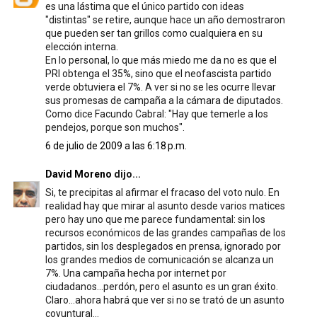
es una lástima que el único partido con ideas
"distintas" se retire, aunque hace un año demostraron
que pueden ser tan grillos como cualquiera en su
elección interna.
En lo personal, lo que más miedo me da no es que el
PRI obtenga el 35%, sino que el neofascista partido
verde obtuviera el 7%. A ver si no se les ocurre llevar
sus promesas de campaña a la cámara de diputados.
Como dice Facundo Cabral: "Hay que temerle a los
pendejos, porque son muchos".
6 de julio de 2009 a las 6:18 p.m.
David Moreno
dijo...
Si, te precipitas al afirmar el fracaso del voto nulo. En
realidad hay que mirar al asunto desde varios matices
pero hay uno que me parece fundamental: sin los
recursos económicos de las grandes campañas de los
partidos, sin los desplegados en prensa, ignorado por
los grandes medios de comunicación se alcanza un
7%. Una campaña hecha por internet por
ciudadanos...perdón, pero el asunto es un gran éxito.
Claro...ahora habrá que ver si no se trató de un asunto
coyuntural...