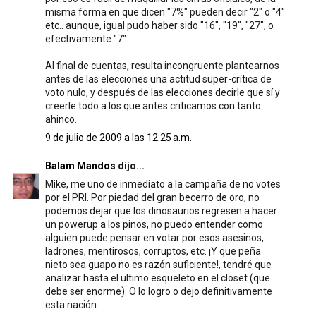
misma forma en que dicen "7%" pueden decir "2" o "4"
etc.. aunque, igual pudo haber sido "16", "19", "27", o
efectivamente "7"
Al final de cuentas, resulta incongruente plantearnos
antes de las elecciones una actitud super-crítica de
voto nulo, y después de las elecciones decirle que sí y
creerle todo a los que antes criticamos con tanto
ahinco.
9 de julio de 2009 a las 12:25 a.m.
Balam Mandos
dijo...
Mike, me uno de inmediato a la campaña de no votes
por el PRI. Por piedad del gran becerro de oro, no
podemos dejar que los dinosaurios regresen a hacer
un powerup a los pinos, no puedo entender como
alguien puede pensar en votar por esos asesinos,
ladrones, mentirosos, corruptos, etc. ¡Y que peña
nieto sea guapo no es razón suficiente!, tendré que
analizar hasta el ultimo esqueleto en el closet (que
debe ser enorme). O lo logro o dejo definitivamente
esta nación.