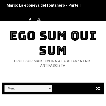
Mario: La epopeya del fontanero - Parte I
Pequeña Filmoteca Antifascista
Que no nos aplaste el Talón de Hierro
EGO SUM QUI
Pokémon: La película existencialista
SUM
Así se ve el fascismo en 2026... Y así se ve la Resistenc
Un año para sobrevivir al mundo: Dos mil tíjiri cinco
PROFESOR MAIK CIVEIRA & LA ALIANZA FRIKI
ANTIFASCISTA
¿Estamos soñando con ovejas eléctricas?
Dioses y Monstruos: Guillermo (DOS)
Dioses y Monstruos: Guillermo (UNO)
Carlos Manzo y el narcogobierno asesino