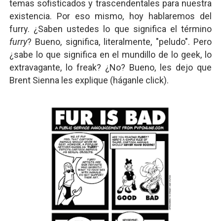
temas sofisticados y trascendentales para nuestra
Pequeña Filmoteca Antifascista
existencia. Por eso mismo, hoy hablaremos del
furry. ¿Saben ustedes lo que significa el término
Que no nos aplaste el Talón de Hierro
furry
? Bueno, significa, literalmente, "peludo". Pero
¿sabe lo que significa en el mundillo de lo geek, lo
Pokémon: La película existencialista
extravagante, lo freak? ¿No? Bueno, les dejo que
Brent Sienna les explique (háganle click).
Así se ve el fascismo en 2026... Y así se ve la Resistenc
Un año para sobrevivir al mundo: Dos mil tíjiri cinco