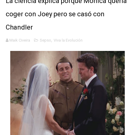
La ciencia explica porqué Monica quería
Definiendo: ¿Qué es el fascismo?
coger con Joey pero se casó con
Panorama del nuevo fascismo mundial: Verano de 2026
Chandler
Llévenmelo fuchachos: El adiós a 'THE BOYS'
Maik Civeira
Sepso
,
Viva la Evolución
La falacia etimológica
Mario: La epopeya del fontanero - Parte II