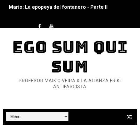
Mario: La epopeya del fontanero - Parte I
Pequeña Filmoteca Antifascista
Que no nos aplaste el Talón de Hierro
EGO SUM QUI
Pokémon: La película existencialista
SUM
Así se ve el fascismo en 2026... Y así se ve la Resistenc
Un año para sobrevivir al mundo: Dos mil tíjiri cinco
PROFESOR MAIK CIVEIRA & LA ALIANZA FRIKI
ANTIFASCISTA
¿Estamos soñando con ovejas eléctricas?
Dioses y Monstruos: Guillermo (DOS)
Dioses y Monstruos: Guillermo (UNO)
Carlos Manzo y el narcogobierno asesino