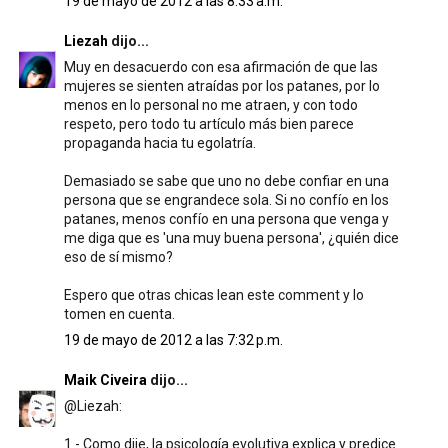
19 de mayo de 2012 a las 8:33 a.m.
Liezah
dijo...
Muy en desacuerdo con esa afirmación de que las
mujeres se sienten atraídas por los patanes, por lo
menos en lo personal no me atraen, y con todo
respeto, pero todo tu artículo más bien parece
propaganda hacia tu egolatría.
Demasiado se sabe que uno no debe confiar en una
persona que se engrandece sola. Si no confío en los
patanes, menos confío en una persona que venga y
me diga que es 'una muy buena persona', ¿quién dice
eso de sí mismo?
Espero que otras chicas lean este comment y lo
tomen en cuenta.
19 de mayo de 2012 a las 7:32 p.m.
Maik Civeira
dijo...
@Liezah:
1.- Como dije, la psicología evolutiva explica y predice