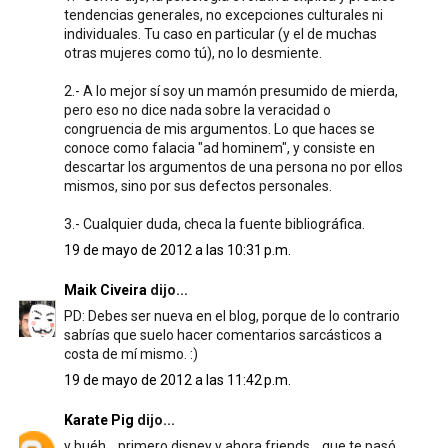
tendencias generales, no excepciones culturales ni
individuales. Tu caso en particular (y el de muchas
otras mujeres como tú), no lo desmiente.
2.- A lo mejor sí soy un mamón presumido de mierda,
pero eso no dice nada sobre la veracidad o
congruencia de mis argumentos. Lo que haces se
conoce como falacia "ad hominem", y consiste en
descartar los argumentos de una persona no por ellos
mismos, sino por sus defectos personales.
3.- Cualquier duda, checa la fuente bibliográfica.
19 de mayo de 2012 a las 10:31 p.m.
Maik Civeira
dijo...
PD: Debes ser nueva en el blog, porque de lo contrario
sabrías que suelo hacer comentarios sarcásticos a
costa de mí mismo. :)
19 de mayo de 2012 a las 11:42 p.m.
Karate Pig
dijo...
y buéh... primero disney y ahora friends... que te pasó