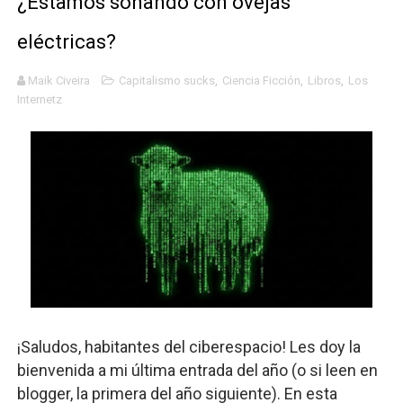
¿Estamos soñando con ovejas
Definiendo: ¿Qué es el fascismo?
eléctricas?
Panorama del nuevo fascismo mundial: Verano de 2026
Maik Civeira
Capitalismo sucks
,
Ciencia Ficción
,
Libros
,
Los
Internetz
Llévenmelo fuchachos: El adiós a 'THE BOYS'
La falacia etimológica
Mario: La epopeya del fontanero - Parte II
¡Saludos, habitantes del ciberespacio! Les doy la
bienvenida a mi última entrada del año (o si leen en
blogger, la primera del año siguiente). En esta