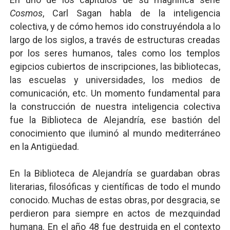
Mis historias favoritas de Superman
Cosmos
, Carl Sagan habla de la inteligencia
colectiva, y de cómo hemos ido construyéndola a lo
Transformers: ¿Una película marxista?
largo de los siglos, a través de estructuras creadas
por los seres humanos, tales como los templos
Gentile: Lo que debes entender sobre el fascismo
egipcios cubiertos de inscripciones, las bibliotecas,
Definiendo: ¿Qué es el fascismo?
las escuelas y universidades, los medios de
comunicación, etc. Un momento fundamental para
Panorama del nuevo fascismo mundial: Verano de 2026
la construcción de nuestra inteligencia colectiva
fue la Biblioteca de Alejandría, ese bastión del
Llévenmelo fuchachos: El adiós a 'THE BOYS'
conocimiento que iluminó al mundo mediterráneo
en la Antigüedad.
En la Biblioteca de Alejandría se guardaban obras
literarias, filosóficas y científicas de todo el mundo
conocido. Muchas de estas obras, por desgracia, se
perdieron para siempre en actos de mezquindad
humana. En el año 48 fue destruida en el contexto