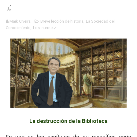
Dioses y Monstruos: Guillermo (DOS)
tú
Dioses y Monstruos: Guillermo (UNO)
Maik Civeira
Breve lección de historia
,
La Sociedad del
Conocimiento
,
Los Internetz
Carlos Manzo y el narcogobierno asesino
Gótico Mexicano
El mito de Frankenstein
25 grandes películas de terror del siglo XXI
Devoraos los unos a los otros
Charlie Kirk y la izquierda asesina
Dios es Cambio: Filosofía Earthseed para el fin del mun
La destrucción de la Biblioteca
Nuestra era de genocidios
En uno de los capítulos de su magnífica serie