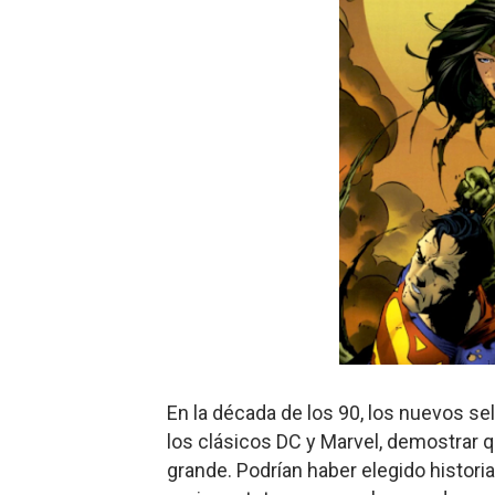
Gentile: Lo que debes ente
Definiendo: ¿Qué es el fas
Panorama del nuevo fascis
Llévenmelo fuchachos: El a
La falacia etimológica
En la década de los 90, los nuevos sel
los clásicos DC y Marvel, demostrar 
grande. Podrían haber elegido histor