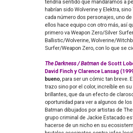
tendría sentido que mandáramos a pel
habrían sido Wolverine y Elektra, sino
cada número dos personajes, uno de c
ellos hace equipo con otro más, así q
primero va Weapon Zero/Silver Surfer,
Ballistic/Wolverine, Wolverine/Witchbl
Surfer/Weapon Zero, con lo que se cier
The Darkness / Batman
de Scott Lobd
David Finch y Clarence Lansag (1999
bueno
, para ser un cómic tan breve. El
trazo sino por el color, increíble en
brillantes, que da un efecto de claro
oportunidad para ver a algunos de los
Batman dibujados por artistas de The 
grupo criminal de Jackie Estacado es
hacerse de un nicho en su ecosistema
brutales asesinatos contra jefes local