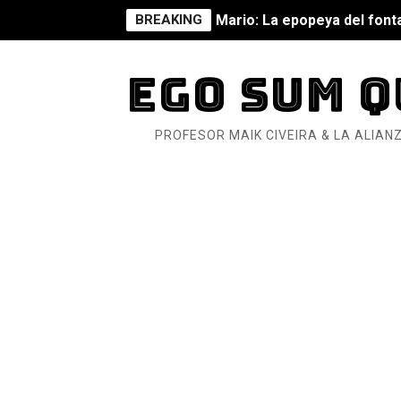
BREAKING
Mario: La epopeya del fonta
Mario: La epopeya del fonta
EGO SUM Q
Pequeña Filmoteca Antifas
PROFESOR MAIK CIVEIRA & LA ALIANZ
Que no nos aplaste el Taló
Pokémon: La película existe
Así se ve el fascismo en 202
Un año para sobrevivir al mu
¿Estamos soñando con ovej
Dioses y Monstruos: Guill
Dioses y Monstruos: Guill