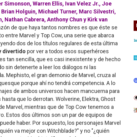
r Simonson, Warren Ellis, Ivan Velez Jr., Joe
 Brian Holguin, Michael Turner, Marc Silvestri,
ch, Nathan Cabrera, Anthony Chun y Kirk van
azón de que haya tantos nombres es que éste se
to entre Marvel y Top Cow, una serie que abarca
yendo dos de los títulos regulares de esta última
y divertido
por ver a todos esos superhéroes
 es tan sencilla, que es casi inexistente y de hecho
 sin detenerte a leer los diálogos ni las
a. Mephisto, el gran demonio de Marvel, cruza al
quesque porque ahí no tendrá competencia. A lo
onajes de ambos universos hacen mancuerna para
 hasta que lo derrotan. Wolverine, Elektra, Ghost
te de Marvel, mientras que de Top Cow tenemos a
o. Estos dos últimos son un par de equipos de
puede haber. Por supuesto, los personajes Marvel
¿quién va mejor con Witchblade?" y no "¿quién