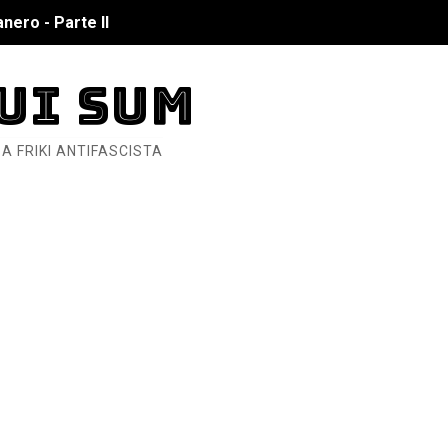
nero - Parte II
nero - Parte I
UI SUM
cista
A FRIKI ANTIFASCISTA
n de Hierro
ncialista
6... Y así se ve la Resistencia
ndo: Dos mil tíjiri cinco
as eléctricas?
ermo (DOS)
ermo (UNO)