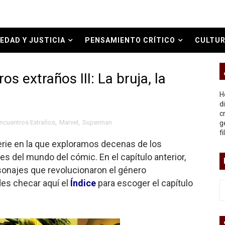
bierno asesino
EDAD Y JUSTICIA
PENSAMIENTO CRÍTICO
CULTUR
O REAL
s extraños III: La bruja, la
or del siglo XXI
H
ros
d
c
ncuentros Extraños
,
Marvel
,
Superman
g
asesina
f
ie en la que exploramos decenas de los
arthseed para el fin del mundo
 del mundo del cómic. En el capítulo anterior,
sonajes que revolucionaron el género
es checar aquí el
Índice
para escoger el capítulo
 Superman
a marxista?