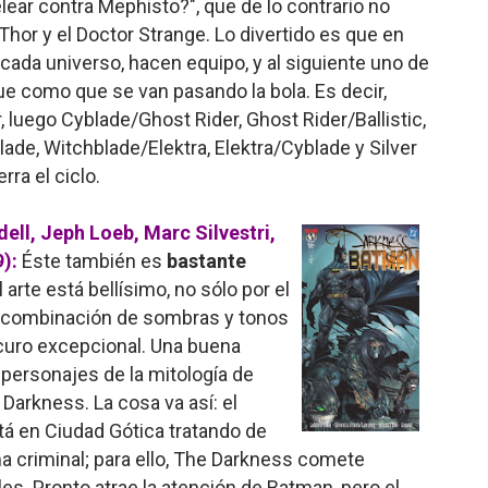
ear contra Mephisto?", que de lo contrario no
 Thor y el Doctor Strange. Lo divertido es que en
ada universo, hacen equipo, y al siguiente uno de
ue como que se van pasando la bola. Es decir,
 luego Cyblade/Ghost Rider, Ghost Rider/Ballistic,
ade, Witchblade/Elektra, Elektra/Cyblade y Silver
ra el ciclo.
ell, Jeph Loeb, Marc Silvestri,
):
Éste también es
bastante
 arte está bellísimo, no sólo por el
 su combinación de sombras y tonos
scuro excepcional. Una buena
 personajes de la mitología de
Darkness. La cosa va así: el
tá en Ciudad Gótica tratando de
 criminal; para ello, The Darkness comete
es. Pronto atrae la atención de Batman, pero el