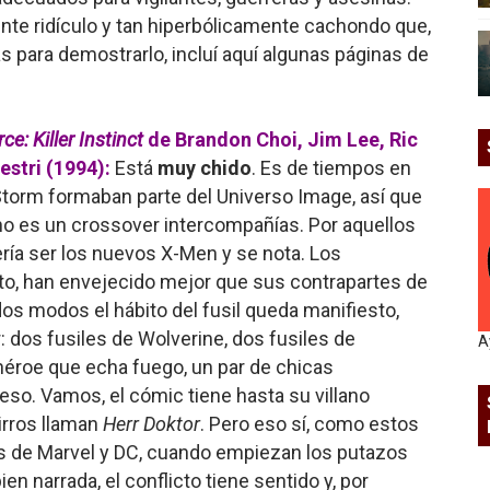
mente ridículo y tan hiperbólicamente cachondo que,
 para demostrarlo, incluí aquí algunas páginas de
ce: Killer Instinct
de Brandon Choi, Jim Lee, Ric
estri (1994):
Está
muy chido
. Es de tiempos en
torm formaban parte del Universo Image, así que
no es un crossover intercompañías. Por aquellos
ía ser los nuevos X-Men y se nota. Los
sto, han envejecido mejor que sus contrapartes de
os modos el hábito del fusil queda manifiesto,
: dos fusiles de Wolverine, dos fusiles de
A
 héroe que echa fuego, un par de chicas
o eso. Vamos, el cómic tiene hasta su villano
rros llaman
Herr Doktor
. Pero eso sí, como estos
 de Marvel y DC, cuando empiezan los putazos
ien narrada, el conflicto tiene sentido y, por