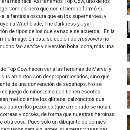
ra más fácil. Así tenemos Top Cow, uno de los
age Comics, pero que con el tiempo formó su
a la fantasía oscura que en los superhéroes, y
yen a Witchblade, The Darkness y... ya,
ón de tipos de los que ya nadie se acuerda... En
la
rm e Image. En esta selección de
crossovers
no
í mucho
fan service
y diversión bobalicona, más una
de Top Cow hacen ver a las heroínas de Marvel y
 sus atributos son desproporcionados, sino que
mente de una convención de sexshops. No se
o es juego de niños, sino que tienen escotes
bien metido entre los glúteos, calzoncitos que
enas cubren los pezones (que a menudo se notan,
correas y corsés, de forma que nuestras heroínas
e otra cosa. Pues sólo un dibujante de cómics
decuados para vigilantes, guerreras y asesinas.