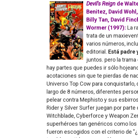
Devil's Reign
de Walte
Benitez, David Wohl,
Billy Tan, David Fin
Wormer (1997):
La r
trata de un maxieven
varios números, inclu
editorial.
Está padre 
juntos. pero la trama
hay partes que puedes ir sólo hojeando
acotaciones sin que te pierdas de nad
Universo Top Cow para conquistarlo, 
largo de 8 números, diferentes pers
pelear contra Mephisto y sus esbirros
Rider y Silver Surfer juegan por par
Witchblade, Cyberforce y Weapon Zer
superhéroes tan genéricos como los 
fueron escogidos con el criterio de "