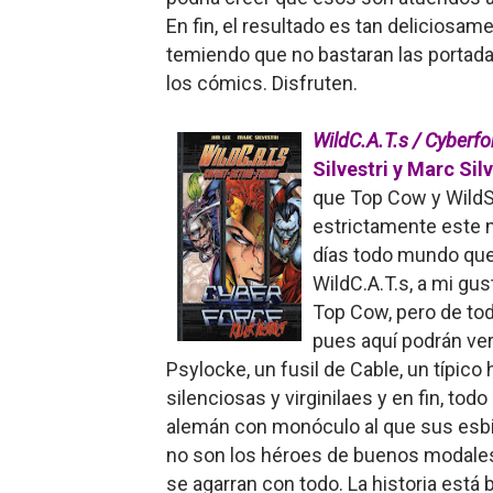
En fin, el resultado es tan deliciosa
temiendo que no bastaran las portadas
los cómics. Disfruten.
WildC.A.T.s / Cyberfor
Silvestri y Marc Silv
que Top Cow y WildS
estrictamente este 
días todo mundo quer
WildC.A.T.s, a mi gu
Top Cow, pero de tod
pues aquí podrán ver
Psylocke, un fusil de Cable, un típico
silenciosas y virginilaes y en fin, tod
alemán con monóculo al que sus esbi
no son los héroes de buenos modales
se agarran con todo. La historia está b