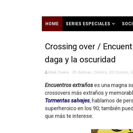
Carlos Manzo y el narcogo
Gótico Mexicano
HOME
SERIES ESPECIALES
SOCI
El mito de Frankenstein
HISTORIA CONTEMPORÁNEA EN TIEMP
Crossing over / Encuentro
25 grandes películas de terr
daga y la oscuridad
Devoraos los unos a los ot
Maik Civeira
Batman
,
Cómics
,
DC Comics
,
E
Charlie Kirk y la izquierda 
Encuentros extraños
es una magna ser
Dios es Cambio: Filosofía E
crossover
s más extraños y memorables
Tormentas salvajes
, hablamos de per
Nuestra era de genocidios
superheroico en los 90; también pued
Mis historias favoritas de
que más te interese.
Transformers: ¿Una películ