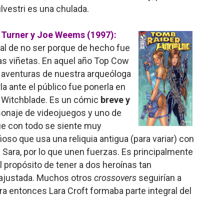
lvestri es una chulada.
 Turner y Joe Weems (1997):
al de no ser porque de hecho fue
las viñetas. En aquel año Top Cow
s aventuras de nuestra arqueóloga
la ante el público fue ponerla en
as Witchblade. Es un cómic
breve y
sonaje de videojuegos y uno de
ue con todo se siente muy
ioso que usa una reliquia antigua (para variar) con
 Sara, por lo que unen fuerzas. Es principalmente
el propósito de tener a dos heroínas tan
y ajustada. Muchos otros
crossovers
seguirían a
ra entonces Lara Croft formaba parte integral del