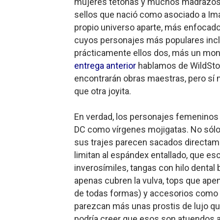
mujeres tetonas y muchos madrazos e
sellos que nació como asociado a Im
propio universo aparte, más enfocado 
cuyos personajes más populares inclu
prácticamente ellos dos, más un mont
entrega anterior
hablamos de WildSto
encontrarán obras maestras, pero s
que otra joyita.
En verdad, los personajes femeninos 
DC como vírgenes mojigatas. No sólo
sus trajes parecen sacados directa
limitan al espándex entallado, que es
inverosímiles, tangas con hilo dental 
apenas cubren la vulva, tops que ap
de todas formas) y accesorios como 
parezcan más unas prostis de lujo qu
podría creer que esos son atuendos a